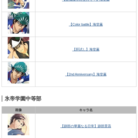
【Color battle】海堂薫
【肝試し】海堂薫
【2nd Anniversary】海堂薫
氷帝学園中等部
画像
キャラ名
【跡部の華麗なる日常】跡部景吾