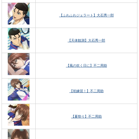
【ふわふわジェラート】大石秀一郎
【天体観測】大石秀一郎
【風の吹く日に】不二周助
【初練習！】不二周助
【夏祭り】不二周助