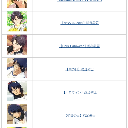
【サマバレ2019】跡部景吾
【Dark Halloween】跡部景吾
【雨の日】忍足侑士
【ハロウィン】忍足侑士
【初日の出】忍足侑士