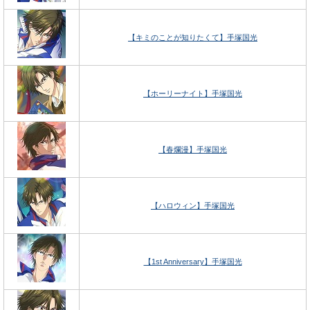
【キミのことが知りたくて】手塚国光
【ホーリーナイト】手塚国光
【春爛漫】手塚国光
【ハロウィン】手塚国光
【1st Anniversary】手塚国光