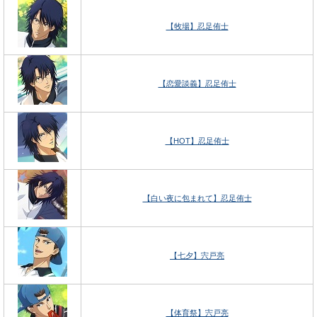
【牧場】忍足侑士
【恋愛談義】忍足侑士
【HOT】忍足侑士
【白い夜に包まれて】忍足侑士
【七夕】宍戸亮
【体育祭】宍戸亮