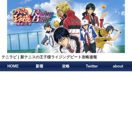
テニラビ | 新テニスの王子様ライジングビート攻略速報
HOME
新着
攻略
Twitter
about