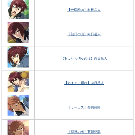
【合宿所sp】向日岳人
【初日の出】向日岳人
【羽より大切なのは】向日岳人
【気ままに踊れ】向日岳人
【サーカス】芥川慈郎
【初日の出】芥川慈郎