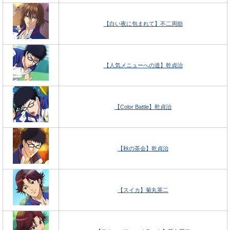
【白い夜に包まれて】不二周助
【人気メニューへの道】乾貞治
【Color Battle】乾貞治
【秋の茶会】乾貞治
【スイカ】菊丸英二