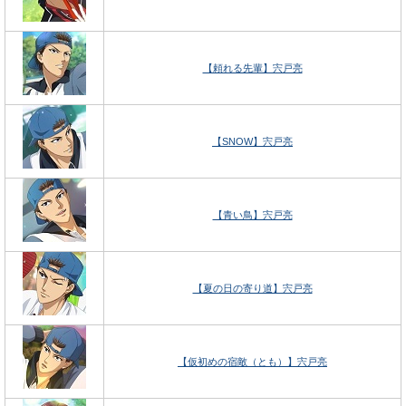
【頼れる先輩】宍戸亮
【SNOW】宍戸亮
【青い鳥】宍戸亮
【夏の日の寄り道】宍戸亮
【仮初めの宿敵（とも）】宍戸亮