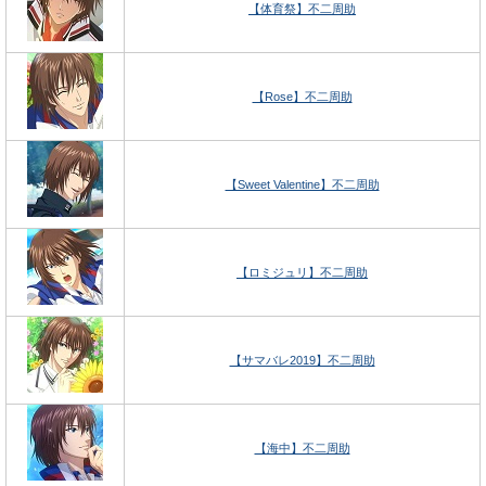
【体育祭】不二周助
【Rose】不二周助
【Sweet Valentine】不二周助
【ロミジュリ】不二周助
【サマバレ2019】不二周助
【海中】不二周助