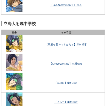
【2nd Anniversary】日吉若
立海大附属中学校
画像
キャラ名
【華麗な花をキミたちと】幸村精市
【Chocolate Kiss】幸村精市
【雨の日】幸村精市
【イルカ】幸村精市