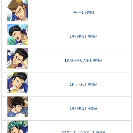
【Rose】河村隆
【真剣勝負】桃城武
【意地っ張りの涙】桃城武
【あけおめ】桃城武
【真剣勝負】海堂薫
【勝負は常に全力で！】海堂薫