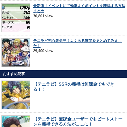
最新版！イベントにて効率よくポイントを獲得する方法
まとめ
30,801 view
テニラビ初心者必見！よくある質問をまとめてみまし
た！
29,400 view
おすすめ記事
【テニラビ】SSRの獲得は無課金でもでき
る！！
【テニラビ】無課金ユーザーでもビートストー
ンを獲得できる方法がここに！