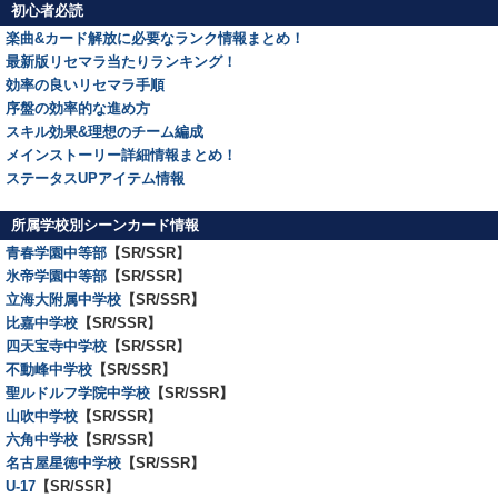
初心者必読
楽曲&カード解放に必要なランク情報まとめ！
最新版リセマラ当たりランキング！
効率の良いリセマラ手順
序盤の効率的な進め方
スキル効果&理想のチーム編成
メインストーリー詳細情報まとめ！
ステータスUPアイテム情報
所属学校別シーンカード情報
青春学園中等部
【SR/SSR】
氷帝学園中等部
【SR/SSR】
立海大附属中学校
【SR/SSR】
比嘉中学校
【SR/SSR】
四天宝寺中学校
【SR/SSR】
不動峰中学校
【SR/SSR】
聖ルドルフ学院中学校
【SR/SSR】
山吹中学校
【SR/SSR】
六角中学校
【SR/SSR】
名古屋星徳中学校
【SR/SSR】
U-17
【SR/SSR】