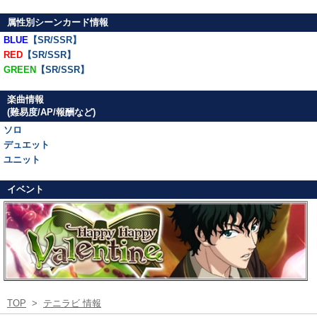
属性別シーンカード情報
BLUE
【SR/SSR】
RED
【SR/SSR】
GREEN
【SR/SSR】
楽曲情報
(難易度/AP/報酬など)
ソロ
デュエット
ユニット
イベント
TOP
>
テニラビ 情報