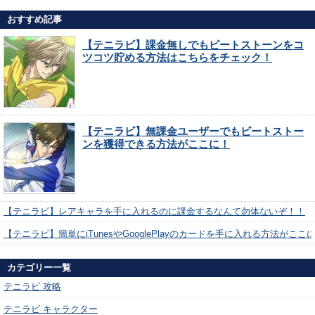
おすすめ記事
【テニラビ】課金無しでもビートストーンをコ
ツコツ貯める方法はこちらをチェック！
【テニラビ】無課金ユーザーでもビートストー
ンを獲得できる方法がここに！
【テニラビ】レアキャラを手に入れるのに課金するなんて勿体ないぞ！！
【テニラビ】簡単にiTunesやGooglePlayのカードを手に入れる方法がここ
カテゴリー一覧
テニラビ 攻略
テニラビ キャラクター