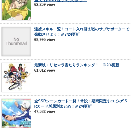
62,259 view
連携スキル一覧！コート入れ替え戦のサブサポーターで
発動させよう！※7/24更新
68,995 view
最新版・リセマラ当たりランキング！ ※2/4更新
61,012 view
全SSRシーンカード一覧！常設・期間限定すべてのSS
Rカード所属別まとめ！※2/4更新
47,582 view