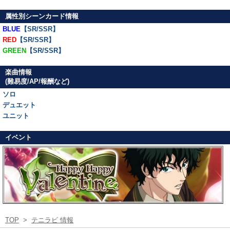
属性別シーンカード情報
BLUE
【SR/SSR】
RED
【SR/SSR】
GREEN
【SR/SSR】
楽曲情報
(難易度/AP/報酬など)
ソロ
デュエット
ユニット
イベント
TOP
>
テニラビ 情報