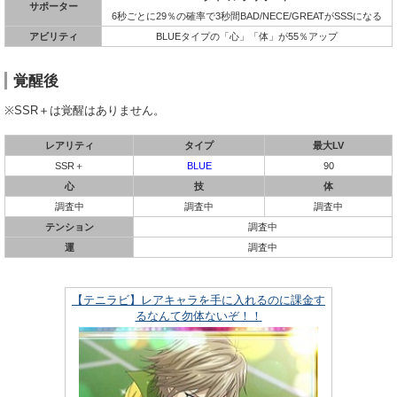
サポーター
6秒ごとに29％の確率で3秒間BAD/NECE/GREATがSSSになる
アビリティ
BLUEタイプの「心」「体」が55％アップ
覚醒後
※SSR＋は覚醒はありません。
レアリティ
タイプ
最大LV
SSR＋
BLUE
90
心
技
体
調査中
調査中
調査中
テンション
調査中
運
調査中
【テニラビ】レアキャラを手に入れるのに課金す
るなんて勿体ないぞ！！