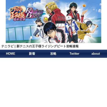
テニラビ | 新テニスの王子様ライジングビート攻略速報
HOME
新着
攻略
Twitter
about