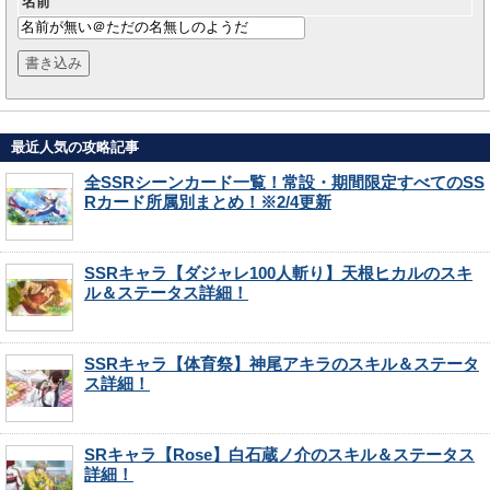
名前
最近人気の攻略記事
全SSRシーンカード一覧！常設・期間限定すべてのSS
Rカード所属別まとめ！※2/4更新
SSRキャラ【ダジャレ100人斬り】天根ヒカルのスキ
ル＆ステータス詳細！
SSRキャラ【体育祭】神尾アキラのスキル＆ステータ
ス詳細！
SRキャラ【Rose】白石蔵ノ介のスキル＆ステータス
詳細！