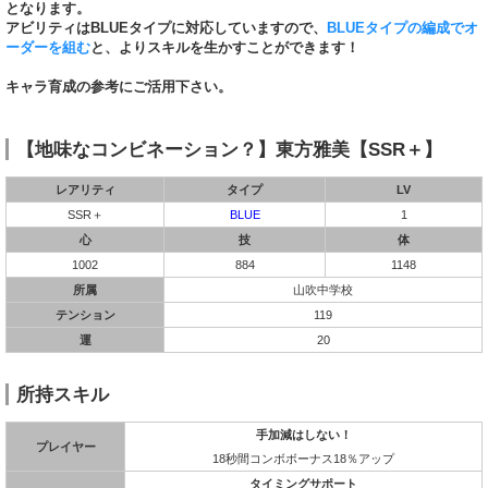
となります。
アビリティはBLUEタイプに対応していますので、
BLUEタイプの編成でオ
ーダーを組む
と、よりスキルを生かすことができます！
キャラ育成の参考にご活用下さい。
【地味なコンビネーション？】東方雅美【SSR＋】
レアリティ
タイプ
LV
SSR＋
BLUE
1
心
技
体
1002
884
1148
所属
山吹中学校
テンション
119
運
20
所持スキル
手加減はしない！
プレイヤー
18秒間コンボボーナス18％アップ
タイミングサポート