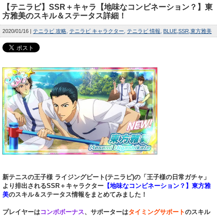
【テニラビ】SSR＋キャラ【地味なコンビネーション？】東
方雅美のスキル＆ステータス詳細！
2020/01/16
テニラビ 攻略
テニラビ キャラクター
テニラビ 情報
BLUE
SSR
東方雅美
新テニスの王子様 ライジングビート(テニラビ)の「王子様の日常ガチャ」
より排出されるSSR＋キャラクター
【地味なコンビネーション？】東方雅
美
のスキル＆ステータス情報をまとめてみました！
プレイヤーは
コンボボーナス
、サポーターは
タイミングサポート
のスキル