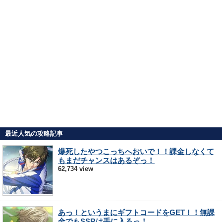
最近人気の攻略記事
爆死したやつこっちへおいで！！課金しなくて
もまだチャンスはあるぞっ！
62,734 view
あっ！というまにギフトコードをGET！！無課
金でもSSRは手に入るっ！