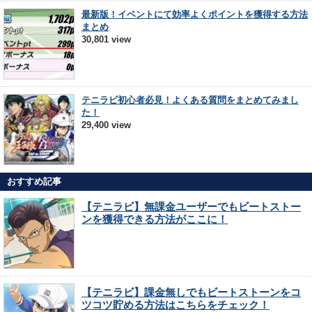
最新版！イベントにて効率よくポイントを獲得する方法
まとめ
30,801 view
テニラビ初心者必見！よくある質問をまとめてみまし
た！
29,400 view
おすすめ記事
【テニラビ】無課金ユーザーでもビートストー
ンを獲得できる方法がここに！
【テニラビ】課金無しでもビートストーンをコ
ツコツ貯める方法はこちらをチェック！