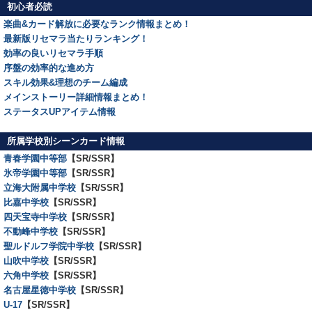
初心者必読
楽曲&カード解放に必要なランク情報まとめ！
最新版リセマラ当たりランキング！
効率の良いリセマラ手順
序盤の効率的な進め方
スキル効果&理想のチーム編成
メインストーリー詳細情報まとめ！
ステータスUPアイテム情報
所属学校別シーンカード情報
青春学園中等部
【SR/SSR】
氷帝学園中等部
【SR/SSR】
立海大附属中学校
【SR/SSR】
比嘉中学校
【SR/SSR】
四天宝寺中学校
【SR/SSR】
不動峰中学校
【SR/SSR】
聖ルドルフ学院中学校
【SR/SSR】
山吹中学校
【SR/SSR】
六角中学校
【SR/SSR】
名古屋星徳中学校
【SR/SSR】
U-17
【SR/SSR】