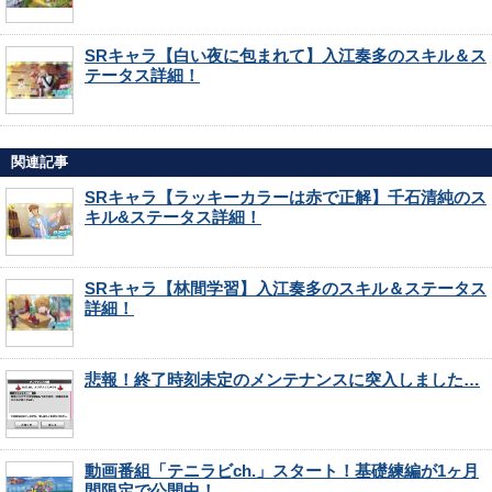
SRキャラ【白い夜に包まれて】入江奏多のスキル＆ス
テータス詳細！
関連記事
SRキャラ【ラッキーカラーは赤で正解】千石清純のス
キル&ステータス詳細！
SRキャラ【林間学習】入江奏多のスキル＆ステータス
詳細！
悲報！終了時刻未定のメンテナンスに突入しました…
動画番組「テニラビch.」スタート！基礎練編が1ヶ月
間限定で公開中！