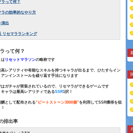
マラって何？
セマラの効率的なやり方
ャ演出
版 リセマラランキング
ラって何？
とは
リセットマラソン
の略称です
最高レアリティや有能なスキルを持つキャラが出るまで、ひたすらイン
とアンインストールを繰り返す手法になります
ではガチャが実装されているので、リセマラができるゲームです
うキャラは最高レアリティである
SSR
1択！
報酬として配布される
”ビートストーン3000個”
を利用してSSR獲得を狙
う！
の排出率