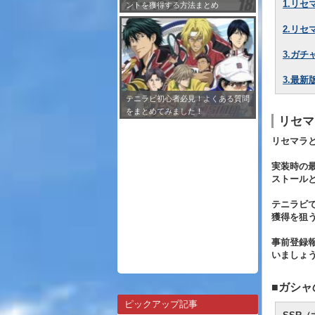
1.リセ
ントを獲得する方法まとめ
2.リ
3.ガチ
3.最新
テニラビ初心者必見！よくある質問
をまとめてみました！
リセマ
リセマラ
実装時の
ストール
テニラビ
獲得を狙
事前登録
いましょ
■ガシャ
ピックアップ記事