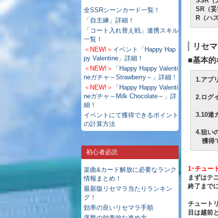
SSR（
SR（妥
全SSRシーンカード一覧！
R（ハズ
「自主練」詳細！
「コート入れ替え戦」連携スキル
一覧！
リセマ
＜NEW!＞
イベント「Happy Hap
py Valentine」詳細！
■基本的
＜NEW!＞
「Happy Happy Valenti
neガチャ～Strawberry～」詳細！
1.ア
＜NEW!＞
「Happy Happy Valenti
neガチャ～Milk Chocolate～」詳
2.ロ
細！
3.10
イベントにて獲得できるポイント
の計算方法
4.狙い
獲得で
初心者必読
1･チュー
楽曲&カード解放に必要なランク
まずはテ
情報まとめ！
終了まで
最新版リセマラ当たりランキン
グ！
チュート
効率の良いリセマラ手順
目は越前
序盤の効率的な進め方