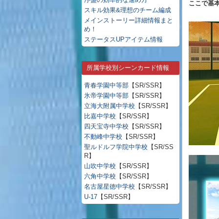
ここで基
スキル効果&理想のチーム編成
メインストーリー詳細情報まと
め！
ステータスUPアイテム情報
所属学校別シーンカード情報
青春学園中等部
【SR/SSR】
氷帝学園中等部
【SR/SSR】
立海大附属中学校
【SR/SSR】
比嘉中学校
【SR/SSR】
四天宝寺中学校
【SR/SSR】
不動峰中学校
【SR/SSR】
聖ルドルフ学院中学校
【SR/SS
R】
山吹中学校
【SR/SSR】
六角中学校
【SR/SSR】
名古屋星徳中学校
【SR/SSR】
U-17
【SR/SSR】