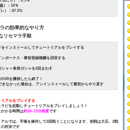
大当たり）：2.5％
協）：10％
レ）：87.5%
ラの効率的なやり方
なリセマラ手順
プリをインストールしてチュートリアルをプレイする
グインボーナス・事前登録報酬を回収する
連ガシャ＋単発ガシャを2回まわす
のSSRを獲得したら終了！
きなかった場合は、アンインストールして最初からやり直す
トリアルをプレイする
ニラビを起動しチュートリアルをプレイしましょう！
にかかる時間は
約10~15分程度
です
リアルでは、手塚を操作して2回戦うことになります、初戦は大石、2戦
との対決です