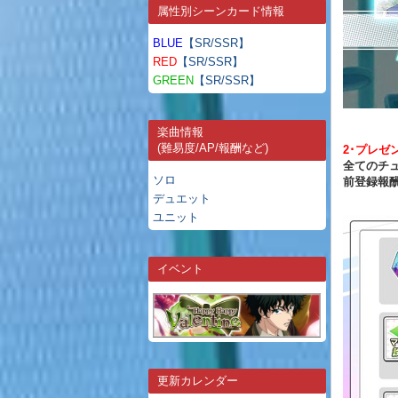
属性別シーンカード情報
BLUE
【SR/SSR】
RED
【SR/SSR】
GREEN
【SR/SSR】
楽曲情報
(難易度/AP/報酬など)
2･プレゼ
全てのチ
ソロ
前登録報
デュエット
ユニット
イベント
更新カレンダー