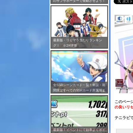
のサブサポーターで発動させよう！
※7/24更新
最新版・リセマラ当たりランキン
グ！ ※2/4更新
全SSRシーンカード一覧！常設・期
間限定すべてのSSRカード所属別ま
とめ！※2/4更新
このページ
の良いリ
テニラビ
最新版！イベントにて効率よくポイ