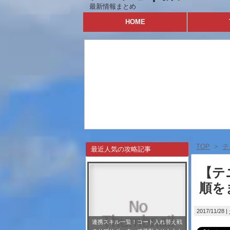
最新情報まとめ
HOME
TOP
>
テ
最近人気の攻略記事
【テ
順を
2017/11/28
連携スキル一覧！コート入れ替え戦