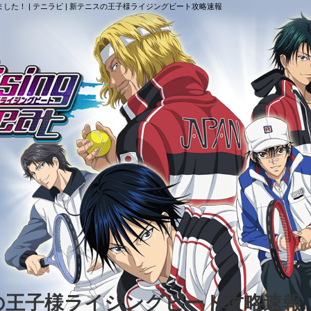
した！ | テニラビ | 新テニスの王子様ライジングビート攻略速報
スの王子様ライジングビート攻略速報