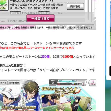
ると、この時点でビートストーンを3060個獲得できます
日(火)が誕生日の”菊丸英二バースデーログインボーナス”を含む
チャに必要なビートストーンは
250個
、10連で
2500個
となっています
SR以上が1枚確定！
ートストーンで回せるのは「リリース記念 プレミアムガチャ」です