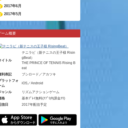
2017年6月
2017年5月
ゲーム概要
テニラビ（新テニスの王子様 Risin
gBeat）
タイトル
THE PRINCE OF TENNIS Rising B
eat
権利表記
ブシロード／アカツキ
プラットフォ
iOS／Android
ーム
ジャンル
リズムアクションゲーム
価格
基本ﾌﾟﾚｲ無料(ｱﾌﾟﾘ内課金ｱﾘ)
配信日
2017年配信予定