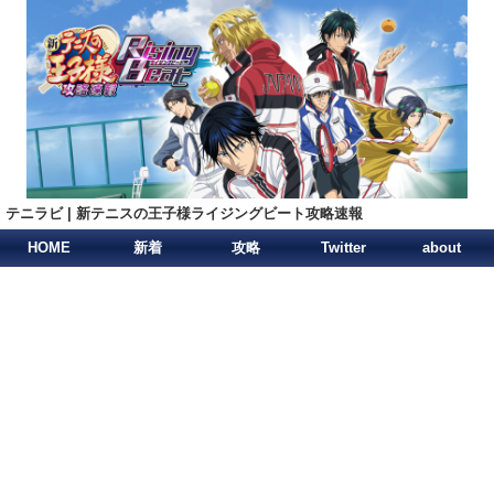
テニラビ | 新テニスの王子様ライジングビート攻略速報
HOME
新着
攻略
Twitter
about