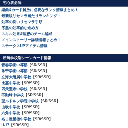
初心者必読
楽曲&カード解放に必要なランク情報まとめ！
最新版リセマラ当たりランキング！
効率の良いリセマラ手順
序盤の効率的な進め方
スキル効果&理想のチーム編成
メインストーリー詳細情報まとめ！
ステータスUPアイテム情報
所属学校別シーンカード情報
青春学園中等部
【SR/SSR】
氷帝学園中等部
【SR/SSR】
立海大附属中学校
【SR/SSR】
比嘉中学校
【SR/SSR】
四天宝寺中学校
【SR/SSR】
不動峰中学校
【SR/SSR】
聖ルドルフ学院中学校
【SR/SSR】
山吹中学校
【SR/SSR】
六角中学校
【SR/SSR】
名古屋星徳中学校
【SR/SSR】
U-17
【SR/SSR】