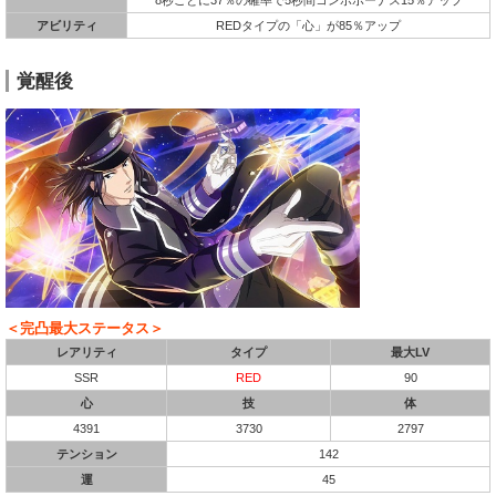
アビリティ
REDタイプの「心」が85％アップ
覚醒後
＜完凸最大ステータス＞
レアリティ
タイプ
最大LV
SSR
RED
90
心
技
体
4391
3730
2797
テンション
142
運
45