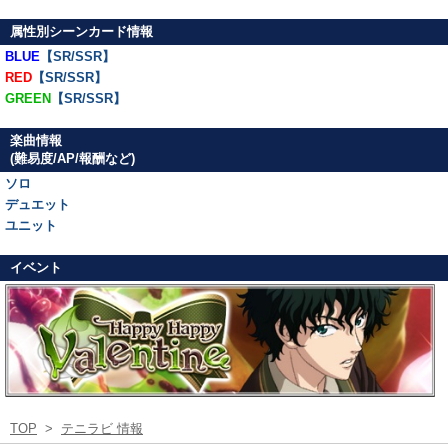
属性別シーンカード情報
BLUE
【SR/SSR】
RED
【SR/SSR】
GREEN
【SR/SSR】
楽曲情報
(難易度/AP/報酬など)
ソロ
デュエット
ユニット
イベント
TOP
>
テニラビ 情報