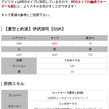
アビリティはREDタイプに対応していますので、
REDタイプの編成でオー
ダーを組む
と、よりスキルを生かすことができます！
キャラ育成の参考にご活用下さい。
【夏空と約束】伊武深司【SSR】
レアリティ
タイプ
最大LV
SSR
RED
70
心
技
体
1267
1107
772
所属
不動峰中学校
テンション
122
運
15
所持スキル
キックサーブ[夏空と約束]
プレイヤー
15秒間コンボボーナス21％アップ
コンボボーナス
サポーター
8秒ごとに37％の確率で5秒間コンボボーナス15％アップ