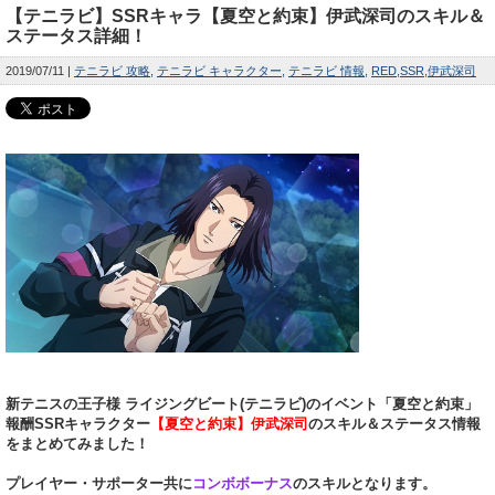
【テニラビ】SSRキャラ【夏空と約束】伊武深司のスキル＆
ステータス詳細！
2019/07/11
テニラビ 攻略
テニラビ キャラクター
テニラビ 情報
RED
SSR
伊武深司
新テニスの王子様 ライジングビート(テニラビ)のイベント「夏空と約束」
報酬SSRキャラクター
【夏空と約束】伊武深司
のスキル＆ステータス情報
をまとめてみました！
プレイヤー・サポーター共に
コンボボーナス
のスキルとなります。