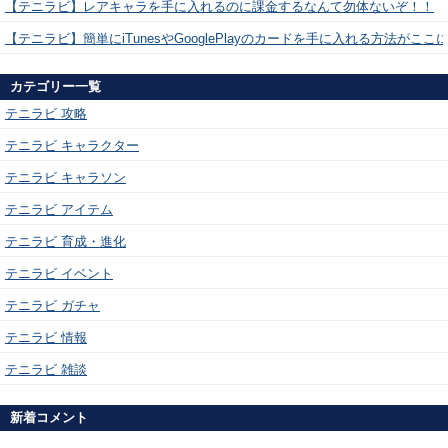
【テニラビ】レアキャラを手に入れるのに課金するなんて勿体ないぞ！！
【テニラビ】簡単にiTunesやGooglePlayのカードを手に入れる方法がここ
カテゴリー一覧
テニラビ 攻略
テニラビ キャラクター
テニラビ キャラソン
テニラビ アイテム
テニラビ 育成・進化
テニラビ イベント
テニラビ ガチャ
テニラビ 情報
テニラビ 雑談
新着コメント