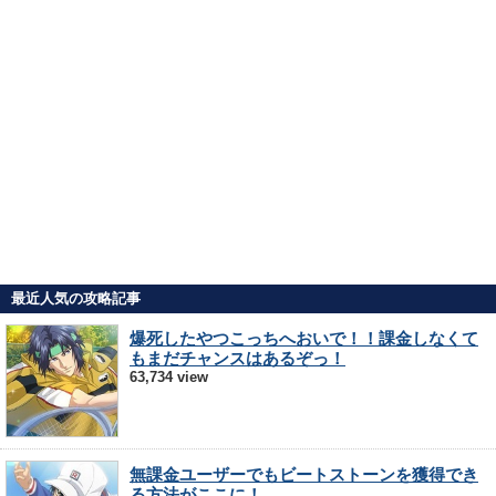
最近人気の攻略記事
爆死したやつこっちへおいで！！課金しなくて
もまだチャンスはあるぞっ！
63,734 view
無課金ユーザーでもビートストーンを獲得でき
る方法がここに！