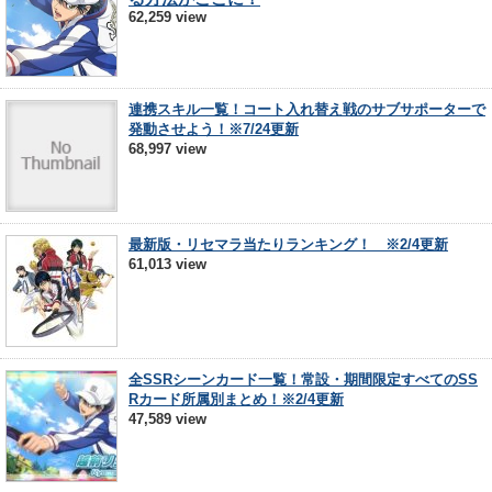
62,259 view
連携スキル一覧！コート入れ替え戦のサブサポーターで
発動させよう！※7/24更新
68,997 view
最新版・リセマラ当たりランキング！ ※2/4更新
61,013 view
全SSRシーンカード一覧！常設・期間限定すべてのSS
Rカード所属別まとめ！※2/4更新
47,589 view