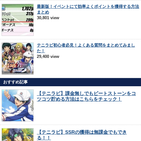
最新版！イベントにて効率よくポイントを獲得する方法
まとめ
30,801 view
テニラビ初心者必見！よくある質問をまとめてみまし
た！
29,400 view
おすすめ記事
【テニラビ】課金無しでもビートストーンをコ
ツコツ貯める方法はこちらをチェック！
【テニラビ】SSRの獲得は無課金でもでき
る！！