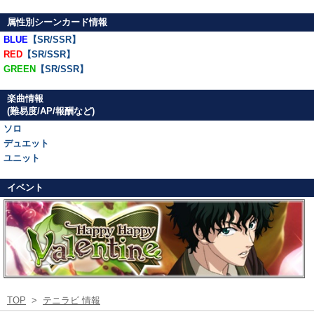
属性別シーンカード情報
BLUE
【SR/SSR】
RED
【SR/SSR】
GREEN
【SR/SSR】
楽曲情報
(難易度/AP/報酬など)
ソロ
デュエット
ユニット
イベント
TOP
>
テニラビ 情報