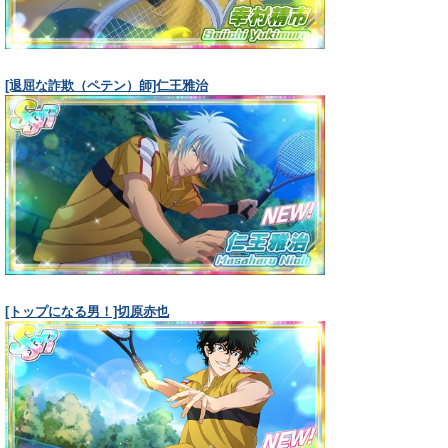
[退屈な詐欺（ペテン）師]仁王雅治
[トップになる男！]切原赤也