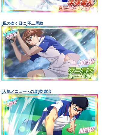
[風の吹く日に]不二周助
[人気メニューへの道]乾貞治