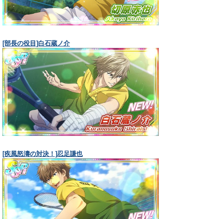
[部長の役目]白石蔵ノ介
[疾風怒濤の対決！]忍足謙也