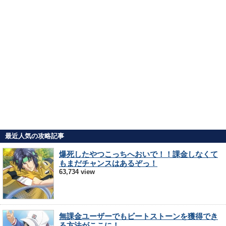
最近人気の攻略記事
爆死したやつこっちへおいで！！課金しなくて
もまだチャンスはあるぞっ！
63,734 view
無課金ユーザーでもビートストーンを獲得でき
る方法がここに！