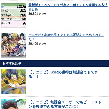
最新版！イベントにて効率よくポイントを獲得する方法
まとめ
30,801 view
テニラビ初心者必見！よくある質問をまとめてみまし
た！
29,400 view
おすすめ記事
【テニラビ】SSRの獲得は無課金でもでき
る！！
【テニラビ】無課金ユーザーでもビートストー
ンを獲得できる方法がここに！