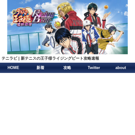
テニラビ | 新テニスの王子様ライジングビート攻略速報
HOME
新着
攻略
Twitter
about