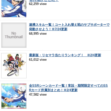
62,259 view
連携スキル一覧！コート入れ替え戦のサブサポーターで
発動させよう！※7/24更新
68,995 view
最新版・リセマラ当たりランキング！ ※2/4更新
61,012 view
全SSRシーンカード一覧！常設・期間限定すべてのSS
Rカード所属別まとめ！※2/4更新
47,582 view