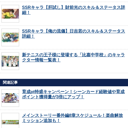
SSRキャラ【肝試し】財前光のスキル＆ステータス詳
細！
SSRキャラ【俺の流儀】日吉若のスキル＆ステータス
詳細！
新テニスの王子様に登場する「比嘉中学校」のキャラ
クター情報一覧表！
関連記事
育成pt特盛キャンペーン！シーンカード経験値や育成
ポイント獲得量が3倍にアップ！
メインストーリー番外編8章スケジュール！楽曲解放
ミッション追加も！