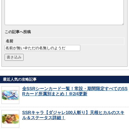
この記事へ投稿
名前
最近人気の攻略記事
全SSRシーンカード一覧！常設・期間限定すべてのSS
Rカード所属別まとめ！※2/4更新
SSRキャラ【ダジャレ100人斬り】天根ヒカルのスキ
ル＆ステータス詳細！