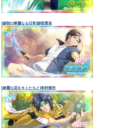
[跡部の華麗なる日常]跡部景吾
[綺麗な花をキミたちと]幸村精市