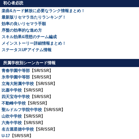
初心者必読
楽曲&カード解放に必要なランク情報まとめ！
最新版リセマラ当たりランキング！
効率の良いリセマラ手順
序盤の効率的な進め方
スキル効果&理想のチーム編成
メインストーリー詳細情報まとめ！
ステータスUPアイテム情報
所属学校別シーンカード情報
青春学園中等部
【SR/SSR】
氷帝学園中等部
【SR/SSR】
立海大附属中学校
【SR/SSR】
比嘉中学校
【SR/SSR】
四天宝寺中学校
【SR/SSR】
不動峰中学校
【SR/SSR】
聖ルドルフ学院中学校
【SR/SSR】
山吹中学校
【SR/SSR】
六角中学校
【SR/SSR】
名古屋星徳中学校
【SR/SSR】
U-17
【SR/SSR】