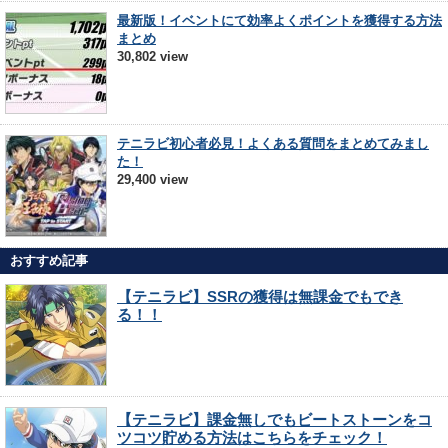
最新版！イベントにて効率よくポイントを獲得する方法
まとめ
30,802 view
テニラビ初心者必見！よくある質問をまとめてみまし
た！
29,400 view
おすすめ記事
【テニラビ】SSRの獲得は無課金でもでき
る！！
【テニラビ】課金無しでもビートストーンをコ
ツコツ貯める方法はこちらをチェック！