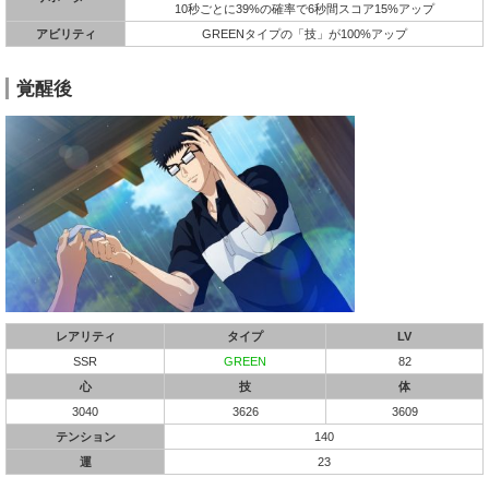
10秒ごとに39%の確率で6秒間スコア15%アップ
アビリティ
GREENタイプの「技」が100%アップ
覚醒後
レアリティ
タイプ
LV
SSR
GREEN
82
心
技
体
3040
3626
3609
テンション
140
運
23