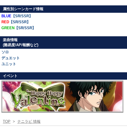
属性別シーンカード情報
BLUE
【SR/SSR】
RED
【SR/SSR】
GREEN
【SR/SSR】
楽曲情報
(難易度/AP/報酬など)
ソロ
デュエット
ユニット
イベント
TOP
>
テニラビ 情報