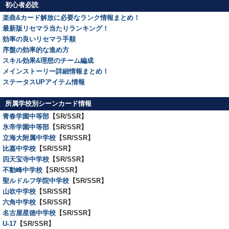
初心者必読
楽曲&カード解放に必要なランク情報まとめ！
最新版リセマラ当たりランキング！
効率の良いリセマラ手順
序盤の効率的な進め方
スキル効果&理想のチーム編成
メインストーリー詳細情報まとめ！
ステータスUPアイテム情報
所属学校別シーンカード情報
青春学園中等部
【SR/SSR】
氷帝学園中等部
【SR/SSR】
立海大附属中学校
【SR/SSR】
比嘉中学校
【SR/SSR】
四天宝寺中学校
【SR/SSR】
不動峰中学校
【SR/SSR】
聖ルドルフ学院中学校
【SR/SSR】
山吹中学校
【SR/SSR】
六角中学校
【SR/SSR】
名古屋星徳中学校
【SR/SSR】
U-17
【SR/SSR】