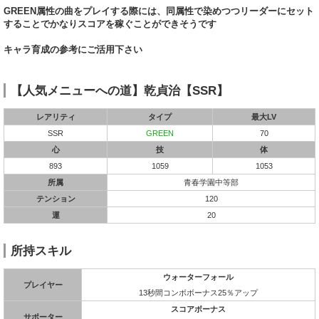
GREEN属性の曲をプレイする際には、同属性で染めつつリーダーにセット
することでかなりスコアを稼ぐことができそうです
キャラ育成の参考にご活用下さい
【人気メニューへの道】乾貞治【SSR】
レアリティ
タイプ
最大LV
SSR
GREEN
70
心
技
体
893
1059
1053
所属
青春学園中等部
テンション
120
運
20
所持スキル
ウォーターフォール
プレイヤー
13秒間コンボボーナス25％アップ
スコアボーナス
サポーター