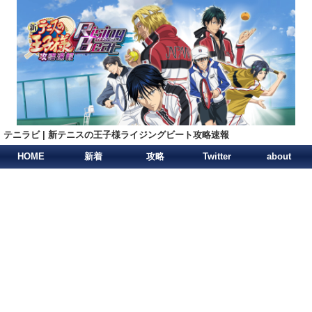
テニラビ | 新テニスの王子様ライジングビート攻略速報
HOME
新着
攻略
Twitter
about