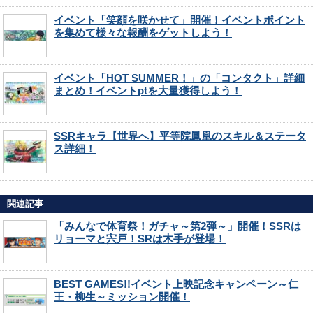
イベント「笑顔を咲かせて」開催！イベントポイント
を集めて様々な報酬をゲットしよう！
イベント「HOT SUMMER！」の「コンタクト」詳細
まとめ！イベントptを大量獲得しよう！
SSRキャラ【世界へ】平等院鳳凰のスキル＆ステータ
ス詳細！
関連記事
「みんなで体育祭！ガチャ～第2弾～」開催！SSRは
リョーマと宍戸！SRは木手が登場！
BEST GAMES!!イベント上映記念キャンペーン～仁
王・柳生～ミッション開催！