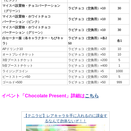
マイスペ設置物・チョコパーテーション
ラビチョコ（交換用）×10
30
（グリーン）
マイスペ設置物・ホワイトチョコ
ラビチョコ（交換用）×10
30
パーテーション（ピンク）
マイスペ設置物・ホワイトチョコ
ラビチョコ（交換用）×10
30
パーテーション（グリーン）
白セーター服（各キャラクター・ちびキャ
ラビチョコ（交換用）×各2
各1
ラ）
50
APドリンク10
ラビチョコ（交換用）×20
10
オートプレイチケット
ラビチョコ（交換用）×50
10
3倍ブーストチケット
ラビチョコ（交換用）×200
5
5倍ブーストチケット
ラビチョコ（交換用）×400
1
ライジングコイン
ラビチョコ（交換用）×5
1000
ビートストーン×50
ラビチョコ（交換用）×200
5
ゴールド×500
ラビチョコ（交換用）×50
999
イベント「Chocolate Present」詳細は
こちら
【テニラビ】レアキャラを手に入れるのに課金す
るなんて勿体ないぞ！！