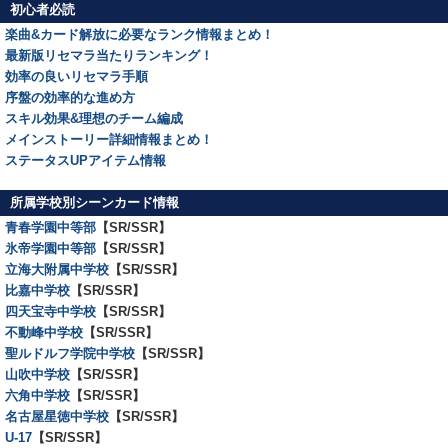
初心者必読
楽曲&カード解放に必要なランク情報まとめ！
最新版リセマラ当たりランキング！
効率の良いリセマラ手順
序盤の効率的な進め方
スキル効果&理想のチーム編成
メインストーリー詳細情報まとめ！
ステータスUPアイテム情報
所属学校別シーンカード情報
青春学園中等部
【SR/SSR】
氷帝学園中等部
【SR/SSR】
立海大附属中学校
【SR/SSR】
比嘉中学校
【SR/SSR】
四天宝寺中学校
【SR/SSR】
不動峰中学校
【SR/SSR】
聖ルドルフ学院中学校
【SR/SSR】
山吹中学校
【SR/SSR】
六角中学校
【SR/SSR】
名古屋星徳中学校
【SR/SSR】
U-17
【SR/SSR】