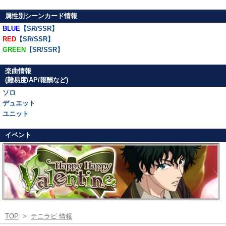
属性別シーンカード情報
BLUE
【SR/SSR】
RED
【SR/SSR】
GREEN
【SR/SSR】
楽曲情報
(難易度/AP/報酬など)
ソロ
デュエット
ユニット
イベント
TOP
>
テニラビ 情報