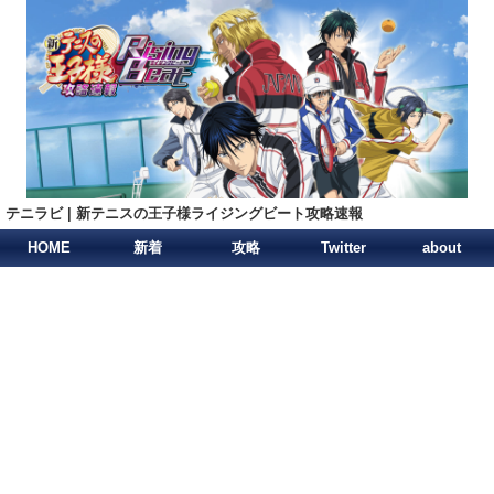
テニラビ | 新テニスの王子様ライジングビート攻略速報
HOME
新着
攻略
Twitter
about