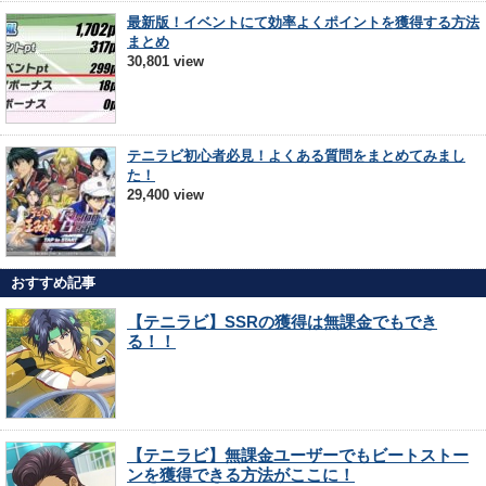
最新版！イベントにて効率よくポイントを獲得する方法
まとめ
30,801 view
テニラビ初心者必見！よくある質問をまとめてみまし
た！
29,400 view
おすすめ記事
【テニラビ】SSRの獲得は無課金でもでき
る！！
【テニラビ】無課金ユーザーでもビートストー
ンを獲得できる方法がここに！