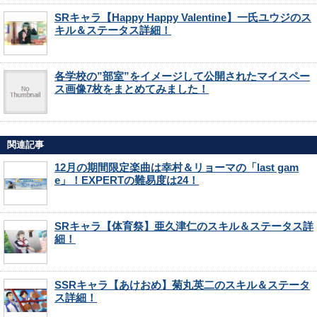
SRキャラ【Happy Happy Valentine】一氏ユウジのス
キル＆ステータス詳細！
各学校の”部室”をイメージして公開されたマイスペー
ス画像7枚をまとめてみました！
関連記事
12月の期間限定楽曲は幸村＆リョーマの「last gam
e」！EXPERTの難易度は24！
SRキャラ【体育祭】亜久津仁のスキル＆ステータス詳
細！
SSRキャラ【あけおめ】菊丸英二のスキル＆ステータ
ス詳細！