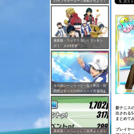
のサブサポーターで発動させよう！
※7/24更新
最新版・リセマラ当たりランキン
グ！ ※2/4更新
全SSRシーンカード一覧！常設・期
間限定すべてのSSRカード所属別ま
とめ！※2/4更新
新テニスの
出されるS
まとめて
プレイヤ
最新版！イベントにて効率よくポイ