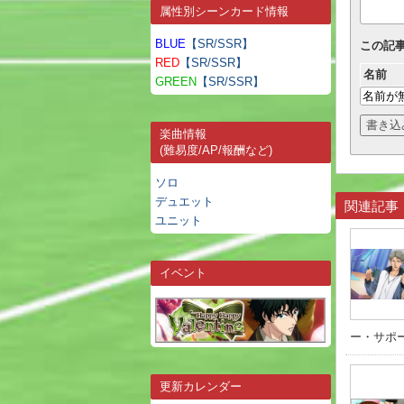
属性別シーンカード情報
BLUE
【SR/SSR】
この記
RED
【SR/SSR】
名前
GREEN
【SR/SSR】
楽曲情報
(難易度/AP/報酬など)
ソロ
デュエット
関連記事
ユニット
イベント
ー・サポー
更新カレンダー