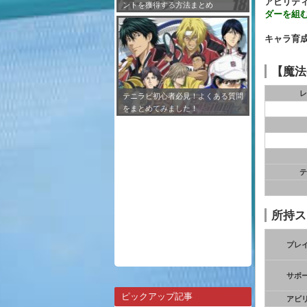
アビリティ
ントを獲得する方法まとめ
ダーを組
キャラ育
【魔法
レ
テニラビ初心者必見！よくある質問
をまとめてみました！
テ
所持ス
プレ
サポ
ピックアップ記事
アビ