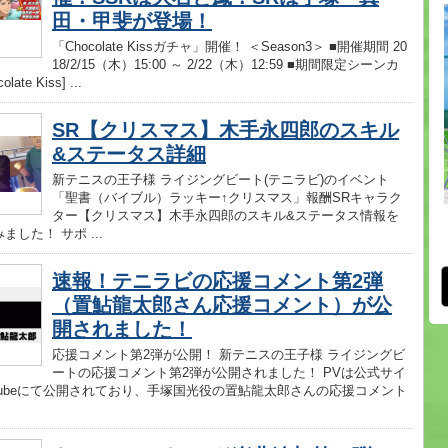
田・甲斐が登場！
「Chocolate Kissガチャ」開催！ ＜Season3＞ ■開催期間 20
18/2/15（木）15:00 ～ 2/22（木）12:59 ■期間限定シーンカ
late Kiss] ...
SR【クリスマス】木手永四郎のスキル
&ステータス詳細
新テニスの王子様 ライジングビート(テニラビ)のイベント
「聖書（バイブル）ラッキー↑クリスマス」報酬SRキャラク
ター【クリスマス】木手永四郎のスキル&ステータス情報を
ました！ サポ ...
速報！テニラビの応援コメント第2弾
（置鮎龍太郎さん応援コメント）が公
開されました！
応援コメント第2弾が公開！ 新テニスの王子様 ライジングビ
ートの応援コメント第2弾が公開されました！ PVは公式サイ
Tubeにて公開されており、手塚国光役の置鮎龍太郎さんの応援コメント