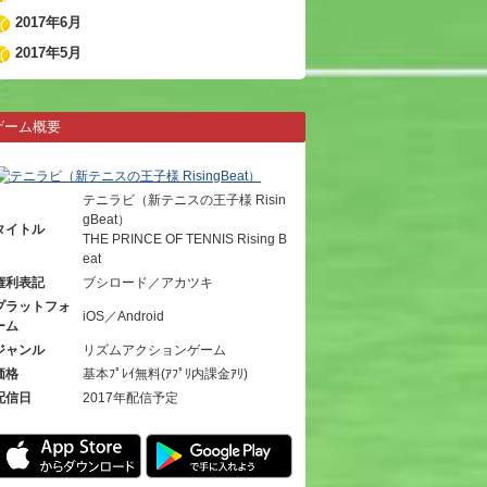
2017年6月
2017年5月
ゲーム概要
テニラビ（新テニスの王子様 Risin
gBeat）
タイトル
THE PRINCE OF TENNIS Rising B
eat
権利表記
ブシロード／アカツキ
プラットフォ
iOS／Android
ーム
ジャンル
リズムアクションゲーム
価格
基本ﾌﾟﾚｲ無料(ｱﾌﾟﾘ内課金ｱﾘ)
配信日
2017年配信予定