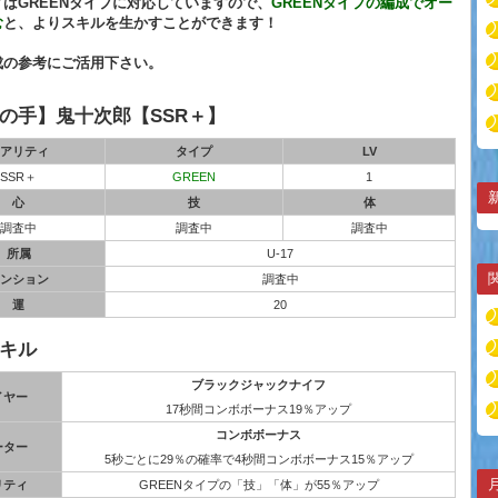
はGREENタイプに対応していますので、
GREENタイプの編成でオー
む
と、よりスキルを生かすことができます！
成の参考にご活用下さい。
の手】鬼十次郎【SSR＋】
アリティ
タイプ
LV
SSR＋
GREEN
1
心
技
体
調査中
調査中
調査中
所属
U-17
ンション
調査中
運
20
キル
ブラックジャックナイフ
イヤー
17秒間コンボボーナス19％アップ
コンボボーナス
ーター
5秒ごとに29％の確率で4秒間コンボボーナス15％アップ
リティ
GREENタイプの「技」「体」が55％アップ