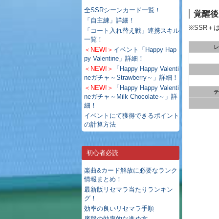
全SSRシーンカード一覧！
覚醒後
「自主練」詳細！
※SSR＋
「コート入れ替え戦」連携スキル
一覧！
レ
＜NEW!＞
イベント「Happy Hap
py Valentine」詳細！
＜NEW!＞
「Happy Happy Valenti
neガチャ～Strawberry～」詳細！
＜NEW!＞
「Happy Happy Valenti
テ
neガチャ～Milk Chocolate～」詳
細！
イベントにて獲得できるポイント
の計算方法
初心者必読
楽曲&カード解放に必要なランク
情報まとめ！
最新版リセマラ当たりランキン
グ！
効率の良いリセマラ手順
序盤の効率的な進め方