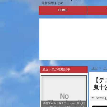
最新情報まとめ
HOME
TOP
>
テ
最近人気の攻略記事
【テ
鬼十
2019/12/19
連携スキル一覧！コート入れ替え戦