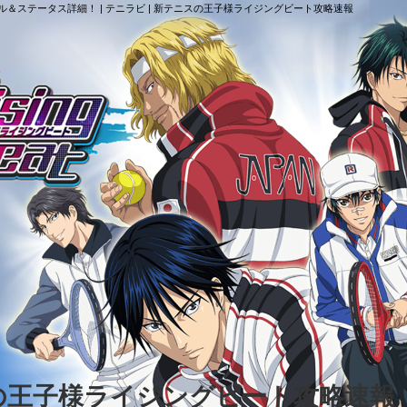
＆ステータス詳細！ | テニラビ | 新テニスの王子様ライジングビート攻略速報
スの王子様ライジングビート攻略速報