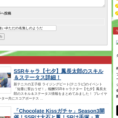
事へ投稿
SSRキャラ【七夕】鳳長太郎のスキル
＆ステータス詳細！
新テニスの王子様 ライジングビート(テニラビ)のイベント
「短冊に誓おうぜ！」報酬SSRキャラクター【七夕】鳳長太
郎のスキル＆ステータス情報をまとめてみました！ プレイヤ
ター共にスコアボーナス ...
「Chocolate Kissガチャ」Season3開
催！SSRは大石と鳳！SRは手塚・真