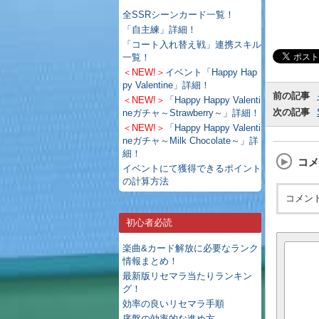
全SSRシーンカード一覧！
「自主練」詳細！
「コート入れ替え戦」連携スキル
一覧！
＜NEW!＞
イベント「Happy Hap
py Valentine」詳細！
前の記事
＜NEW!＞
「Happy Happy Valenti
次の記事
neガチャ～Strawberry～」詳細！
＜NEW!＞
「Happy Happy Valenti
neガチャ～Milk Chocolate～」詳
細！
コメ
イベントにて獲得できるポイント
の計算方法
コメン
初心者必読
楽曲&カード解放に必要なランク
情報まとめ！
最新版リセマラ当たりランキン
グ！
効率の良いリセマラ手順
序盤の効率的な進め方