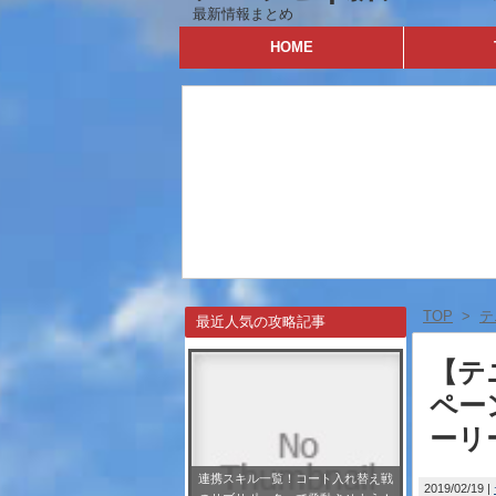
最新情報まとめ
HOME
TOP
>
テ
最近人気の攻略記事
【テ
ペー
ーリ
連携スキル一覧！コート入れ替え戦
2019/02/19