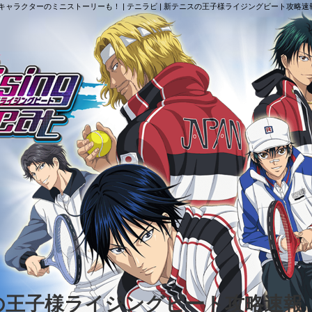
ャラクターのミニストーリーも！ | テニラビ | 新テニスの王子様ライジングビート攻略速
スの王子様ライジングビート攻略速報