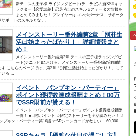
新テニスの王子様 ライジングビート(テニラビ)の新SSRキャ
ラクター【恋愛談義】忍足侑士のスキル＆ステータス情報を
まとめてみました！ プレイヤーはコンボボーナス、サポータ
サポートのスキルとな ...
メインストーリー番外編第2章「別荘生
活は始まったばかり！」詳細情報まと
め！
メインストーリー番外編第2章 テニスの王子様ライジングビ
ート(テニラビ)における、メインストーリー番外編の詳細情
ます こちらのページでは、第2章「別荘生活は始まったばかり！」にて
る ...
イベント「パンプキン・パーティー」
ポイント獲得数達成報酬まとめ！80万
でSSR財前が貰える！
イベント「パンプキン・パーティー」ポイント獲得達成報酬
一覧！ ■目標ポイント ☆限定ストーリーを全話読みたい！ 3
パンプキン・パーティー第16話 ☆SRシーンカードが欲しい！ 60,000 ...
SSRキャラ【優雅な休日の過ごし方】