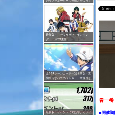
のサブサポーターで発動させよう！
※7/24更新
最新版・リセマラ当たりランキン
グ！ ※2/4更新
全SSRシーンカード一覧！常設・期
間限定すべてのSSRカード所属別ま
とめ！※2/4更新
春一番
■開催期
最新版！イベントにて効率よくポイ