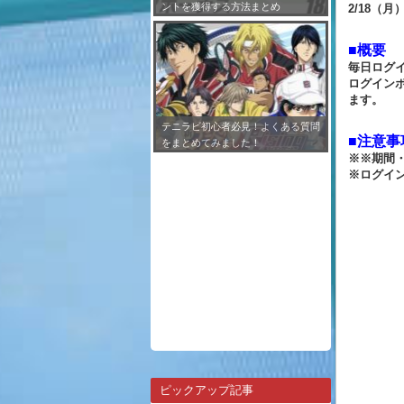
ントを獲得する方法まとめ
2/18（月）
■概要
毎日ログ
ログイン
ます。
テニラビ初心者必見！よくある質問
■注意事
をまとめてみました！
※※期間
※ログイン
ピックアップ記事