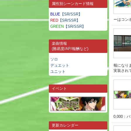
属性別シーンカード情報
BLUE
【SR/SSR】
ーはコンボ
RED
【SR/SSR】
GREEN
【SR/SSR】
楽曲情報
(難易度/AP/報酬など)
ソロ
デュエット
報になり
実装されてい
ユニット
イベント
0,000：
更新カレンダー