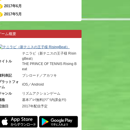
2017年6月
2017年5月
ゲーム概要
テニラビ（新テニスの王子様 Risin
gBeat）
タイトル
THE PRINCE OF TENNIS Rising B
eat
権利表記
ブシロード／アカツキ
プラットフォ
iOS／Android
ーム
ジャンル
リズムアクションゲーム
価格
基本ﾌﾟﾚｲ無料(ｱﾌﾟﾘ内課金ｱﾘ)
配信日
2017年配信予定