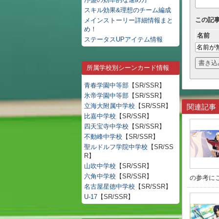
スキル効果&理想のチーム編成
この記
メインストーリー詳細情報まと
め！
名前
ステータスUPアイテム情報
所属学校別シーンカード情報
青春学園中等部
【SR/SSR】
氷帝学園中等部
【SR/SSR】
立海大附属中学校
【SR/SSR】
関連記事
比嘉中学校
【SR/SSR】
四天宝寺中学校
【SR/SSR】
不動峰中学校
【SR/SSR】
聖ルドルフ学院中学校
【SR/SS
R】
山吹中学校
【SR/SSR】
六角中学校
【SR/SSR】
の参考にご
名古屋星徳中学校
【SR/SSR】
U-17
【SR/SSR】