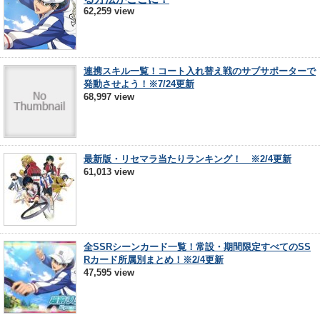
62,259 view
連携スキル一覧！コート入れ替え戦のサブサポーターで
発動させよう！※7/24更新
68,997 view
最新版・リセマラ当たりランキング！ ※2/4更新
61,013 view
全SSRシーンカード一覧！常設・期間限定すべてのSS
Rカード所属別まとめ！※2/4更新
47,595 view