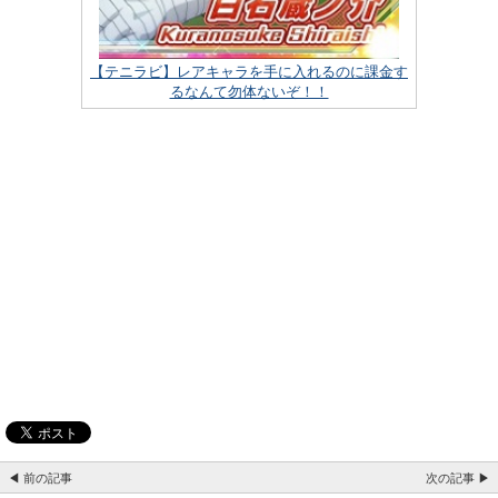
【テニラビ】レアキャラを手に入れるのに課金す
るなんて勿体ないぞ！！
◀ 前の記事
次の記事 ▶