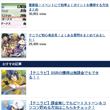
最新版！イベントにて効率よくポイントを獲得する方法
まとめ
30,801 view
テニラビ初心者必見！よくある質問をまとめてみまし
た！
29,400 view
おすすめ記事
【テニラビ】SSRの獲得は無課金でもでき
る！！
【テニラビ】課金無しでもビートストーンをコ
ツコツ貯める方法はこちらをチェック！