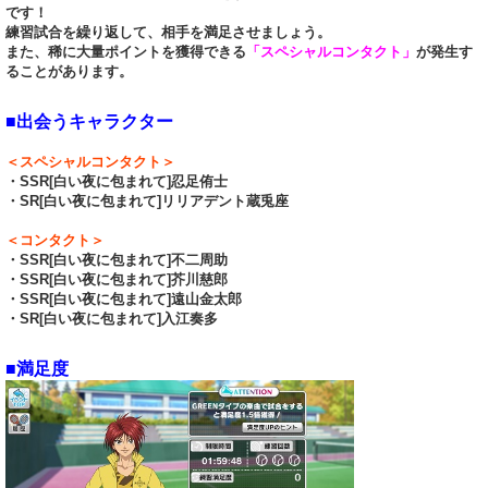
です！
練習試合を繰り返して、相手を満足させましょう。
また、稀に大量ポイントを獲得できる
「スペシャルコンタクト」
が発生す
ることがあります。
■出会うキャラクター
＜スペシャルコンタクト＞
・SSR[白い夜に包まれて]忍足侑士
・SR[白い夜に包まれて]リリアデント蔵兎座
＜コンタクト＞
・SSR[白い夜に包まれて]不二周助
・SSR[白い夜に包まれて]芥川慈郎
・SSR[白い夜に包まれて]遠山金太郎
・SR[白い夜に包まれて]入江奏多
■満足度