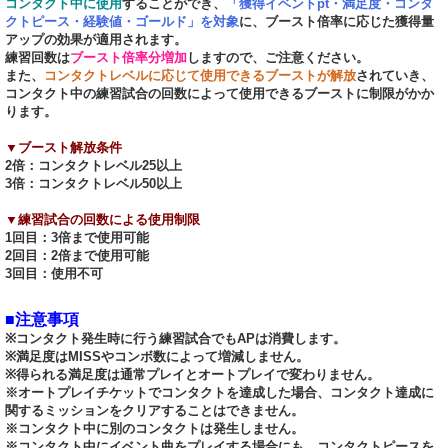
コンタクト中に使用
することができ、
「獲得イベントpt・満足度・コンタ
クトピース・経験値・ゴールド」を対象
に、ブースト倍率に応じた獲得量
アップの効果が適用されます。
練習回数は
ブースト倍率分増加
しますので、ご注意ください。
また、
コンタクトレベルに応じて使用できるブーストが解放
されていき、
コンタクト中の練習試合の回数によって使用できるブーストに制限がかか
ります。
▼ブースト解放条件
2倍：コンタクトレベル25以上
3倍：コンタクトレベル50以上
▼練習試合の回数による使用制限
1回目：3倍まで使用可能
2回目：2倍まで使用可能
3回目：使用不可
■注意事項
※コンタクト発生時に行う練習試合でもAPは消費します。
※満足度はMISSやコンボ数によって増減しません。
※得られる満足度は通常プレイとオートプレイで変わりません。
※オートプレイチケットでコンタクトを達成した場合、コンタクト達成に
関するミッションをクリアすることはできません。
※コンタクト中に別のコンタクトは発生しません。
※コンタクト中にイベント曲をプレイする場合にも、コンタクトピースを