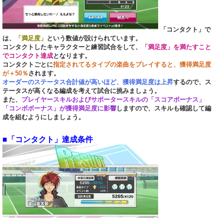
「コンタクト」で
は、
「満足度」
という数値が設けられています。
コンタクトしたキャラクターと練習試合をして、
「満足度」を満たすこと
でコンタクト達成
となります。
コンタクトごとに
指定されてるタイプの楽曲をプレイすると、獲得満足度
が＋50％
されます。
オーダーのステータス合計値が高いほど、獲得満足度は上昇
するので、ス
テータスが高くなる編成を考えて試合に挑みましょう。
また、
プレイヤースキルおよびサポータースキルの「スコアボーナス」
「コンボボーナス」が獲得満足度に影響
しますので、スキルも確認して編
成を組むようにしましょう。
■「コンタクト」達成条件