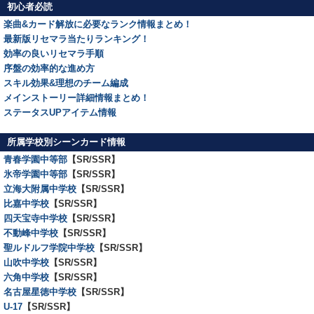
初心者必読
楽曲&カード解放に必要なランク情報まとめ！
最新版リセマラ当たりランキング！
効率の良いリセマラ手順
序盤の効率的な進め方
スキル効果&理想のチーム編成
メインストーリー詳細情報まとめ！
ステータスUPアイテム情報
所属学校別シーンカード情報
青春学園中等部
【SR/SSR】
氷帝学園中等部
【SR/SSR】
立海大附属中学校
【SR/SSR】
比嘉中学校
【SR/SSR】
四天宝寺中学校
【SR/SSR】
不動峰中学校
【SR/SSR】
聖ルドルフ学院中学校
【SR/SSR】
山吹中学校
【SR/SSR】
六角中学校
【SR/SSR】
名古屋星徳中学校
【SR/SSR】
U-17
【SR/SSR】