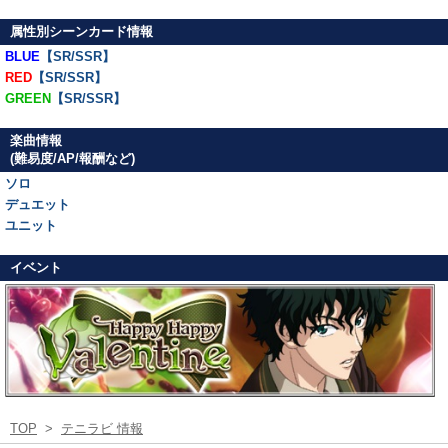
属性別シーンカード情報
BLUE
【SR/SSR】
RED
【SR/SSR】
GREEN
【SR/SSR】
楽曲情報
(難易度/AP/報酬など)
ソロ
デュエット
ユニット
イベント
TOP
>
テニラビ 情報