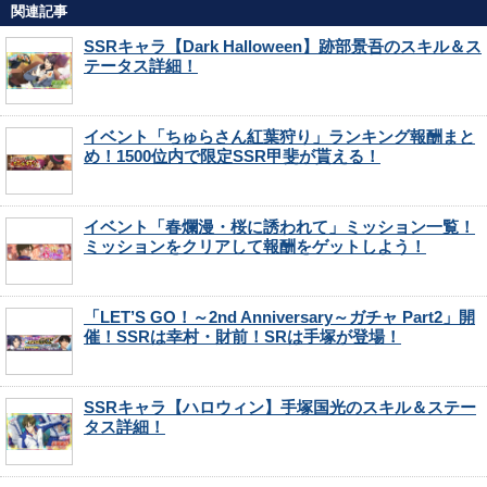
関連記事
SSRキャラ【Dark Halloween】跡部景吾のスキル＆ス
テータス詳細！
イベント「ちゅらさん紅葉狩り」ランキング報酬まと
め！1500位内で限定SSR甲斐が貰える！
イベント「春爛漫・桜に誘われて」ミッション一覧！
ミッションをクリアして報酬をゲットしよう！
「LET’S GO！～2nd Anniversary～ガチャ Part2」開
催！SSRは幸村・財前！SRは手塚が登場！
SSRキャラ【ハロウィン】手塚国光のスキル＆ステー
タス詳細！