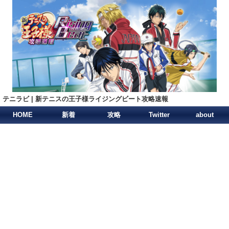
テニラビ | 新テニスの王子様ライジングビート攻略速報
HOME
新着
攻略
Twitter
about