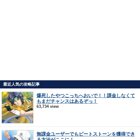
最近人気の攻略記事
爆死したやつこっちへおいで！！課金しなくて
もまだチャンスはあるぞっ！
63,734 view
無課金ユーザーでもビートストーンを獲得でき
る方法がここに！