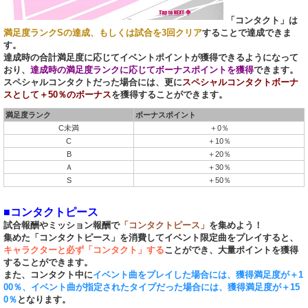
「コンタクト」は
満足度ランクSの達成、もしくは試合を3回クリア
することで達成できま
す。
達成時の合計満足度に応じてイベントポイントが獲得できるようになって
おり、
達成時の満足度ランクに応じてボーナスポイントを獲得
できます。
スペシャルコンタクトだった場合には、更に
スペシャルコンタクトボーナ
スとして＋50％のボーナス
を獲得することができます。
満足度ランク
ボーナスポイント
C未満
＋0％
C
＋10％
B
＋20％
Ａ
＋30％
S
＋50％
■コンタクトピース
試合報酬やミッション報酬で
「コンタクトピース」
を集めよう！
集めた「コンタクトピース」を消費してイベント限定曲をプレイすると、
キャラクターと必ず「コンタクト」する
ことができ、大量ポイントを獲得
することができます。
また、コンタクト中に
イベント曲をプレイした場合には、獲得満足度が＋1
00％、イベント曲が指定されたタイプだった場合には、獲得満足度が＋15
0％
となります。