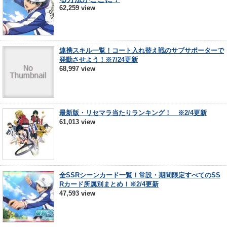
62,259 view
連携スキル一覧！コート入れ替え戦のサブサポーターで
発動させよう！※7/24更新
68,997 view
最新版・リセマラ当たりランキング！ ※2/4更新
61,013 view
全SSRシーンカード一覧！常設・期間限定すべてのSS
Rカード所属別まとめ！※2/4更新
47,593 view