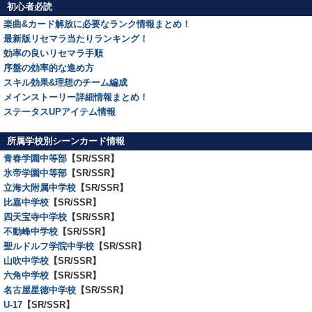
初心者必読
楽曲&カード解放に必要なランク情報まとめ！
最新版リセマラ当たりランキング！
効率の良いリセマラ手順
序盤の効率的な進め方
スキル効果&理想のチーム編成
メインストーリー詳細情報まとめ！
ステータスUPアイテム情報
所属学校別シーンカード情報
青春学園中等部
【SR/SSR】
氷帝学園中等部
【SR/SSR】
立海大附属中学校
【SR/SSR】
比嘉中学校
【SR/SSR】
四天宝寺中学校
【SR/SSR】
不動峰中学校
【SR/SSR】
聖ルドルフ学院中学校
【SR/SSR】
山吹中学校
【SR/SSR】
六角中学校
【SR/SSR】
名古屋星徳中学校
【SR/SSR】
U-17
【SR/SSR】