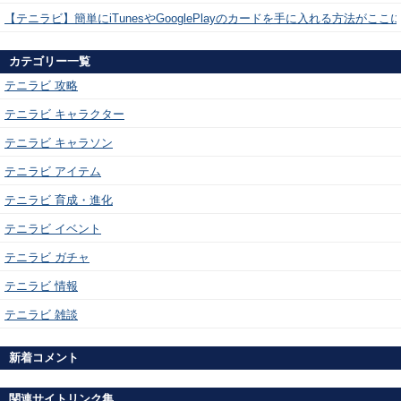
【テニラビ】簡単にiTunesやGooglePlayのカードを手に入れる方法がここ
カテゴリー一覧
テニラビ 攻略
テニラビ キャラクター
テニラビ キャラソン
テニラビ アイテム
テニラビ 育成・進化
テニラビ イベント
テニラビ ガチャ
テニラビ 情報
テニラビ 雑談
新着コメント
関連サイトリンク集