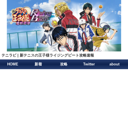
テニラビ | 新テニスの王子様ライジングビート攻略速報
HOME
新着
攻略
Twitter
about