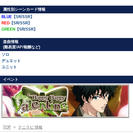
属性別シーンカード情報
BLUE
【SR/SSR】
RED
【SR/SSR】
GREEN
【SR/SSR】
楽曲情報
(難易度/AP/報酬など)
ソロ
デュエット
ユニット
イベント
TOP
>
テニラビ 情報