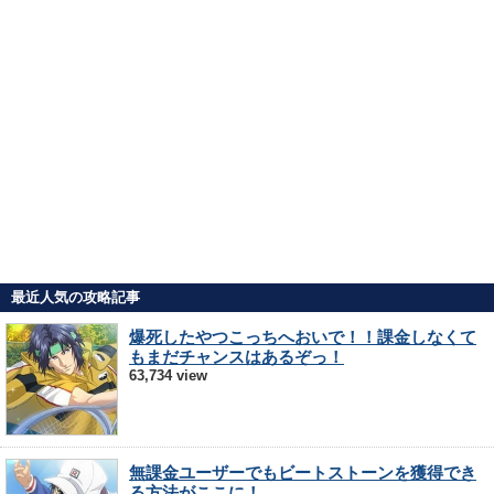
最近人気の攻略記事
爆死したやつこっちへおいで！！課金しなくて
もまだチャンスはあるぞっ！
63,734 view
無課金ユーザーでもビートストーンを獲得でき
る方法がここに！