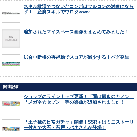
スキル救済でつないだコンボはフルコンの対象になら
ず！！産廃スキルでワロタwww
追加されたマイスペース画像をまとめてみました！
試合中断後の再起動でスコアが減少する！バグ発生
関連記事
ショップのラインナップ更新！「雨は囁きのカノン」
「メガネ☆セブン」等の楽曲が追加されました！
「王子様の日常ガチャ」開催！SSR＋はミニストーリ
ー付きで大石・宍戸・バネさんが登場！