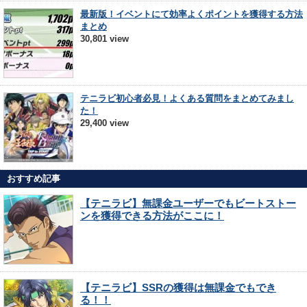
最新版！イベントにて効率よくポイントを獲得する方法
まとめ
30,801 view
テニラビ初心者必見！よくある質問をまとめてみまし
た！
29,400 view
おすすめ記事
【テニラビ】無課金ユーザーでもビートストー
ンを獲得できる方法がここに！
【テニラビ】SSRの獲得は無課金でもでき
る！！