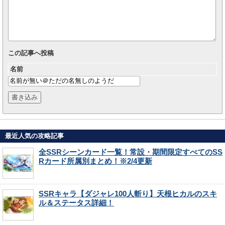
この記事へ投稿
名前
最近人気の攻略記事
全SSRシーンカード一覧！常設・期間限定すべてのSS
Rカード所属別まとめ！※2/4更新
SSRキャラ【ダジャレ100人斬り】天根ヒカルのスキ
ル＆ステータス詳細！