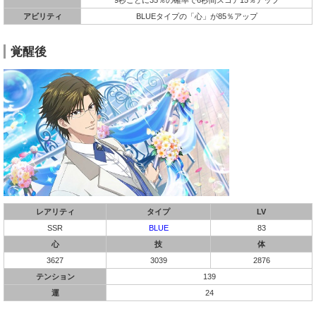
アビリティ
BLUEタイプの「心」が85％アップ
覚醒後
レアリティ
タイプ
LV
SSR
BLUE
83
心
技
体
3627
3039
2876
テンション
139
運
24