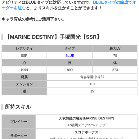
アビリティはBLUEタイプに対応していますので、
BLUEタイプの編成でオ
ーダーを組む
と、よりスキルを生かすことができます！
キャラ育成の参考にご活用下さい。
【MARINE DESTINY】手塚国光【SSR】
レアリティ
タイプ
最大LV
SSR
BLUE
70
心
技
体
1094
900
873
所属
青春学園中等部
テンション
119
運
15
所持スキル
天衣無縫の極み[MARINE DESTINY]
プレイヤー
12秒間スコア27％アップ
スコアボーナス
サポーター
9秒ごとに35％の確率で6秒間スコア15％アップ