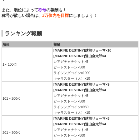
また、順位によって
称号
の報酬も！
称号が欲しい場合は、
3万位内を目標
にしましょう！
ランキング報酬
順位
報酬
[MARINE DESTINY]越前リョーマ×10
[MARINE DESTINY]遠山金太郎×4
レアガチャチケット×5
1～100位
ビートストーン×500
ライジングコイン×1000
キャラスター（大）×10
[MARINE DESTINY]越前リョーマ×9
[MARINE DESTINY]遠山金太郎×4
レアガチャチケット×5
101～200位
ビートストーン×500
ライジングコイン×950
キャラスター（大）×10
[MARINE DESTINY]越前リョーマ×8
[MARINE DESTINY]遠山金太郎×4
レアガチャチケット×5
201～300位
ビートストーン×500