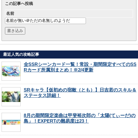
この記事へ投稿
名前
最近人気の攻略記事
全SSRシーンカード一覧！常設・期間限定すべてのSS
Rカード所属別まとめ！※2/4更新
SRキャラ【仮初めの宿敵（とも）】日吉若のスキル＆
ステータス詳細！
8月の期間限定楽曲は甲斐裕次郎の「太陽(てぃーだ)の
島」！EXPERTの難易度は23！