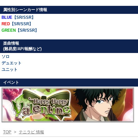
属性別シーンカード情報
BLUE
【SR/SSR】
RED
【SR/SSR】
GREEN
【SR/SSR】
楽曲情報
(難易度/AP/報酬など)
ソロ
デュエット
ユニット
イベント
TOP
>
テニラビ 情報