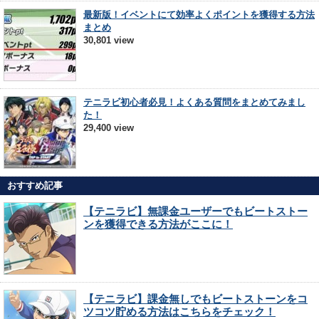
最新版！イベントにて効率よくポイントを獲得する方法
まとめ
30,801 view
テニラビ初心者必見！よくある質問をまとめてみまし
た！
29,400 view
おすすめ記事
【テニラビ】無課金ユーザーでもビートストー
ンを獲得できる方法がここに！
【テニラビ】課金無しでもビートストーンをコ
ツコツ貯める方法はこちらをチェック！