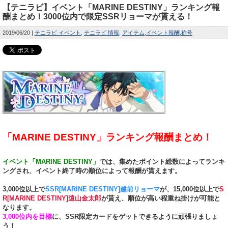
【テニラビ】イベント「MARINE DESTINY」ランキング報
酬まとめ！3000位内で限定SSRリョーマが貰える！
2019/06/20
テニラビ イベント
テニラビ 情報
アイテム
イベント報酬
称号
「MARINE DESTINY」ランキング報酬まとめ！
イベント「MARINE DESTINY」
では、集めたポイント総数によってランキ
ングされ、イベント終了時の順位によって報酬が貰えます。
3,000位以上で
SSR[MARINE DESTINY]越前リョーマ
が、15,000位以上で
S
R[MARINE DESTINY]遠山金太郎
が貰え、順位が高い程重ね掛けが可能と
なります。
3,000位内を目標
に、SSR限定カードをゲットできるように頑張りましょ
う！