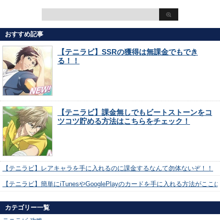
おすすめ記事
【テニラビ】SSRの獲得は無課金でもでき
る！！
【テニラビ】課金無しでもビートストーンをコ
ツコツ貯める方法はこちらをチェック！
【テニラビ】レアキャラを手に入れるのに課金するなんて勿体ないぞ！！
【テニラビ】簡単にiTunesやGooglePlayのカードを手に入れる方法がここ
カテゴリー一覧