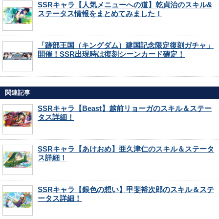
SSRキャラ【人気メニューへの道】乾貞治のスキル&
ステータス情報をまとめてみました！
「跡部王国（キングダム）建国記念限定復刻ガチャ」
開催！SSR出現時は復刻シーンカード確定！
関連記事
SSRキャラ【Beast】越前リョーガのスキル＆ステー
タス詳細！
SSRキャラ【あけおめ】亜久津仁のスキル＆ステータ
ス詳細！
SSRキャラ【銀色の想い】甲斐裕次郎のスキル＆ステ
ータス詳細！