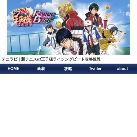
テニラビ | 新テニスの王子様ライジングビート攻略速報
HOME
新着
攻略
Twitter
about