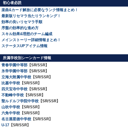
初心者必読
楽曲&カード解放に必要なランク情報まとめ！
最新版リセマラ当たりランキング！
効率の良いリセマラ手順
序盤の効率的な進め方
スキル効果&理想のチーム編成
メインストーリー詳細情報まとめ！
ステータスUPアイテム情報
所属学校別シーンカード情報
青春学園中等部
【SR/SSR】
氷帝学園中等部
【SR/SSR】
立海大附属中学校
【SR/SSR】
比嘉中学校
【SR/SSR】
四天宝寺中学校
【SR/SSR】
不動峰中学校
【SR/SSR】
聖ルドルフ学院中学校
【SR/SSR】
山吹中学校
【SR/SSR】
六角中学校
【SR/SSR】
名古屋星徳中学校
【SR/SSR】
U-17
【SR/SSR】