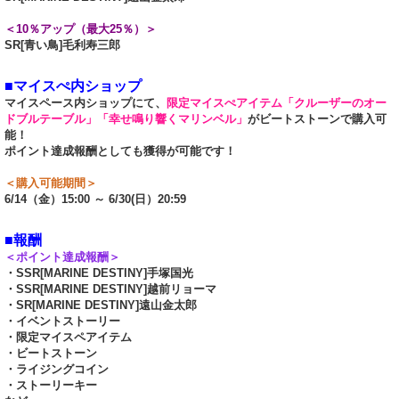
＜10％アップ（最大25％）＞
SR[青い鳥]毛利寿三郎
■マイスぺ内ショップ
マイスペース内ショップにて、
限定マイスぺアイテム「クルーザーのオー
ドブルテーブル」「幸せ鳴り響くマリンベル」
がビートストーンで購入可
能！
ポイント達成報酬としても獲得が可能です！
＜購入可能期間＞
6/14（金）15:00 ～ 6/30(日）20:59
■報酬
＜ポイント達成報酬＞
・SSR[MARINE DESTINY]手塚国光
・SSR[MARINE DESTINY]越前リョーマ
・SR[MARINE DESTINY]遠山金太郎
・イベントストーリー
・限定マイスペアイテム
・ビートストーン
・ライジングコイン
・ストーリーキー