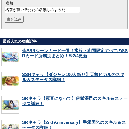
名前
最近人気の攻略記事
全SSRシーンカード一覧！常設・期間限定すべてのSS
Rカード所属別まとめ！※2/4更新
SSRキャラ【ダジャレ100人斬り】天根ヒカルのスキ
ル＆ステータス詳細！
SRキャラ【素直になって】伊武深司のスキル＆ステー
タス詳細！
SRキャラ【2nd Anniversary】手塚国光のスキル＆ス
テータス詳細！