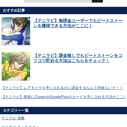
おすすめ記事
【テニラビ】無課金ユーザーでもビートストー
ンを獲得できる方法がここに！
【テニラビ】課金無しでもビートストーンをコ
ツコツ貯める方法はこちらをチェック！
【テニラビ】レアキャラを手に入れるのに課金するなんて勿体ないぞ！！
【テニラビ】簡単にiTunesやGooglePlayのカードを手に入れる方法がここ
カテゴリー一覧
テニラビ 攻略