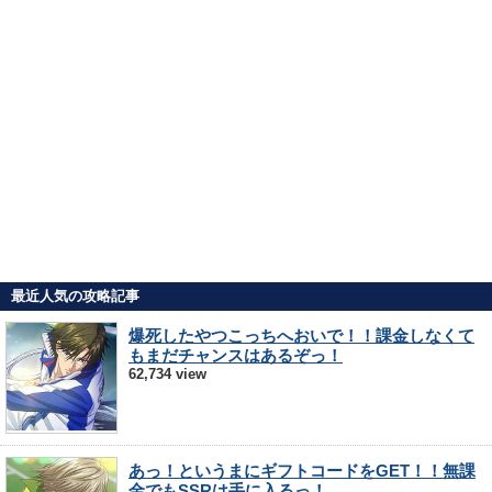
最近人気の攻略記事
爆死したやつこっちへおいで！！課金しなくて
もまだチャンスはあるぞっ！
62,734 view
あっ！というまにギフトコードをGET！！無課
金でもSSRは手に入るっ！