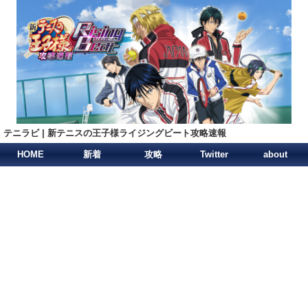
テニラビ | 新テニスの王子様ライジングビート攻略速報
HOME
新着
攻略
Twitter
about