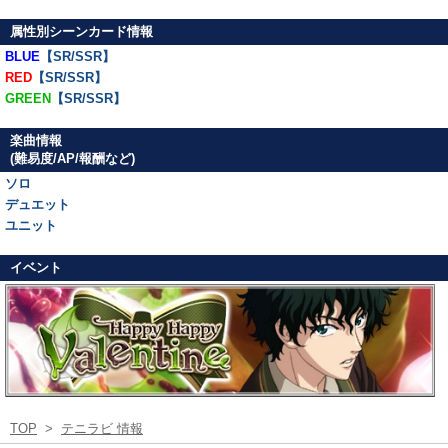
属性別シーンカード情報
BLUE
【SR/SSR】
RED
【SR/SSR】
GREEN
【SR/SSR】
楽曲情報
(難易度/AP/報酬など)
ソロ
デュエット
ユニット
イベント
TOP
>
テニラビ 情報