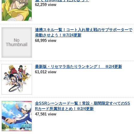
62,259 view
連携スキル一覧！コート入れ替え戦のサブサポーターで
発動させよう！※7/24更新
68,995 view
最新版・リセマラ当たりランキング！ ※2/4更新
61,012 view
全SSRシーンカード一覧！常設・期間限定すべてのSS
Rカード所属別まとめ！※2/4更新
47,581 view