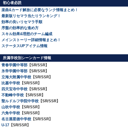
初心者必読
楽曲&カード解放に必要なランク情報まとめ！
最新版リセマラ当たりランキング！
効率の良いリセマラ手順
序盤の効率的な進め方
スキル効果&理想のチーム編成
メインストーリー詳細情報まとめ！
ステータスUPアイテム情報
所属学校別シーンカード情報
青春学園中等部
【SR/SSR】
氷帝学園中等部
【SR/SSR】
立海大附属中学校
【SR/SSR】
比嘉中学校
【SR/SSR】
四天宝寺中学校
【SR/SSR】
不動峰中学校
【SR/SSR】
聖ルドルフ学院中学校
【SR/SSR】
山吹中学校
【SR/SSR】
六角中学校
【SR/SSR】
名古屋星徳中学校
【SR/SSR】
U-17
【SR/SSR】