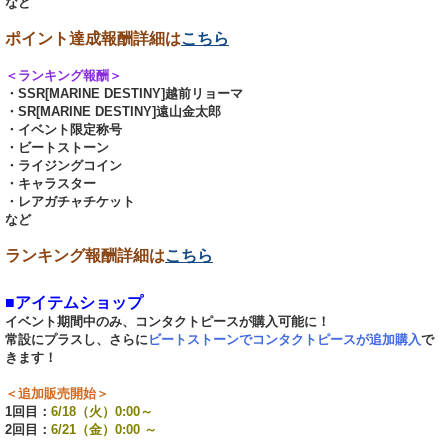
など
ポイント達成報酬詳細は
こちら
＜ランキング報酬＞
・SSR[MARINE DESTINY]越前リョーマ
・SR[MARINE DESTINY]遠山金太郎
・イベント限定称号
・ビートストーン
・ライジングコイン
・キャラスター
・レアガチャチケット
など
ランキング報酬詳細は
こちら
■アイテムショップ
イベント期間中のみ、コンタクトピースが購入可能に！
常設にプラスし、さらに
ビートストーンでコンタクトピースが追加購入
で
きます！
＜追加販売開始＞
1回目：
6/18（火）0:00～
2回目：
6/21（金）0:00 ～