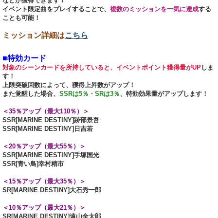
などが獲得できます！
イベント限定曲をプレイすることで、
複数のミッションを一気に達成
する
ことも可能！
ミッション詳細は
こちら
■特効カード
対象のシーンカードを所持していると、イベントポイント獲得量がUP
しま
す！
上限突破回数によって、獲得上昇数がアップ！
また覚醒した場合、
SSRは5％・SRは3％
、特効効果量がアップします！
＜35％アップ（最大110％）＞
SSR[MARINE DESTINY]跡部景吾
SSR[MARINE DESTINY]日吉若
＜20％アップ（最大55％）＞
SSR[MARINE DESTINY]手塚国光
SSR[青い鳥]幸村精市
＜15％アップ（最大35％）＞
SR[MARINE DESTINY]大石秀一郎
＜10％アップ（最大21％）＞
SR[MARINE DESTINY]遠山金太郎