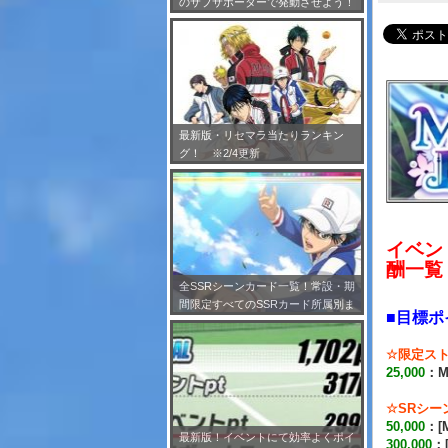
のサブサポーターで発動させよう！
※7/24更新
最新版・リセマラ当たりランキン
グ！ ※2/4更新
イベン
酬一覧
全SSRシーンカード一覧！常設・期
間限定すべてのSSRカード所属別ま
■目標ポ
とめ！※2/4更新
☆限定ス
25,000
：M
☆SRシー
50,000
：[
最新版！イベントにて効率よくポイ
300,000
：