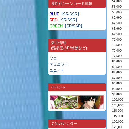
54,000
属性別シーンカード情報
56,000
58,000
BLUE
【SR/SSR】
60,000
RED
【SR/SSR】
62,500
GREEN
【SR/SSR】
65,000
67,500
70,000
楽曲情報
72,500
(難易度/AP/報酬など)
75,000
77,500
ソロ
80,000
デュエット
82,500
ユニット
85,000
87,500
90,000
イベント
92,500
95,000
100,000
105,000
110,000
115,000
120,000
更新カレンダー
125,000