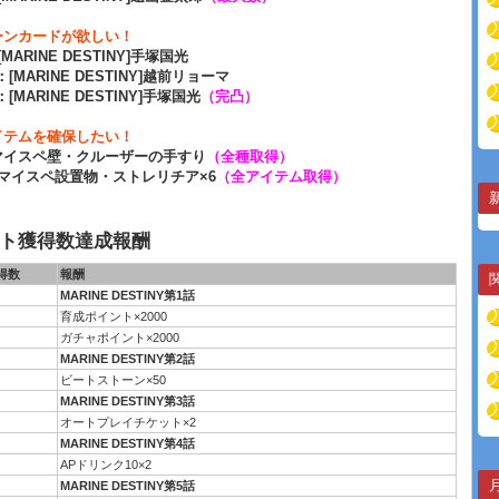
ーンカードが欲しい！
[MARINE DESTINY]手塚国光
：[MARINE DESTINY]越前リョーマ
：[MARINE DESTINY]手塚国光
（完凸）
イテムを確保したい！
マイスペ壁・クルーザーの手すり
（全種取得）
マイスペ設置物・ストレリチア×6
（全アイテム取得）
ト獲得数達成報酬
得数
報酬
MARINE DESTINY第1話
育成ポイント×2000
ガチャポイント×2000
MARINE DESTINY第2話
ビートストーン×50
MARINE DESTINY第3話
オートプレイチケット×2
MARINE DESTINY第4話
APドリンク10×2
MARINE DESTINY第5話