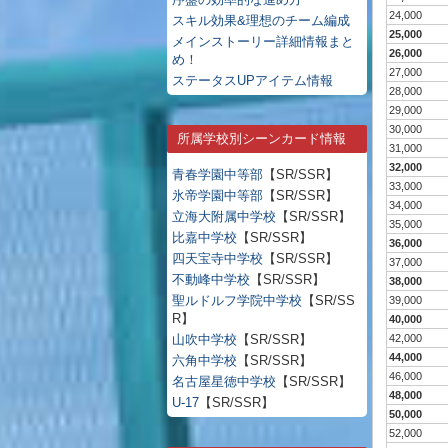
24,000
スキル効果&理想のチーム編成
25,000
メインストーリー詳細情報まと
26,000
め！
27,000
ステータスUPアイテム情報
28,000
29,000
30,000
所属学校別シーンカード情報
31,000
32,000
青春学園中等部
【SR/SSR】
33,000
氷帝学園中等部
【SR/SSR】
34,000
立海大附属中学校
【SR/SSR】
35,000
比嘉中学校
【SR/SSR】
36,000
四天宝寺中学校
【SR/SSR】
37,000
不動峰中学校
【SR/SSR】
38,000
聖ルドルフ学院中学校
【SR/SS
39,000
R】
40,000
山吹中学校
【SR/SSR】
42,000
44,000
六角中学校
【SR/SSR】
46,000
名古屋星徳中学校
【SR/SSR】
48,000
U-17
【SR/SSR】
50,000
52,000