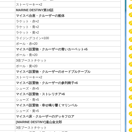
ストーリーキー×2
MARINE DESTINY第18話
マイスペ台座・クルーザーの船体
ラケット・赤×2
ラケット・青×2
ラケット・黄×2
ライジングコイン×100
ボール・赤×20
マイスペ設置物・クルーザーの青いカーペット×5
ボール・青×20
3倍ブーストチケット
ボール・黄×20
マイスペ設置物・クルーザーのオードブルテーブル
ストーリーキー×2
マイスペ設置物・クルーザーの参列椅子×6
シューズ・赤×5
マイスペ設置物・ストレリチア×6
シューズ・青×5
マイスペ設置物・幸せ鳴り響くマリンベル
シューズ・黄×5
マイスペ床・クルーザーのデッキフロア
[MARINE DESTINY]遠山金太郎
3倍ブーストチケット