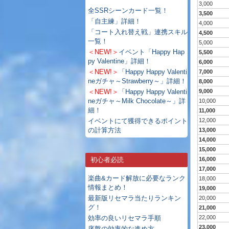
3,000
全SSRシーンカード一覧！
3,500
「自主練」詳細！
4,000
「コート入れ替え戦」連携スキル
4,500
一覧！
5,000
＜NEW!＞
イベント「Happy Hap
5,500
py Valentine」詳細！
6,000
＜NEW!＞
「Happy Happy Valenti
7,000
neガチャ～Strawberry～」詳細！
8,000
＜NEW!＞
「Happy Happy Valenti
9,000
neガチャ～Milk Chocolate～」詳
10,000
細！
11,000
イベントにて獲得できるポイント
12,000
の計算方法
13,000
14,000
15,000
初心者必読
16,000
17,000
楽曲&カード解放に必要なランク
18,000
情報まとめ！
19,000
最新版リセマラ当たりランキン
20,000
グ！
21,000
効率の良いリセマラ手順
22,000
23,000
序盤の効率的な進め方