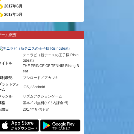
2017年6月
2017年5月
ゲーム概要
テニラビ（新テニスの王子様 Risin
gBeat）
タイトル
THE PRINCE OF TENNIS Rising B
eat
権利表記
ブシロード／アカツキ
プラットフォ
iOS／Android
ーム
ジャンル
リズムアクションゲーム
価格
基本ﾌﾟﾚｲ無料(ｱﾌﾟﾘ内課金ｱﾘ)
配信日
2017年配信予定