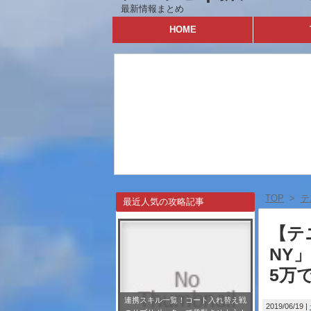
最新情報まとめ
HOME
TOP
>
テ
最近人気の攻略記事
【テ
NY
5万
連携スキル一覧！コート入れ替え戦
2019/06/19