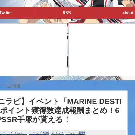
Twitter
RSS
about
ニラビ 情報
ニラビ】イベント「MARINE DESTI
」ポイント獲得数達成報酬まとめ！6
でSSR手塚が貰える！
テニラビ イベント
テニラビ 情報
アイテム
イベント報酬