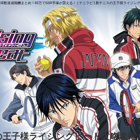
ント獲得数達成報酬まとめ！65万でSSR手塚が貰える！ | テニラビ | 新テニスの王子様ライジ
スの王子様ライジングビート攻略速報