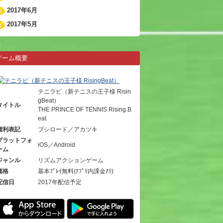
2017年6月
2017年5月
ゲーム概要
テニラビ（新テニスの王子様 Risin
gBeat）
タイトル
THE PRINCE OF TENNIS Rising B
eat
権利表記
ブシロード／アカツキ
プラットフォ
iOS／Android
ーム
ジャンル
リズムアクションゲーム
価格
基本ﾌﾟﾚｲ無料(ｱﾌﾟﾘ内課金ｱﾘ)
配信日
2017年配信予定