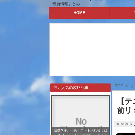
最新情報まとめ
HOME
TOP
>
テ
最近人気の攻略記事
【テ
前リ
2018/08/13
連携スキル一覧！コート入れ替え戦