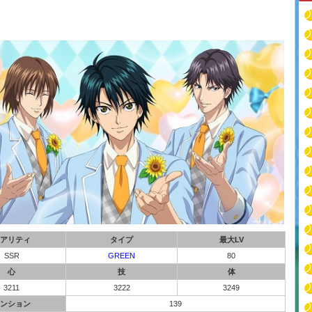
アリティ
タイプ
最大LV
SSR
GREEN
80
心
技
体
3211
3222
3249
ンション
139