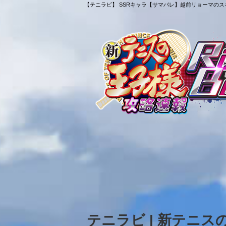
【テニラビ】 SSRキャラ【サマバレ】越前リョーマのスキ
テニラビ | 新テニ