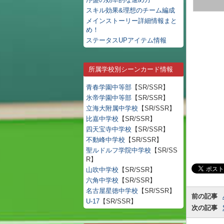
スキル効果&理想のチーム編成
メインストーリー詳細情報まと
め！
ステータスUPアイテム情報
所属学校別シーンカード情報
青春学園中等部
【SR/SSR】
氷帝学園中等部
【SR/SSR】
立海大附属中学校
【SR/SSR】
比嘉中学校
【SR/SSR】
四天宝寺中学校
【SR/SSR】
不動峰中学校
【SR/SSR】
聖ルドルフ学院中学校
【SR/SS
R】
山吹中学校
【SR/SSR】
六角中学校
【SR/SSR】
名古屋星徳中学校
【SR/SSR】
前の記事
U-17
【SR/SSR】
次の記事