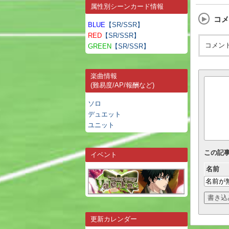
属性別シーンカード情報
コメ
BLUE
【SR/SSR】
RED
【SR/SSR】
コメン
GREEN
【SR/SSR】
楽曲情報
(難易度/AP/報酬など)
ソロ
デュエット
ユニット
この記
イベント
名前
更新カレンダー