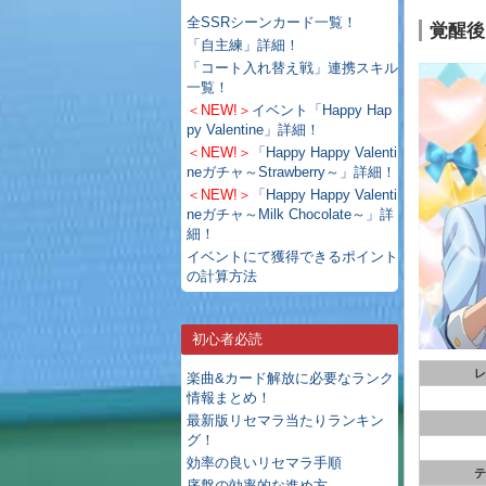
全SSRシーンカード一覧！
覚醒後
「自主練」詳細！
「コート入れ替え戦」連携スキル
一覧！
＜NEW!＞
イベント「Happy Hap
py Valentine」詳細！
＜NEW!＞
「Happy Happy Valenti
neガチャ～Strawberry～」詳細！
＜NEW!＞
「Happy Happy Valenti
neガチャ～Milk Chocolate～」詳
細！
イベントにて獲得できるポイント
の計算方法
初心者必読
レ
楽曲&カード解放に必要なランク
情報まとめ！
最新版リセマラ当たりランキン
グ！
効率の良いリセマラ手順
テ
序盤の効率的な進め方