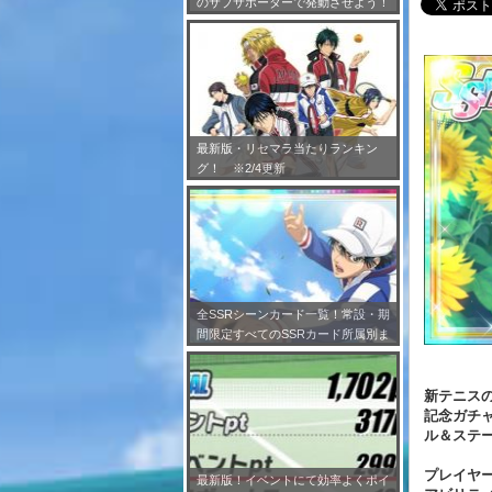
のサブサポーターで発動させよう！
※7/24更新
最新版・リセマラ当たりランキン
グ！ ※2/4更新
全SSRシーンカード一覧！常設・期
間限定すべてのSSRカード所属別ま
とめ！※2/4更新
新テニスの
記念ガチ
ル＆ステ
プレイヤ
最新版！イベントにて効率よくポイ