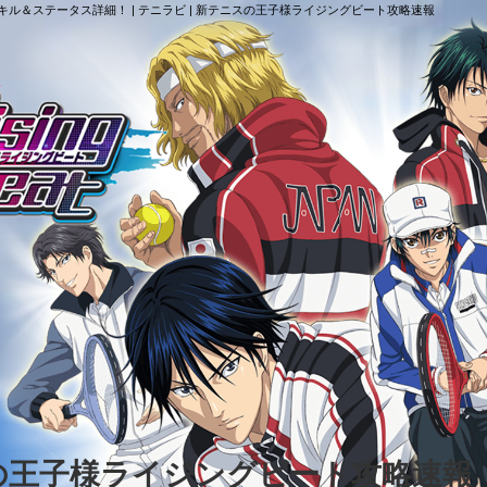
ル＆ステータス詳細！ | テニラビ | 新テニスの王子様ライジングビート攻略速報
スの王子様ライジングビート攻略速報