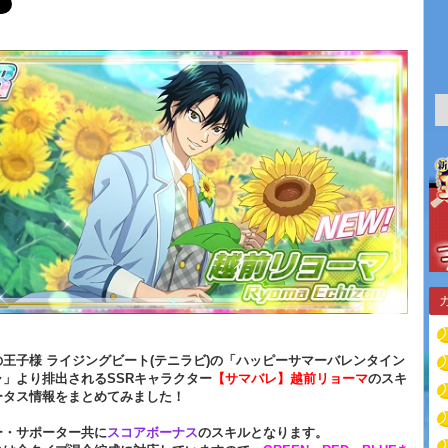
王子様 ライジングビート(テニラビ)の「ハッピーサマーバレンタイン
ャ」より排出されるSSRキャラクター
【サマバレ】越前リョーマ
のスキ
ータス情報をまとめてみました！
ー・サポーター共に
スコアボーナス
のスキルとなります。