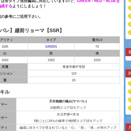
ィは全タイプ混合編成に対応していますので、
GREEN・RED・BLUEを
編成する
ようにしましょう！
成の参考にご活用下さい。
バレ】越前リョーマ【SSR】
アリティ
タイプ
最大LV
SSR
GREEN
70
心
技
体
1002
1002
1016
所属
青春学園中等部
ンション
119
運
20
キル
天衣無縫の極み[サマバレ]
イヤー
10秒間スコア32％アップ
スコアボーナス
ーター
5秒ごとに29％の確率で4秒間スコア15％アップ
リティ
編成に全タイプが含まれていると「心」「技」「体」が36％アップ