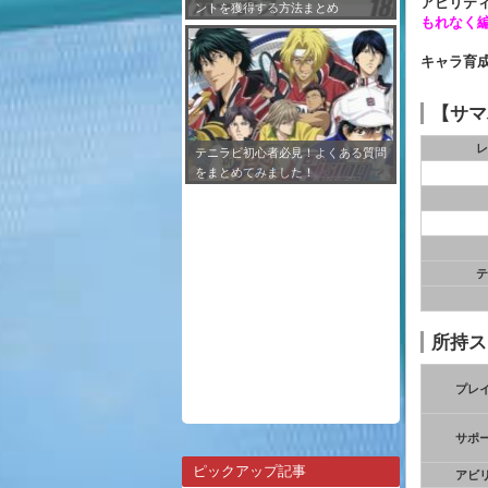
アビリテ
ントを獲得する方法まとめ
もれなく
キャラ育
【サマ
レ
テニラビ初心者必見！よくある質問
をまとめてみました！
テ
所持ス
プレ
サポ
ピックアップ記事
アビ