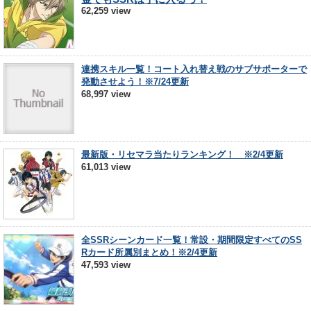
62,259 view
連携スキル一覧！コート入れ替え戦のサブサポーターで
発動させよう！※7/24更新
68,997 view
最新版・リセマラ当たりランキング！ ※2/4更新
61,013 view
全SSRシーンカード一覧！常設・期間限定すべてのSS
Rカード所属別まとめ！※2/4更新
47,593 view