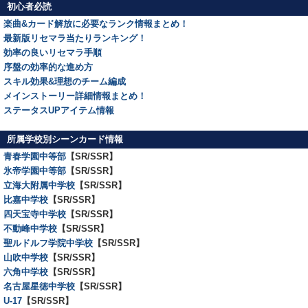
初心者必読
楽曲&カード解放に必要なランク情報まとめ！
最新版リセマラ当たりランキング！
効率の良いリセマラ手順
序盤の効率的な進め方
スキル効果&理想のチーム編成
メインストーリー詳細情報まとめ！
ステータスUPアイテム情報
所属学校別シーンカード情報
青春学園中等部
【SR/SSR】
氷帝学園中等部
【SR/SSR】
立海大附属中学校
【SR/SSR】
比嘉中学校
【SR/SSR】
四天宝寺中学校
【SR/SSR】
不動峰中学校
【SR/SSR】
聖ルドルフ学院中学校
【SR/SSR】
山吹中学校
【SR/SSR】
六角中学校
【SR/SSR】
名古屋星徳中学校
【SR/SSR】
U-17
【SR/SSR】