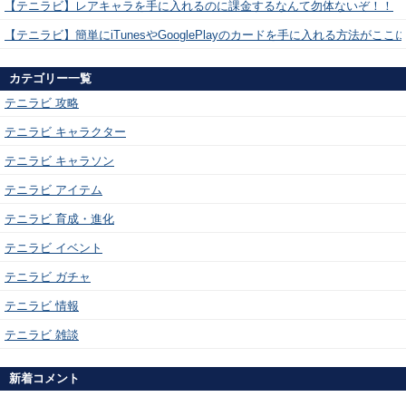
【テニラビ】レアキャラを手に入れるのに課金するなんて勿体ないぞ！！
【テニラビ】簡単にiTunesやGooglePlayのカードを手に入れる方法がここ
カテゴリー一覧
テニラビ 攻略
テニラビ キャラクター
テニラビ キャラソン
テニラビ アイテム
テニラビ 育成・進化
テニラビ イベント
テニラビ ガチャ
テニラビ 情報
テニラビ 雑談
新着コメント