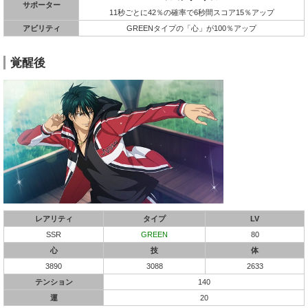
サポーター
11秒ごとに42％の確率で6秒間スコア15％アップ
アビリティ
GREENタイプの「心」が100％アップ
覚醒後
レアリティ
タイプ
LV
SSR
GREEN
80
心
技
体
3890
3088
2633
テンション
140
運
20