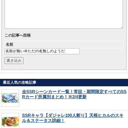
この記事へ投稿
名前
最近人気の攻略記事
全SSRシーンカード一覧！常設・期間限定すべてのSS
Rカード所属別まとめ！※2/4更新
SSRキャラ【ダジャレ100人斬り】天根ヒカルのスキ
ル＆ステータス詳細！