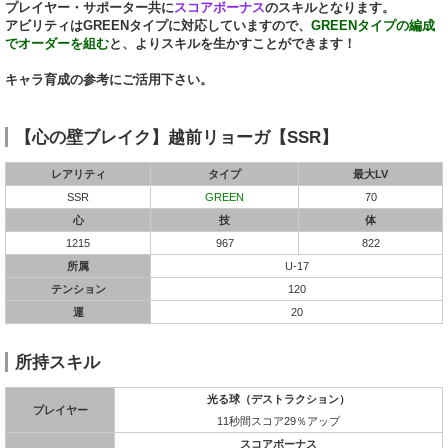
プレイヤー・サポーター共に
スコアボーナス
のスキルとなります。
アビリティはGREENタイプに対応していますので、
GREENタイプの編成
でオーダーを組む
と、よりスキルを生かすことができます！
キャラ育成の参考にご活用下さい。
【心の壁ブレイク】越前リョーガ【SSR】
レアリティ
タイプ
最大LV
SSR
GREEN
70
心
技
体
1215
967
822
所属
U-17
テンション
120
運
20
所持スキル
光る球（デストラクション）
プレイヤー
11秒間スコア29％アップ
スコアボーナス