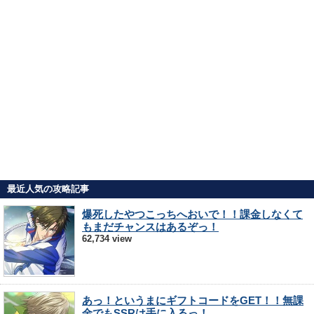
最近人気の攻略記事
爆死したやつこっちへおいで！！課金しなくて
もまだチャンスはあるぞっ！
62,734 view
あっ！というまにギフトコードをGET！！無課
金でもSSRは手に入るっ！