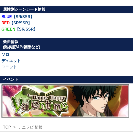
属性別シーンカード情報
BLUE
【SR/SSR】
RED
【SR/SSR】
GREEN
【SR/SSR】
楽曲情報
(難易度/AP/報酬など)
ソロ
デュエット
ユニット
イベント
TOP
>
テニラビ 情報