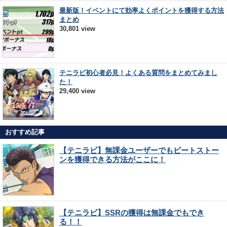
最新版！イベントにて効率よくポイントを獲得する方法
まとめ
30,801 view
テニラビ初心者必見！よくある質問をまとめてみまし
た！
29,400 view
おすすめ記事
【テニラビ】無課金ユーザーでもビートストー
ンを獲得できる方法がここに！
【テニラビ】SSRの獲得は無課金でもでき
る！！