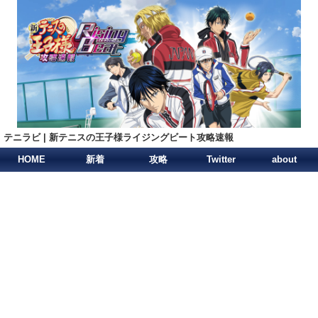
テニラビ | 新テニスの王子様ライジングビート攻略速報
HOME
新着
攻略
Twitter
about