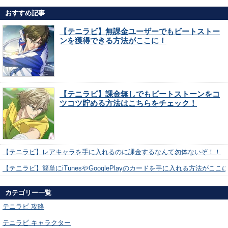
おすすめ記事
【テニラビ】無課金ユーザーでもビートストー
ンを獲得できる方法がここに！
【テニラビ】課金無しでもビートストーンをコ
ツコツ貯める方法はこちらをチェック！
【テニラビ】レアキャラを手に入れるのに課金するなんて勿体ないぞ！！
【テニラビ】簡単にiTunesやGooglePlayのカードを手に入れる方法がここ
カテゴリー一覧
テニラビ 攻略
テニラビ キャラクター