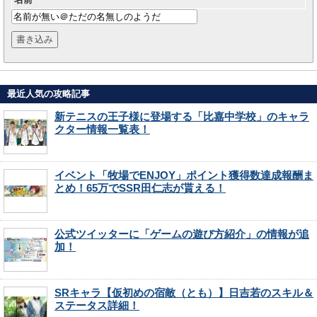
最近人気の攻略記事
新テニスの王子様に登場する「比嘉中学校」のキャラ
クター情報一覧表！
イベント「牧場でENJOY」ポイント獲得数達成報酬ま
とめ！65万でSSR田仁志が貰える！
公式ツイッターに「ゲームの遊び方紹介」の情報が追
加！
SRキャラ【仮初めの宿敵（とも）】日吉若のスキル＆
ステータス詳細！