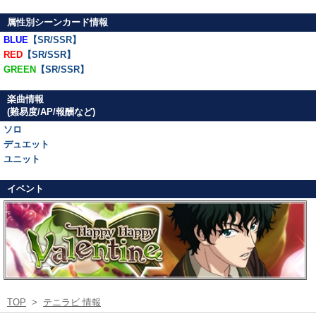
属性別シーンカード情報
BLUE
【SR/SSR】
RED
【SR/SSR】
GREEN
【SR/SSR】
楽曲情報
(難易度/AP/報酬など)
ソロ
デュエット
ユニット
イベント
TOP
>
テニラビ 情報