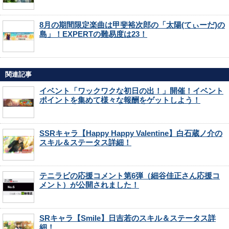
8月の期間限定楽曲は甲斐裕次郎の「太陽(てぃーだ)の
島」！EXPERTの難易度は23！
関連記事
イベント「ワックワクな初日の出！」開催！イベント
ポイントを集めて様々な報酬をゲットしよう！
SSRキャラ【Happy Happy Valentine】白石蔵ノ介の
スキル＆ステータス詳細！
テニラビの応援コメント第6弾（細谷佳正さん応援コ
メント）が公開されました！
SRキャラ【Smile】日吉若のスキル＆ステータス詳
細！