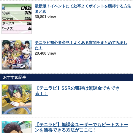
最新版！イベントにて効率よくポイントを獲得する方法
まとめ
30,801 view
テニラビ初心者必見！よくある質問をまとめてみまし
た！
29,400 view
おすすめ記事
【テニラビ】SSRの獲得は無課金でもでき
る！！
【テニラビ】無課金ユーザーでもビートストー
ンを獲得できる方法がここに！