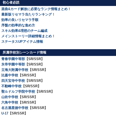
初心者必読
楽曲&カード解放に必要なランク情報まとめ！
最新版リセマラ当たりランキング！
効率の良いリセマラ手順
序盤の効率的な進め方
スキル効果&理想のチーム編成
メインストーリー詳細情報まとめ！
ステータスUPアイテム情報
所属学校別シーンカード情報
青春学園中等部
【SR/SSR】
氷帝学園中等部
【SR/SSR】
立海大附属中学校
【SR/SSR】
比嘉中学校
【SR/SSR】
四天宝寺中学校
【SR/SSR】
不動峰中学校
【SR/SSR】
聖ルドルフ学院中学校
【SR/SSR】
山吹中学校
【SR/SSR】
六角中学校
【SR/SSR】
名古屋星徳中学校
【SR/SSR】
U-17
【SR/SSR】