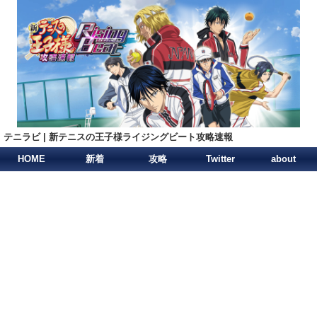
テニラビ | 新テニスの王子様ライジングビート攻略速報
HOME
新着
攻略
Twitter
about