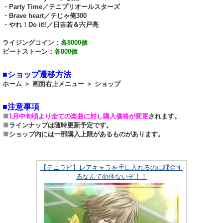
・Party Time／テニプリオールスターズ
・Brave heart／テじゃ俺300
・やれ！Do it!!／日吉若＆宍戸亮
ライジングコイン：
各8000個
ビートストーン：
各800個
■ショップ遷移方法
ホーム ＞ 画面右上メニュー ＞ ショップ
■注意事項
※
1月中旬頃より全ての楽曲に対し購入価格が変更
されます。
※ラインナップは随時更新予定です。
※ショップ内には一部購入上限があるものがあります。
【テニラビ】レアキャラを手に入れるのに課金す
るなんて勿体ないぞ！！