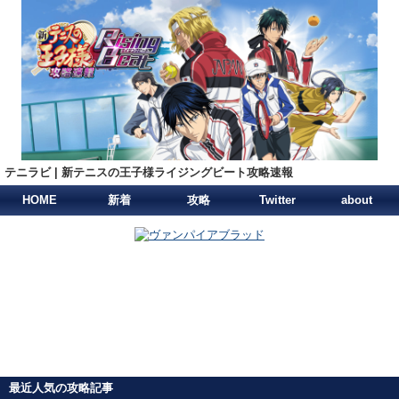
テニラビ | 新テニスの王子様ライジングビート攻略速報
HOME
新着
攻略
Twitter
about
最近人気の攻略記事