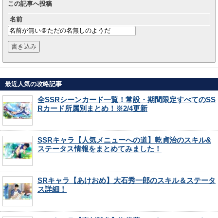
この記事へ投稿
名前
最近人気の攻略記事
全SSRシーンカード一覧！常設・期間限定すべてのSS
Rカード所属別まとめ！※2/4更新
SSRキャラ【人気メニューへの道】乾貞治のスキル&
ステータス情報をまとめてみました！
SRキャラ【あけおめ】大石秀一郎のスキル＆ステータ
ス詳細！