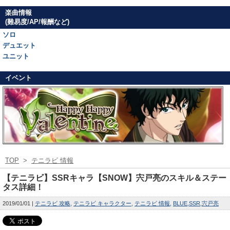
楽曲情報
(難易度/AP/報酬など)
ソロ
デュエット
ユニット
イベント
TOP
>
テニラビ 情報
【テニラビ】SSRキャラ【SNOW】宍戸亮のスキル＆ステー
タス詳細！
2019/01/01
テニラビ 攻略
テニラビ キャラクター
テニラビ 情報
BLUE
SSR
宍戸亮