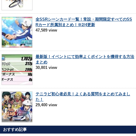
全SSRシーンカード一覧！常設・期間限定すべてのSS
Rカード所属別まとめ！※2/4更新
47,589 view
最新版！イベントにて効率よくポイントを獲得する方法
まとめ
30,801 view
テニラビ初心者必見！よくある質問をまとめてみまし
た！
29,400 view
おすすめ記事