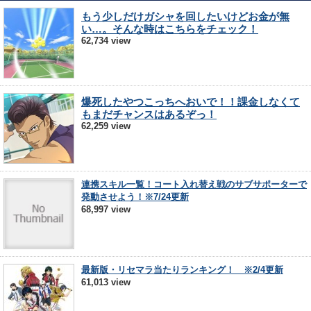
もう少しだけガシャを回したいけどお金が無
い…。そんな時はこちらをチェック！
62,734 view
爆死したやつこっちへおいで！！課金しなくて
もまだチャンスはあるぞっ！
62,259 view
連携スキル一覧！コート入れ替え戦のサブサポーターで
発動させよう！※7/24更新
68,997 view
最新版・リセマラ当たりランキング！ ※2/4更新
61,013 view