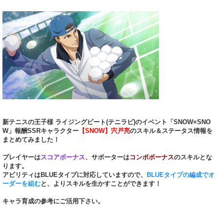
新テニスの王子様 ライジングビート(テニラビ)のイベント「SNOW×SNO
W」報酬SSRキャラクター
【SNOW】宍戸亮
のスキル＆ステータス情報を
まとめてみました！
プレイヤーは
スコアボーナス
、サポーターは
コンボボーナス
のスキルとな
ります。
アビリティはBLUEタイプに対応していますので、
BLUEタイプの編成でオ
ーダーを組む
と、よりスキルを生かすことができます！
キャラ育成の参考にご活用下さい。