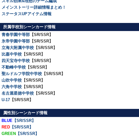
スキル効果&理想のチーム編成
メインストーリー詳細情報まとめ！
ステータスUPアイテム情報
所属学校別シーンカード情報
青春学園中等部
【SR/SSR】
氷帝学園中等部
【SR/SSR】
立海大附属中学校
【SR/SSR】
比嘉中学校
【SR/SSR】
四天宝寺中学校
【SR/SSR】
不動峰中学校
【SR/SSR】
聖ルドルフ学院中学校
【SR/SSR】
山吹中学校
【SR/SSR】
六角中学校
【SR/SSR】
名古屋星徳中学校
【SR/SSR】
U-17
【SR/SSR】
属性別シーンカード情報
BLUE
【SR/SSR】
RED
【SR/SSR】
GREEN
【SR/SSR】