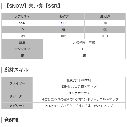
【SNOW】宍戸亮【SSR】
レアリティ
タイプ
最大LV
SSR
BLUE
70
心
技
体
989
1019
1011
所属
氷帝学園中等部
テンション
119
運
15
所持スキル
止めだ！[SNOW]
プレイヤー
13秒間スコア25％アップ
コンボボーナス
サポーター
5秒ごとに29％の確率で4秒間コンボボーナス15％アップ
アビリティ
BLUEタイプの「心」「技」「体」が28％アップ
覚醒後