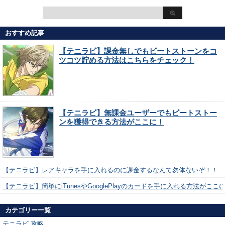
おすすめ記事
【テニラビ】課金無しでもビートストーンをコ
ツコツ貯める方法はこちらをチェック！
【テニラビ】無課金ユーザーでもビートストー
ンを獲得できる方法がここに！
【テニラビ】レアキャラを手に入れるのに課金するなんて勿体ないぞ！！
【テニラビ】簡単にiTunesやGooglePlayのカードを手に入れる方法がここ
カテゴリー一覧
テニラビ 攻略