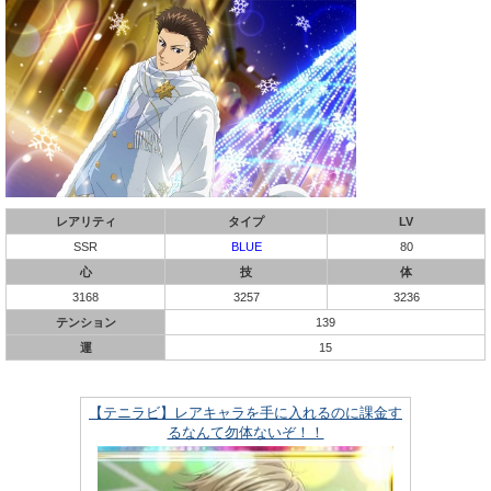
レアリティ
タイプ
LV
SSR
BLUE
80
心
技
体
3168
3257
3236
テンション
139
運
15
【テニラビ】レアキャラを手に入れるのに課金す
るなんて勿体ないぞ！！