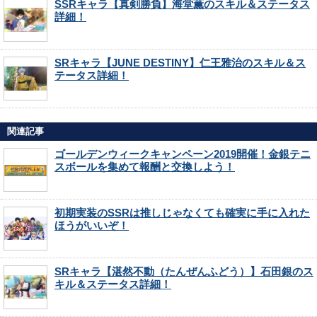
SSRキャラ【真剣勝負】海堂薫のスキル＆ステータス
詳細！
SRキャラ【JUNE DESTINY】仁王雅治のスキル＆ス
テータス詳細！
関連記事
ゴールデンウィークキャンペーン2019開催！金銀テニ
スボールを集めて報酬と交換しよう！
初期実装のSSRは推しじゃなくても確実に手に入れた
ほうがいいぞ！
SRキャラ【湛然不動（たんぜんふどう）】石田銀のス
キル＆ステータス詳細！