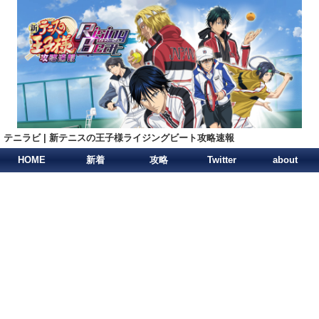
テニラビ | 新テニスの王子様ライジングビート攻略速報
HOME
新着
攻略
Twitter
about