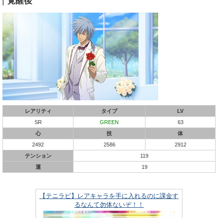
覚醒後
レアリティ
タイプ
LV
SR
GREEN
63
心
技
体
2492
2586
2912
テンション
119
運
19
【テニラビ】レアキャラを手に入れるのに課金す
るなんて勿体ないぞ！！