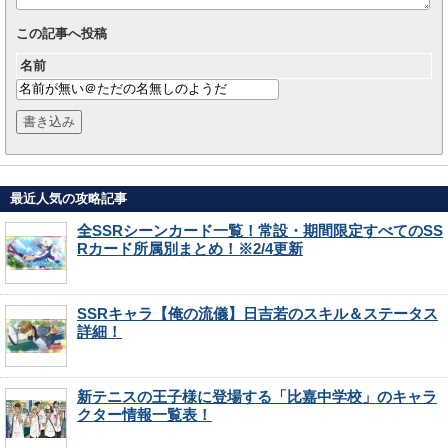
この記事へ投稿
名前
最近人気の攻略記事
全SSRシーンカード一覧！常設・期間限定すべてのSS
Rカード所属別まとめ！※2/4更新
SSRキャラ【俺の流儀】日吉若のスキル＆ステータス
詳細！
新テニスの王子様に登場する「比嘉中学校」のキャラ
クター情報一覧表！