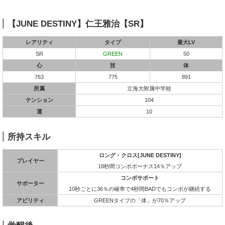
【JUNE DESTINY】仁王雅治【SR】
レアリティ
タイプ
最大LV
SR
GREEN
50
心
技
体
763
775
891
所属
立海大附属中学校
テンション
104
運
10
所持スキル
ロング・クロス[JUNE DESTINY]
プレイヤー
18秒間コンボボーナス14％アップ
コンボサポート
サポーター
10秒ごとに36％の確率で4秒間BADでもコンボが継続する
アビリティ
GREENタイプの「体」が70％アップ