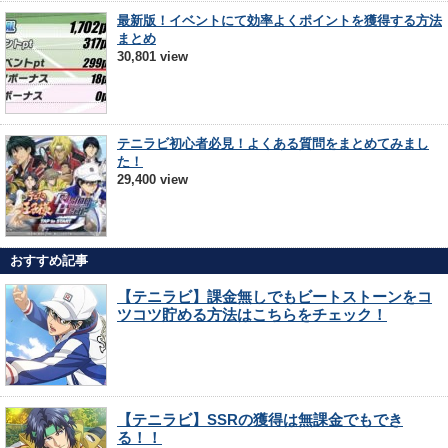
最新版！イベントにて効率よくポイントを獲得する方法
まとめ
30,801 view
テニラビ初心者必見！よくある質問をまとめてみまし
た！
29,400 view
おすすめ記事
【テニラビ】課金無しでもビートストーンをコ
ツコツ貯める方法はこちらをチェック！
【テニラビ】SSRの獲得は無課金でもでき
る！！