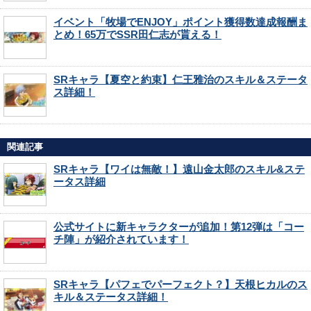
イベント「牧場でENJOY」ポイント獲得数達成報酬ま
とめ！65万でSSR田仁志が貰える！
SRキャラ【夏空と約束】仁王雅治のスキル＆ステータ
ス詳細！
関連記事
SRキャラ【ワイは無敵！】遠山金太郎のスキル&ステ
ータス詳細
公式サイトに新キャラクターが追加！第12弾は「コー
チ陣」が紹介されています！
SRキャラ【パフェでパーフェクト？】天根ヒカルのス
キル＆ステータス詳細！