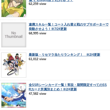
62,259 view
連携スキル一覧！コート入れ替え戦のサブサポーターで
発動させよう！※7/24更新
68,995 view
最新版・リセマラ当たりランキング！ ※2/4更新
61,012 view
全SSRシーンカード一覧！常設・期間限定すべてのSS
Rカード所属別まとめ！※2/4更新
47,582 view