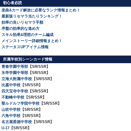
初心者必読
楽曲&カード解放に必要なランク情報まとめ！
最新版リセマラ当たりランキング！
効率の良いリセマラ手順
序盤の効率的な進め方
スキル効果&理想のチーム編成
メインストーリー詳細情報まとめ！
ステータスUPアイテム情報
所属学校別シーンカード情報
青春学園中等部
【SR/SSR】
氷帝学園中等部
【SR/SSR】
立海大附属中学校
【SR/SSR】
比嘉中学校
【SR/SSR】
四天宝寺中学校
【SR/SSR】
不動峰中学校
【SR/SSR】
聖ルドルフ学院中学校
【SR/SSR】
山吹中学校
【SR/SSR】
六角中学校
【SR/SSR】
名古屋星徳中学校
【SR/SSR】
U-17
【SR/SSR】