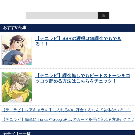
おすすめ記事
【テニラビ】SSRの獲得は無課金でもでき
る！！
【テニラビ】課金無しでもビートストーンをコ
ツコツ貯める方法はこちらをチェック！
【テニラビ】レアキャラを手に入れるのに課金するなんて勿体ないぞ！！
【テニラビ】簡単にiTunesやGooglePlayのカードを手に入れる方法がここ
カテゴリー一覧