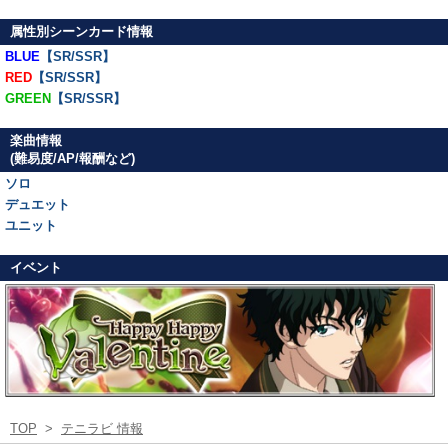
属性別シーンカード情報
BLUE
【SR/SSR】
RED
【SR/SSR】
GREEN
【SR/SSR】
楽曲情報
(難易度/AP/報酬など)
ソロ
デュエット
ユニット
イベント
TOP
>
テニラビ 情報