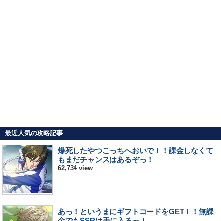
最近人気の攻略記事
爆死したやつこっちへおいで！！課金しなくて
もまだチャンスはあるぞっ！
62,734 view
あっ！というまにギフトコードをGET！！無課
金でもSSRは手に入るっ！