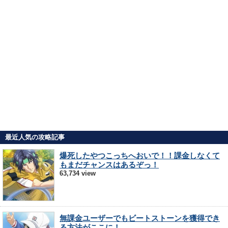
最近人気の攻略記事
爆死したやつこっちへおいで！！課金しなくて
もまだチャンスはあるぞっ！
63,734 view
無課金ユーザーでもビートストーンを獲得でき
る方法がここに！