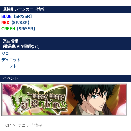
属性別シーンカード情報
BLUE
【SR/SSR】
RED
【SR/SSR】
GREEN
【SR/SSR】
楽曲情報
(難易度/AP/報酬など)
ソロ
デュエット
ユニット
イベント
TOP
>
テニラビ 情報