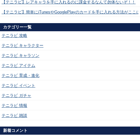
【テニラビ】レアキャラを手に入れるのに課金するなんて勿体ないぞ！！
【テニラビ】簡単にiTunesやGooglePlayのカードを手に入れる方法がここ
カテゴリー一覧
テニラビ 攻略
テニラビ キャラクター
テニラビ キャラソン
テニラビ アイテム
テニラビ 育成・進化
テニラビ イベント
テニラビ ガチャ
テニラビ 情報
テニラビ 雑談
新着コメント