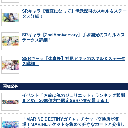
SRキャラ【素直になって】伊武深司のスキル＆ステー
タス詳細！
SRキャラ【2nd Anniversary】手塚国光のスキル＆ス
テータス詳細！
SSRキャラ【体育祭】神尾アキラのスキル＆ステータ
ス詳細！
関連記事
イベント「お前は俺のジュリエット」ランキング報酬
まとめ！3000位内で限定SSR小春が貰える！
「MARINE DESTINYガチャ」チケット交換所が登
場！MARINEチケットを集めて好きなカードと交換し