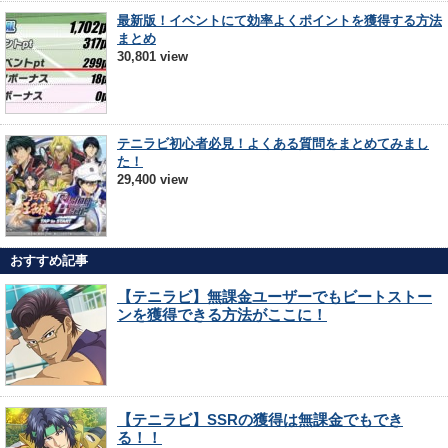
最新版！イベントにて効率よくポイントを獲得する方法
まとめ
30,801 view
テニラビ初心者必見！よくある質問をまとめてみまし
た！
29,400 view
おすすめ記事
【テニラビ】無課金ユーザーでもビートストー
ンを獲得できる方法がここに！
【テニラビ】SSRの獲得は無課金でもでき
る！！