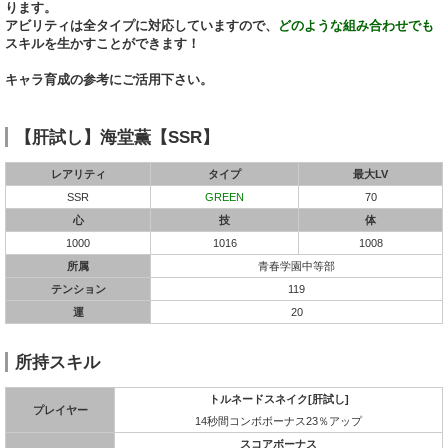
ります。
アビリティは全タイプに対応していますので、
どのような組み合わせでも
スキルを生かすことができます！
キャラ育成の参考にご活用下さい。
【肝試し】海堂薫【SSR】
レアリティ
タイプ
最大LV
SSR
GREEN
70
心
技
体
1000
1016
1008
所属
青春学園中等部
テンション
119
運
20
所持スキル
トルネードスネイク[肝試し]
プレイヤー
14秒間コンボボーナス23％アップ
スコアボーナス