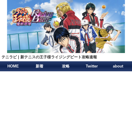
テニラビ | 新テニスの王子様ライジングビート攻略速報
HOME
新着
攻略
Twitter
about