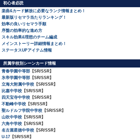
初心者必読
楽曲&カード解放に必要なランク情報まとめ！
最新版リセマラ当たりランキング！
効率の良いリセマラ手順
序盤の効率的な進め方
スキル効果&理想のチーム編成
メインストーリー詳細情報まとめ！
ステータスUPアイテム情報
所属学校別シーンカード情報
青春学園中等部
【SR/SSR】
氷帝学園中等部
【SR/SSR】
立海大附属中学校
【SR/SSR】
比嘉中学校
【SR/SSR】
四天宝寺中学校
【SR/SSR】
不動峰中学校
【SR/SSR】
聖ルドルフ学院中学校
【SR/SSR】
山吹中学校
【SR/SSR】
六角中学校
【SR/SSR】
名古屋星徳中学校
【SR/SSR】
U-17
【SR/SSR】