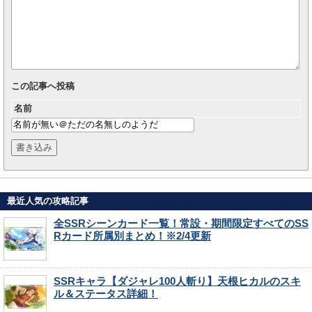
この記事へ投稿
名前
最近人気の攻略記事
全SSRシーンカード一覧！常設・期間限定すべてのSS
Rカード所属別まとめ！※2/4更新
SSRキャラ【ダジャレ100人斬り】天根ヒカルのスキ
ル＆ステータス詳細！