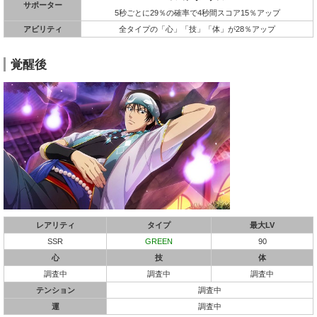
サポーター
5秒ごとに29％の確率で4秒間スコア15％アップ
アビリティ
全タイプの「心」「技」「体」が28％アップ
覚醒後
レアリティ
タイプ
最大LV
SSR
GREEN
90
心
技
体
調査中
調査中
調査中
テンション
調査中
運
調査中