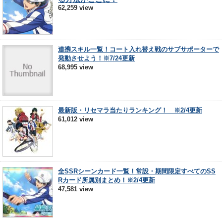
62,259 view
連携スキル一覧！コート入れ替え戦のサブサポーターで
発動させよう！※7/24更新
68,995 view
最新版・リセマラ当たりランキング！ ※2/4更新
61,012 view
全SSRシーンカード一覧！常設・期間限定すべてのSS
Rカード所属別まとめ！※2/4更新
47,581 view