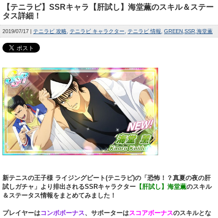
【テニラビ】SSRキャラ【肝試し】海堂薫のスキル＆ステー
タス詳細！
2019/07/17
テニラビ 攻略
テニラビ キャラクター
テニラビ 情報
GREEN
SSR
海堂薫
新テニスの王子様 ライジングビート(テニラビ)の「恐怖！？真夏の夜の肝
試しガチャ」より排出されるSSRキャラクター
【肝試し】海堂薫
のスキル
＆ステータス情報をまとめてみました！
プレイヤーは
コンボボーナス
、サポーターは
スコアボーナス
のスキルとな