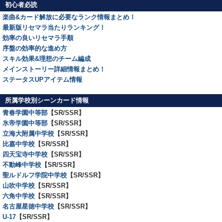
初心者必読
楽曲&カード解放に必要なランク情報まとめ！
最新版リセマラ当たりランキング！
効率の良いリセマラ手順
序盤の効率的な進め方
スキル効果&理想のチーム編成
メインストーリー詳細情報まとめ！
ステータスUPアイテム情報
所属学校別シーンカード情報
青春学園中等部
【SR/SSR】
氷帝学園中等部
【SR/SSR】
立海大附属中学校
【SR/SSR】
比嘉中学校
【SR/SSR】
四天宝寺中学校
【SR/SSR】
不動峰中学校
【SR/SSR】
聖ルドルフ学院中学校
【SR/SSR】
山吹中学校
【SR/SSR】
六角中学校
【SR/SSR】
名古屋星徳中学校
【SR/SSR】
U-17
【SR/SSR】