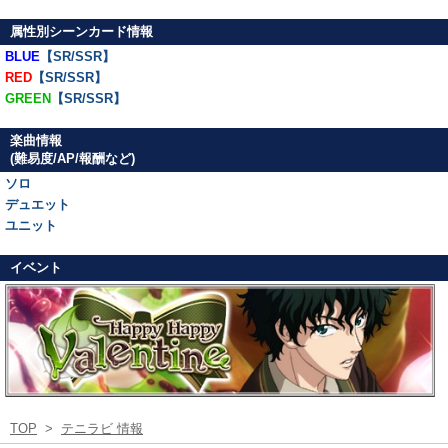
属性別シーンカード情報
BLUE
【SR/SSR】
RED
【SR/SSR】
GREEN
【SR/SSR】
楽曲情報
(難易度/AP/報酬など)
ソロ
デュエット
ユニット
イベント
TOP
>
テニラビ 情報