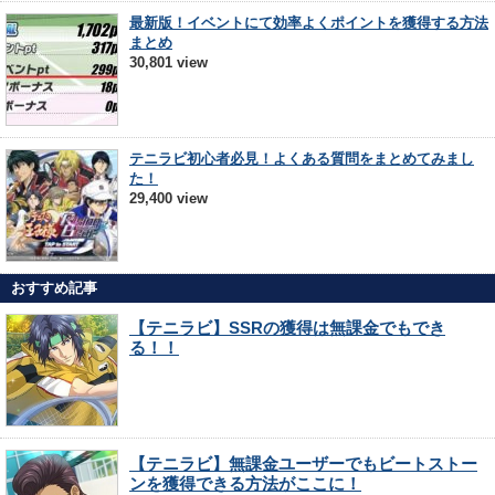
最新版！イベントにて効率よくポイントを獲得する方法
まとめ
30,801 view
テニラビ初心者必見！よくある質問をまとめてみまし
た！
29,400 view
おすすめ記事
【テニラビ】SSRの獲得は無課金でもでき
る！！
【テニラビ】無課金ユーザーでもビートストー
ンを獲得できる方法がここに！