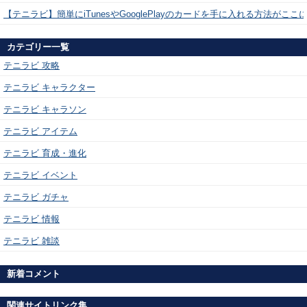
【テニラビ】簡単にiTunesやGooglePlayのカードを手に入れる方法がここ
カテゴリー一覧
テニラビ 攻略
テニラビ キャラクター
テニラビ キャラソン
テニラビ アイテム
テニラビ 育成・進化
テニラビ イベント
テニラビ ガチャ
テニラビ 情報
テニラビ 雑談
新着コメント
関連サイトリンク集