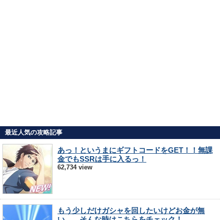
最近人気の攻略記事
あっ！というまにギフトコードをGET！！無課
金でもSSRは手に入るっ！
62,734 view
もう少しだけガシャを回したいけどお金が無
い…。そんな時はこちらをチェック！