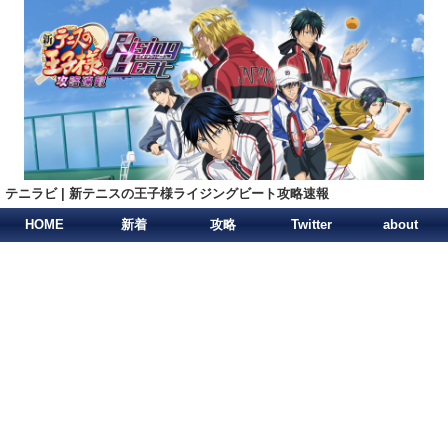
テニラビ | 新テニスの王子様ライジングビート攻略速報
HOME
新着
攻略
Twitter
about