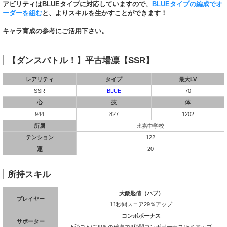
アビリティはBLUEタイプに対応していますので、
BLUEタイプの編成でオ
ーダーを組む
と、よりスキルを生かすことができます！
キャラ育成の参考にご活用下さい。
【ダンスバトル！】平古場凛【SSR】
レアリティ
タイプ
最大LV
SSR
BLUE
70
心
技
体
944
827
1202
所属
比嘉中学校
テンション
122
運
20
所持スキル
大飯匙倩（ハブ）
プレイヤー
11秒間スコア29％アップ
コンボボーナス
サポーター
5秒ごとに29％の確率で4秒間コンボボーナス15％アップ