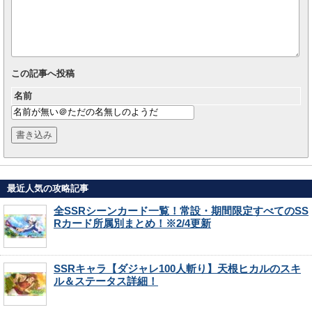
この記事へ投稿
名前
最近人気の攻略記事
全SSRシーンカード一覧！常設・期間限定すべてのSS
Rカード所属別まとめ！※2/4更新
SSRキャラ【ダジャレ100人斬り】天根ヒカルのスキ
ル＆ステータス詳細！