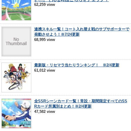
62,259 view
連携スキル一覧！コート入れ替え戦のサブサポーターで
発動させよう！※7/24更新
68,995 view
最新版・リセマラ当たりランキング！ ※2/4更新
61,012 view
全SSRシーンカード一覧！常設・期間限定すべてのSS
Rカード所属別まとめ！※2/4更新
47,582 view