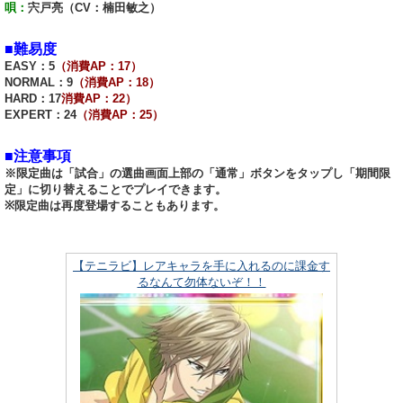
唄：
宍戸亮（CV：楠田敏之）
■難易度
EASY：5
（消費AP：17）
NORMAL：9
（消費AP：18）
HARD：17
消費AP：22）
EXPERT：24
（消費AP：25）
■注意事項
※限定曲は「試合」の選曲画面上部の「通常」ボタンをタップし「期間限
定」に切り替えることでプレイできます。
※限定曲は再度登場することもあります。
【テニラビ】レアキャラを手に入れるのに課金す
るなんて勿体ないぞ！！