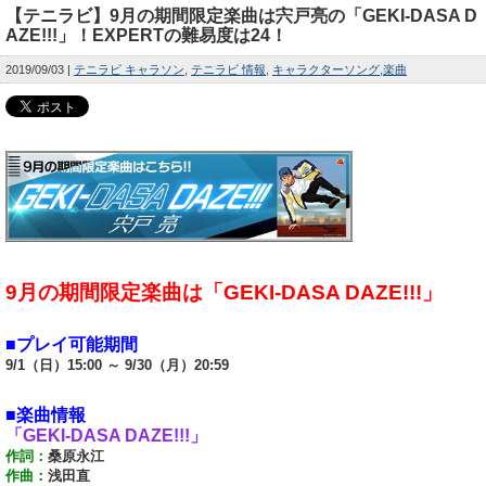
【テニラビ】9月の期間限定楽曲は宍戸亮の「GEKI-DASA D
AZE!!!」！EXPERTの難易度は24！
2019/09/03
テニラビ キャラソン
テニラビ 情報
キャラクターソング
楽曲
9月の期間限定楽曲は「GEKI-DASA DAZE!!!」
■プレイ可能期間
9/1（日）15:00 ～ 9/30（月）20:59
■楽曲情報
「GEKI-DASA DAZE!!!」
作詞：
桑原永江
作曲：
浅田直