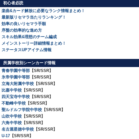
初心者必読
楽曲&カード解放に必要なランク情報まとめ！
最新版リセマラ当たりランキング！
効率の良いリセマラ手順
序盤の効率的な進め方
スキル効果&理想のチーム編成
メインストーリー詳細情報まとめ！
ステータスUPアイテム情報
所属学校別シーンカード情報
青春学園中等部
【SR/SSR】
氷帝学園中等部
【SR/SSR】
立海大附属中学校
【SR/SSR】
比嘉中学校
【SR/SSR】
四天宝寺中学校
【SR/SSR】
不動峰中学校
【SR/SSR】
聖ルドルフ学院中学校
【SR/SSR】
山吹中学校
【SR/SSR】
六角中学校
【SR/SSR】
名古屋星徳中学校
【SR/SSR】
U-17
【SR/SSR】