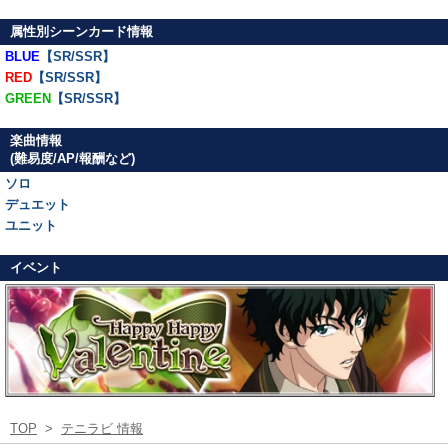
属性別シーンカード情報
BLUE
【SR/SSR】
RED
【SR/SSR】
GREEN
【SR/SSR】
楽曲情報
(難易度/AP/報酬など)
ソロ
デュエット
ユニット
イベント
TOP
>
テニラビ 情報