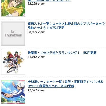
62,259 view
連携スキル一覧！コート入れ替え戦のサブサポーターで
発動させよう！※7/24更新
68,995 view
最新版・リセマラ当たりランキング！ ※2/4更新
61,012 view
全SSRシーンカード一覧！常設・期間限定すべてのSS
Rカード所属別まとめ！※2/4更新
47,577 view