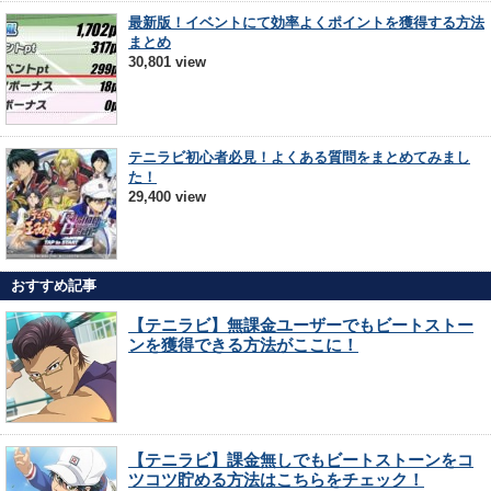
最新版！イベントにて効率よくポイントを獲得する方法
まとめ
30,801 view
テニラビ初心者必見！よくある質問をまとめてみまし
た！
29,400 view
おすすめ記事
【テニラビ】無課金ユーザーでもビートストー
ンを獲得できる方法がここに！
【テニラビ】課金無しでもビートストーンをコ
ツコツ貯める方法はこちらをチェック！