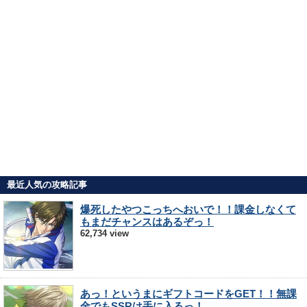
最近人気の攻略記事
爆死したやつこっちへおいで！！課金しなくて
もまだチャンスはあるぞっ！
62,734 view
あっ！というまにギフトコードをGET！！無課
金でもSSRは手に入るっ！