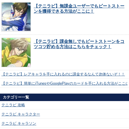
【テニラビ】無課金ユーザーでもビートストー
ンを獲得できる方法がここに！
【テニラビ】課金無しでもビートストーンをコ
ツコツ貯める方法はこちらをチェック！
【テニラビ】レアキャラを手に入れるのに課金するなんて勿体ないぞ！！
【テニラビ】簡単にiTunesやGooglePlayのカードを手に入れる方法がここ
カテゴリー一覧
テニラビ 攻略
テニラビ キャラクター
テニラビ キャラソン