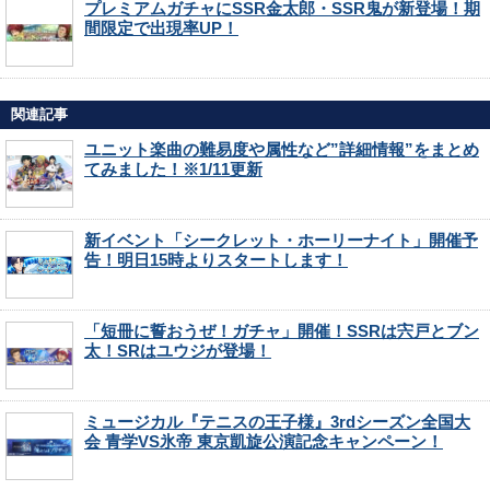
プレミアムガチャにSSR金太郎・SSR鬼が新登場！期
間限定で出現率UP！
関連記事
ユニット楽曲の難易度や属性など”詳細情報”をまとめ
てみました！※1/11更新
新イベント「シークレット・ホーリーナイト」開催予
告！明日15時よりスタートします！
「短冊に誓おうぜ！ガチャ」開催！SSRは宍戸とブン
太！SRはユウジが登場！
ミュージカル『テニスの王子様』3rdシーズン全国大
会 青学VS氷帝 東京凱旋公演記念キャンペーン！