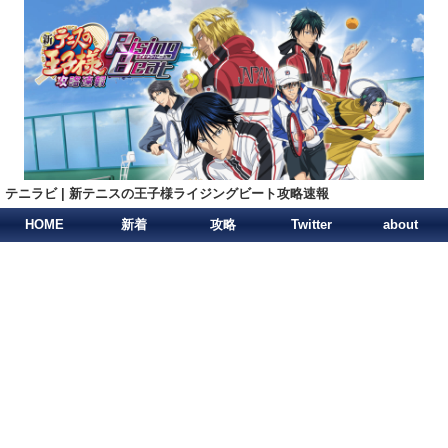
テニラビ | 新テニスの王子様ライジングビート攻略速報
HOME
新着
攻略
Twitter
about