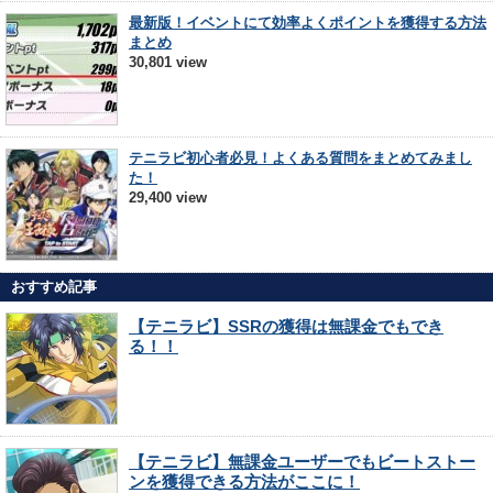
最新版！イベントにて効率よくポイントを獲得する方法
まとめ
30,801 view
テニラビ初心者必見！よくある質問をまとめてみまし
た！
29,400 view
おすすめ記事
【テニラビ】SSRの獲得は無課金でもでき
る！！
【テニラビ】無課金ユーザーでもビートストー
ンを獲得できる方法がここに！