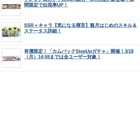
間限定で出現率UP！
SSR＋キャラ【気になる寝言】観月はじめのスキル＆
ステータス詳細！
有償限定！「カムバックStepUpガチャ」開催！3/18
（月）14:59までは全ユーザー対象！