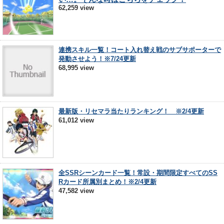
62,259 view
連携スキル一覧！コート入れ替え戦のサブサポーターで
発動させよう！※7/24更新
68,995 view
最新版・リセマラ当たりランキング！ ※2/4更新
61,012 view
全SSRシーンカード一覧！常設・期間限定すべてのSS
Rカード所属別まとめ！※2/4更新
47,582 view