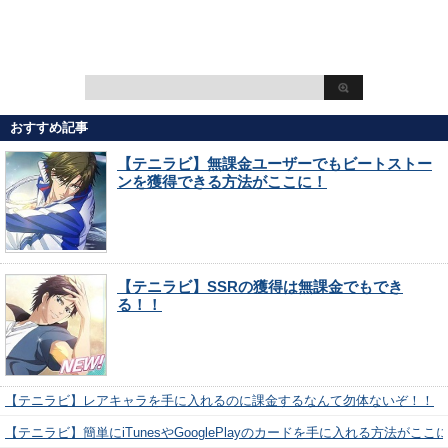
おすすめ記事
【テニラビ】無課金ユーザーでもビートストー
ンを獲得できる方法がここに！
【テニラビ】SSRの獲得は無課金でもでき
る！！
【テニラビ】レアキャラを手に入れるのに課金するなんて勿体ないぞ！！
【テニラビ】簡単にiTunesやGooglePlayのカードを手に入れる方法がここ