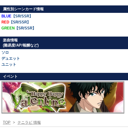
属性別シーンカード情報
BLUE
【SR/SSR】
RED
【SR/SSR】
GREEN
【SR/SSR】
楽曲情報
(難易度/AP/報酬など)
ソロ
デュエット
ユニット
イベント
TOP
>
テニラビ 情報