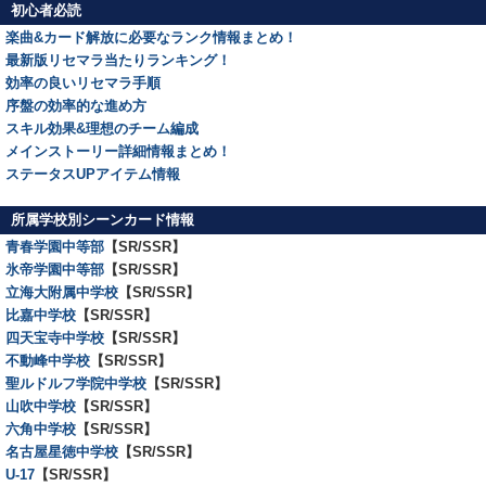
初心者必読
楽曲&カード解放に必要なランク情報まとめ！
最新版リセマラ当たりランキング！
効率の良いリセマラ手順
序盤の効率的な進め方
スキル効果&理想のチーム編成
メインストーリー詳細情報まとめ！
ステータスUPアイテム情報
所属学校別シーンカード情報
青春学園中等部
【SR/SSR】
氷帝学園中等部
【SR/SSR】
立海大附属中学校
【SR/SSR】
比嘉中学校
【SR/SSR】
四天宝寺中学校
【SR/SSR】
不動峰中学校
【SR/SSR】
聖ルドルフ学院中学校
【SR/SSR】
山吹中学校
【SR/SSR】
六角中学校
【SR/SSR】
名古屋星徳中学校
【SR/SSR】
U-17
【SR/SSR】