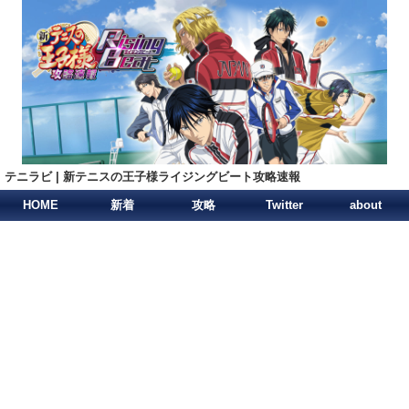
テニラビ | 新テニスの王子様ライジングビート攻略速報
HOME
新着
攻略
Twitter
about