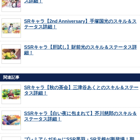
ス詳細！
SRキャラ【2nd Anniversary】手塚国光のスキル＆ス
テータス詳細！
SSRキャラ【肝試し】財前光のスキル＆ステータス詳
細！
関連記事
SRキャラ【秋の茶会】三津谷あくとのスキル＆ステー
タス詳細！
SSRキャラ【白い夜に包まれて】芥川慈郎のスキル＆
ステータス詳細！
プレミアムガチャにSSR黒羽・SR天根が新登場！期