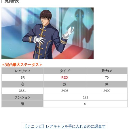
覚醒後
＜完凸最大ステータス＞
レアリティ
タイプ
最大LV
SR
RED
70
心
技
体
3631
2405
2400
テンション
121
運
40
【テニラビ】レアキャラを手に入れるのに課金す