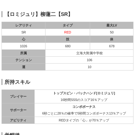
【ロミジュリ】柳蓮二【SR】
レアリティ
タイプ
最大LV
SR
RED
50
心
技
体
1026
680
678
所属
立海大附属中学校
テンション
106
運
10
所持スキル
トップスピン・バックハンド[ロミジュリ]
プレイヤー
16秒間SSSのスコア16％アップ
コンボボーナス
サポーター
6秒ごとに28％の確率で5秒間コンボボーナス13％アップ
アビリティ
REDタイプの「心」が70％アップ