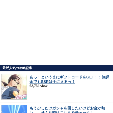
最近人気の攻略記事
あっ！というまにギフトコードをGET！！無課
金でもSSRは手に入るっ！
62,734 view
もう少しだけガシャを回したいけどお金が無
い…。そんな時はこちらをチェック！