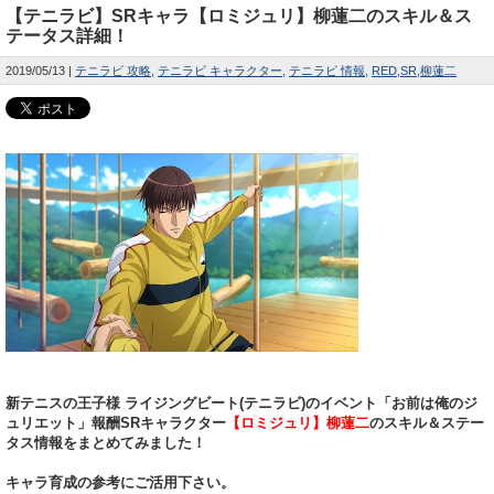
【テニラビ】SRキャラ【ロミジュリ】柳蓮二のスキル＆ス
テータス詳細！
2019/05/13
テニラビ 攻略
テニラビ キャラクター
テニラビ 情報
RED
SR
柳蓮二
新テニスの王子様 ライジングビート(テニラビ)のイベント「お前は俺のジ
ュリエット」報酬SRキャラクター
【ロミジュリ】柳蓮二
のスキル＆ステー
タス情報をまとめてみました！
キャラ育成の参考にご活用下さい。