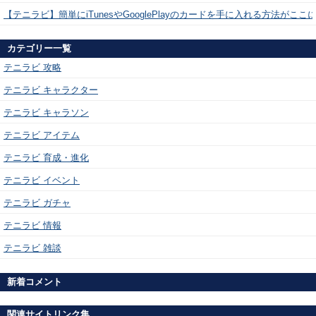
【テニラビ】簡単にiTunesやGooglePlayのカードを手に入れる方法がここ
カテゴリー一覧
テニラビ 攻略
テニラビ キャラクター
テニラビ キャラソン
テニラビ アイテム
テニラビ 育成・進化
テニラビ イベント
テニラビ ガチャ
テニラビ 情報
テニラビ 雑談
新着コメント
関連サイトリンク集