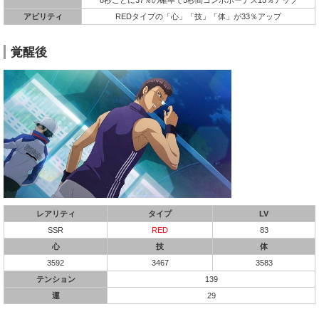
アビリティ
REDタイプの「心」「技」「体」が33％アップ
覚醒後
レアリティ
タイプ
LV
SSR
RED
83
心
技
体
3592
3467
3583
テンション
139
運
29