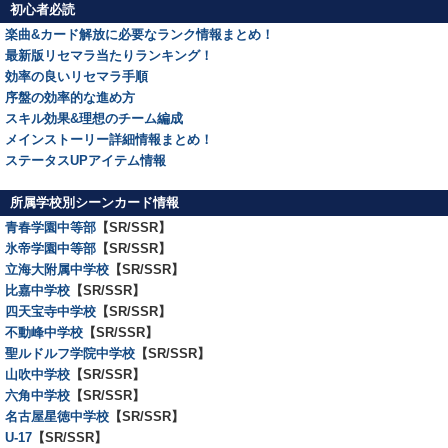
初心者必読
楽曲&カード解放に必要なランク情報まとめ！
最新版リセマラ当たりランキング！
効率の良いリセマラ手順
序盤の効率的な進め方
スキル効果&理想のチーム編成
メインストーリー詳細情報まとめ！
ステータスUPアイテム情報
所属学校別シーンカード情報
青春学園中等部
【SR/SSR】
氷帝学園中等部
【SR/SSR】
立海大附属中学校
【SR/SSR】
比嘉中学校
【SR/SSR】
四天宝寺中学校
【SR/SSR】
不動峰中学校
【SR/SSR】
聖ルドルフ学院中学校
【SR/SSR】
山吹中学校
【SR/SSR】
六角中学校
【SR/SSR】
名古屋星徳中学校
【SR/SSR】
U-17
【SR/SSR】