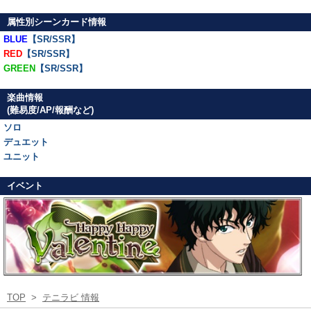
属性別シーンカード情報
BLUE
【SR/SSR】
RED
【SR/SSR】
GREEN
【SR/SSR】
楽曲情報
(難易度/AP/報酬など)
ソロ
デュエット
ユニット
イベント
TOP
>
テニラビ 情報