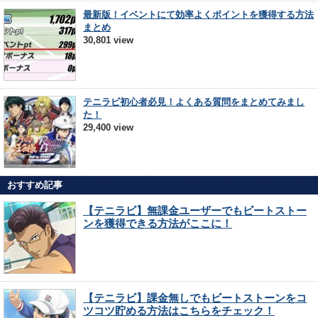
最新版！イベントにて効率よくポイントを獲得する方法
まとめ
30,801 view
テニラビ初心者必見！よくある質問をまとめてみまし
た！
29,400 view
おすすめ記事
【テニラビ】無課金ユーザーでもビートストー
ンを獲得できる方法がここに！
【テニラビ】課金無しでもビートストーンをコ
ツコツ貯める方法はこちらをチェック！