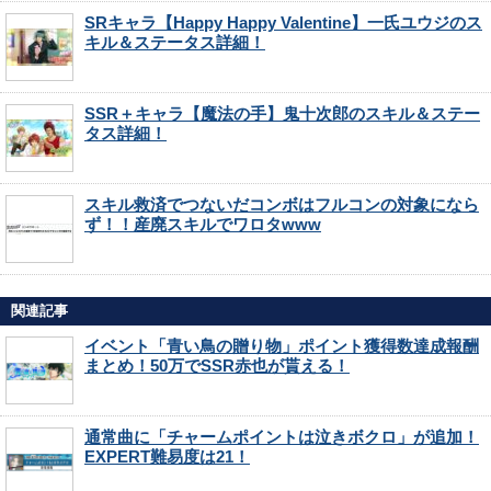
SRキャラ【Happy Happy Valentine】一氏ユウジのス
キル＆ステータス詳細！
SSR＋キャラ【魔法の手】鬼十次郎のスキル＆ステー
タス詳細！
スキル救済でつないだコンボはフルコンの対象になら
ず！！産廃スキルでワロタwww
関連記事
イベント「青い鳥の贈り物」ポイント獲得数達成報酬
まとめ！50万でSSR赤也が貰える！
通常曲に「チャームポイントは泣きボクロ」が追加！
EXPERT難易度は21！