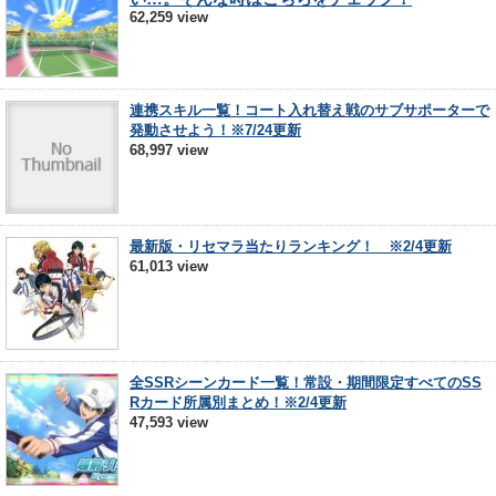
62,259 view
連携スキル一覧！コート入れ替え戦のサブサポーターで
発動させよう！※7/24更新
68,997 view
最新版・リセマラ当たりランキング！ ※2/4更新
61,013 view
全SSRシーンカード一覧！常設・期間限定すべてのSS
Rカード所属別まとめ！※2/4更新
47,593 view