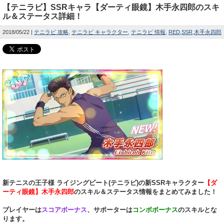
【テニラビ】SSRキャラ【ダーティ眼鏡】木手永四郎のスキ
ル＆ステータス詳細！
2018/05/22
テニラビ 攻略
テニラビ キャラクター
テニラビ 情報
RED
SSR
木手永四郎
新テニスの王子様 ライジングビート(テニラビ)の新SSRキャラクター
【ダ
ーティ眼鏡】木手永四郎
のスキル＆ステータス情報をまとめてみました！
プレイヤーは
スコアボーナス
、サポーターは
コンボボーナス
のスキルとな
ります。