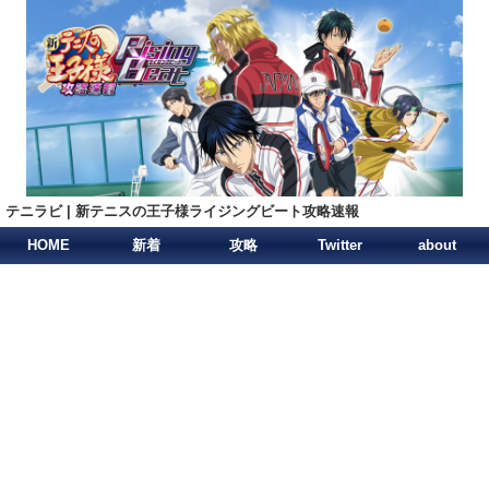
テニラビ | 新テニスの王子様ライジングビート攻略速報
HOME
新着
攻略
Twitter
about