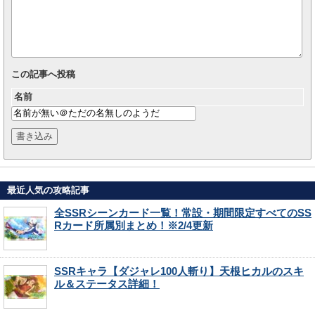
この記事へ投稿
名前
最近人気の攻略記事
全SSRシーンカード一覧！常設・期間限定すべてのSS
Rカード所属別まとめ！※2/4更新
SSRキャラ【ダジャレ100人斬り】天根ヒカルのスキ
ル＆ステータス詳細！