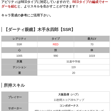
アビリティはREDタイプに対応していますので、
REDタイプの編成でオー
ダーを組む
と、よりスキルを生かすことができます！
キャラ育成の参考にご活用下さい。
【ダーティ眼鏡】木手永四郎【SSR】
レアリティ
タイプ
最大LV
SSR
RED
70
心
技
体
1005
990
1019
所属
比嘉中学校
テンション
119
運
20
所持スキル
大飯匙倩（ハブ）
プレイヤー
11秒間スコア29％アップ
コンボボーナス
サポーター
8秒ごとに37％の確率で5秒間コンボボーナス15％アップ