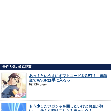
最近人気の攻略記事
あっ！というまにギフトコードをGET！！無課
金でもSSRは手に入るっ！
62,734 view
もう少しだけガシャを回したいけどお金が無
い…。そんな時はこちらをチェック！