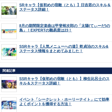
SRキャラ【仮初めの宿敵（とも）】日吉若のスキル＆
ステータス詳細！
8月の期間限定楽曲は甲斐裕次郎の「太陽(てぃーだ)の
島」！EXPERTの難易度は23！
SSRキャラ【人気メニューへの道】乾貞治のスキル&
ステータス情報をまとめてみました！
関連記事
SSRキャラ【仮初めの宿敵（とも）】柳生比呂士のス
キル＆ステータス詳細！
イベント「シークレット・ホーリーナイト」にて効率
よくポイントを獲得する方法！