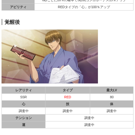
アビリティ
REDタイプの「心」が100％アップ
覚醒後
レアリティ
タイプ
最大LV
SSR
RED
80
心
技
体
調査中
調査中
調査中
テンション
調査中
運
調査中