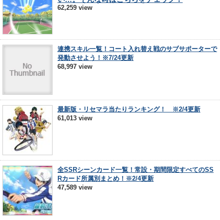
62,259 view
連携スキル一覧！コート入れ替え戦のサブサポーターで
発動させよう！※7/24更新
68,997 view
最新版・リセマラ当たりランキング！ ※2/4更新
61,013 view
全SSRシーンカード一覧！常設・期間限定すべてのSS
Rカード所属別まとめ！※2/4更新
47,589 view