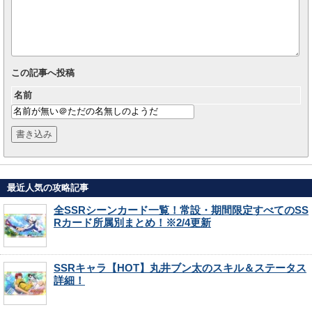
この記事へ投稿
名前
最近人気の攻略記事
全SSRシーンカード一覧！常設・期間限定すべてのSS
Rカード所属別まとめ！※2/4更新
SSRキャラ【HOT】丸井ブン太のスキル＆ステータス
詳細！