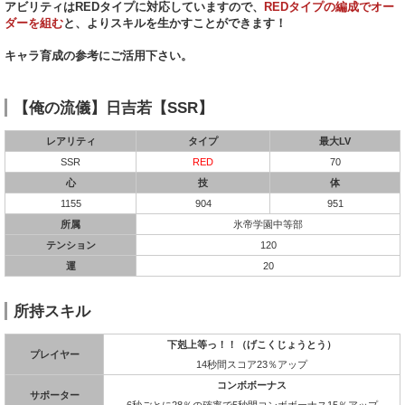
アビリティはREDタイプに対応していますので、
REDタイプの編成でオー
ダーを組む
と、よりスキルを生かすことができます！
キャラ育成の参考にご活用下さい。
【俺の流儀】日吉若【SSR】
レアリティ
タイプ
最大LV
SSR
RED
70
心
技
体
1155
904
951
所属
氷帝学園中等部
テンション
120
運
20
所持スキル
下剋上等っ！！（げこくじょうとう）
プレイヤー
14秒間スコア23％アップ
コンボボーナス
サポーター
6秒ごとに28％の確率で5秒間コンボボーナス15％アップ