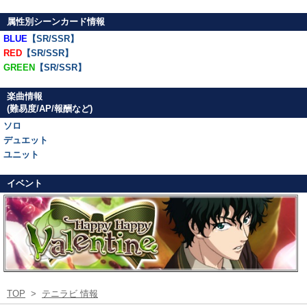
属性別シーンカード情報
BLUE
【SR/SSR】
RED
【SR/SSR】
GREEN
【SR/SSR】
楽曲情報
(難易度/AP/報酬など)
ソロ
デュエット
ユニット
イベント
TOP
>
テニラビ 情報