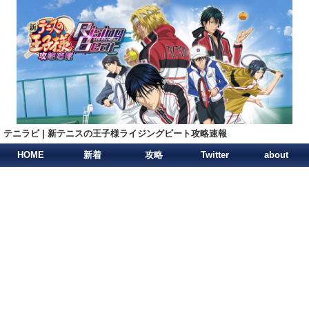
テニラビ | 新テニスの王子様ライジングビート攻略速報
HOME
新着
攻略
Twitter
about