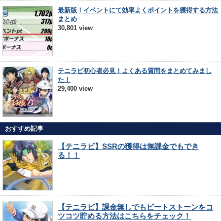
最新版！イベントにて効率よくポイントを獲得する方法
まとめ
30,801 view
テニラビ初心者必見！よくある質問をまとめてみまし
た！
29,400 view
おすすめ記事
【テニラビ】SSRの獲得は無課金でもでき
る！！
【テニラビ】課金無しでもビートストーンをコ
ツコツ貯める方法はこちらをチェック！