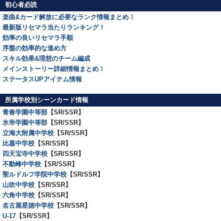
初心者必読
楽曲&カード解放に必要なランク情報まとめ！
最新版リセマラ当たりランキング！
効率の良いリセマラ手順
序盤の効率的な進め方
スキル効果&理想のチーム編成
メインストーリー詳細情報まとめ！
ステータスUPアイテム情報
所属学校別シーンカード情報
青春学園中等部
【SR/SSR】
氷帝学園中等部
【SR/SSR】
立海大附属中学校
【SR/SSR】
比嘉中学校
【SR/SSR】
四天宝寺中学校
【SR/SSR】
不動峰中学校
【SR/SSR】
聖ルドルフ学院中学校
【SR/SSR】
山吹中学校
【SR/SSR】
六角中学校
【SR/SSR】
名古屋星徳中学校
【SR/SSR】
U-17
【SR/SSR】