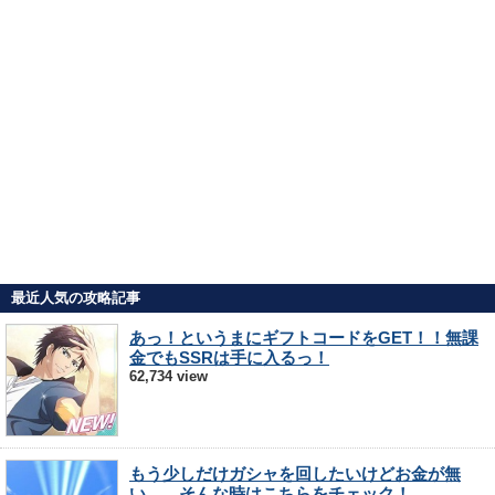
最近人気の攻略記事
あっ！というまにギフトコードをGET！！無課
金でもSSRは手に入るっ！
62,734 view
もう少しだけガシャを回したいけどお金が無
い…。そんな時はこちらをチェック！