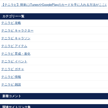
【テニラビ】簡単にiTunesやGooglePlayのカードを手に入れる方法がここ
カテゴリー一覧
テニラビ 攻略
テニラビ キャラクター
テニラビ キャラソン
テニラビ アイテム
テニラビ 育成・進化
テニラビ イベント
テニラビ ガチャ
テニラビ 情報
テニラビ 雑談
新着コメント
関連サイトリンク集