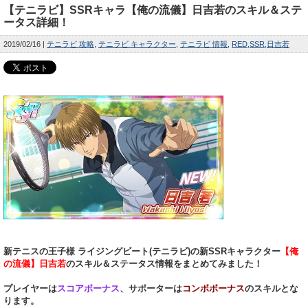
【テニラビ】SSRキャラ【俺の流儀】日吉若のスキル＆ステ
ータス詳細！
2019/02/16
テニラビ 攻略
テニラビ キャラクター
テニラビ 情報
RED
SSR
日吉若
新テニスの王子様 ライジングビート(テニラビ)の新SSRキャラクター
【俺
の流儀】日吉若
のスキル＆ステータス情報をまとめてみました！
プレイヤーは
スコアボーナス
、サポーターは
コンボボーナス
のスキルとな
ります。