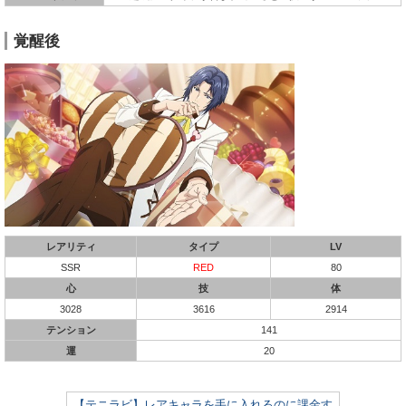
覚醒後
レアリティ
タイプ
LV
SSR
RED
80
心
技
体
3028
3616
2914
テンション
141
運
20
【テニラビ】レアキャラを手に入れるのに課金す