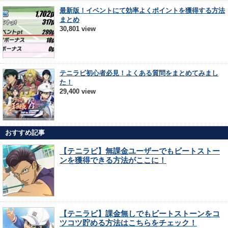
最新版！イベントにて効率よくポイントを獲得する方法
まとめ
30,801 view
テニラビ初心者必見！よくある質問をまとめてみまし
た！
29,400 view
おすすめ記事
【テニラビ】無課金ユーザーでもビートストー
ンを獲得できる方法がここに！
【テニラビ】課金無しでもビートストーンをコ
ツコツ貯める方法はこちらをチェック！