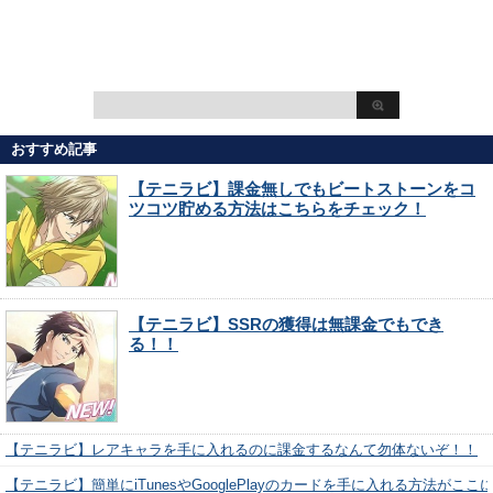
おすすめ記事
【テニラビ】課金無しでもビートストーンをコ
ツコツ貯める方法はこちらをチェック！
【テニラビ】SSRの獲得は無課金でもでき
る！！
【テニラビ】レアキャラを手に入れるのに課金するなんて勿体ないぞ！！
【テニラビ】簡単にiTunesやGooglePlayのカードを手に入れる方法がここ