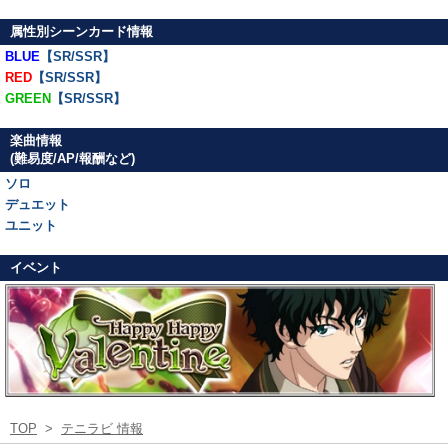
属性別シーンカード情報
BLUE
【SR/SSR】
RED
【SR/SSR】
GREEN
【SR/SSR】
楽曲情報
(難易度/AP/報酬など)
ソロ
デュエット
ユニット
イベント
TOP
>
テニラビ 情報