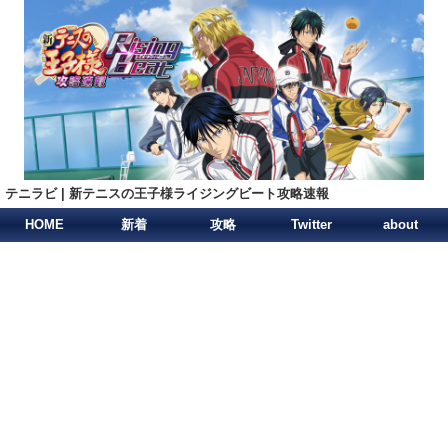
テニラビ | 新テニスの王子様ライジングビート攻略速報
HOME
新着
攻略
Twitter
about