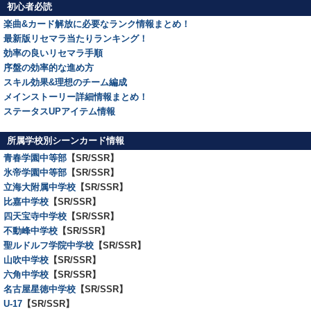
初心者必読
楽曲&カード解放に必要なランク情報まとめ！
最新版リセマラ当たりランキング！
効率の良いリセマラ手順
序盤の効率的な進め方
スキル効果&理想のチーム編成
メインストーリー詳細情報まとめ！
ステータスUPアイテム情報
所属学校別シーンカード情報
青春学園中等部
【SR/SSR】
氷帝学園中等部
【SR/SSR】
立海大附属中学校
【SR/SSR】
比嘉中学校
【SR/SSR】
四天宝寺中学校
【SR/SSR】
不動峰中学校
【SR/SSR】
聖ルドルフ学院中学校
【SR/SSR】
山吹中学校
【SR/SSR】
六角中学校
【SR/SSR】
名古屋星徳中学校
【SR/SSR】
U-17
【SR/SSR】