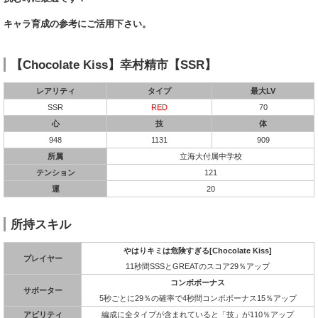
キャラ育成の参考にご活用下さい。
【Chocolate Kiss】幸村精市【SSR】
レアリティ
タイプ
最大LV
SSR
RED
70
心
技
体
948
1131
909
所属
立海大付属中学校
テンション
121
運
20
所持スキル
やはりキミは危険すぎる[Chocolate Kiss]
プレイヤー
11秒間SSSとGREATのスコア29％アップ
コンボボーナス
サポーター
5秒ごとに29％の確率で4秒間コンボボーナス15％アップ
アビリティ
編成に全タイプが含まれていると「技」が110％アップ