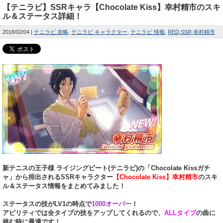
【テニラビ】SSRキャラ【Chocolate Kiss】幸村精市のスキ
ル＆ステータス詳細！
2018/02/04
テニラビ 攻略
テニラビ キャラクター
テニラビ 情報
RED
SSR
幸村精市
新テニスの王子様 ライジングビート(テニラビ)の「Chocolate Kissガチ
ャ」から排出されるSSRキャラクター
【Chocolate Kiss】幸村精市
のスキ
ル＆ステータス情報をまとめてみました！
ステータスの技がLV1の時点で
1000オーバー
！
アビリティでは全タイプの技をアップしてくれるので、
ALLタイプ
の曲に
挑む時に最適です！