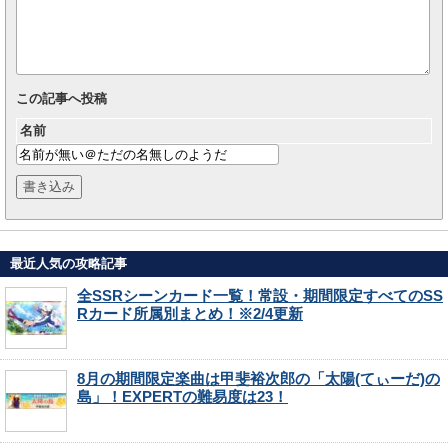
この記事へ投稿
名前
最近人気の攻略記事
全SSRシーンカード一覧！常設・期間限定すべてのSS
Rカード所属別まとめ！※2/4更新
8月の期間限定楽曲は甲斐裕次郎の「太陽(てぃーだ)の
島」！EXPERTの難易度は23！