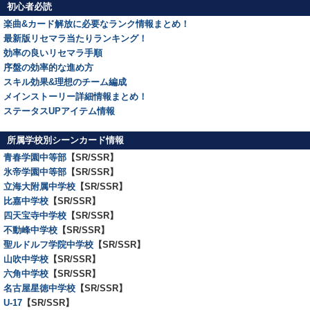
初心者必読
楽曲&カード解放に必要なランク情報まとめ！
最新版リセマラ当たりランキング！
効率の良いリセマラ手順
序盤の効率的な進め方
スキル効果&理想のチーム編成
メインストーリー詳細情報まとめ！
ステータスUPアイテム情報
所属学校別シーンカード情報
青春学園中等部
【SR/SSR】
氷帝学園中等部
【SR/SSR】
立海大附属中学校
【SR/SSR】
比嘉中学校
【SR/SSR】
四天宝寺中学校
【SR/SSR】
不動峰中学校
【SR/SSR】
聖ルドルフ学院中学校
【SR/SSR】
山吹中学校
【SR/SSR】
六角中学校
【SR/SSR】
名古屋星徳中学校
【SR/SSR】
U-17
【SR/SSR】