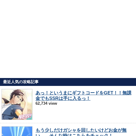
最近人気の攻略記事
あっ！というまにギフトコードをGET！！無課
金でもSSRは手に入るっ！
62,734 view
もう少しだけガシャを回したいけどお金が無
い…。そんな時はこちらをチェック！