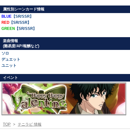
属性別シーンカード情報
BLUE
【SR/SSR】
RED
【SR/SSR】
GREEN
【SR/SSR】
楽曲情報
(難易度/AP/報酬など)
ソロ
デュエット
ユニット
イベント
TOP
>
テニラビ 情報