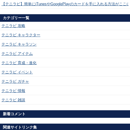
【テニラビ】簡単にiTunesやGooglePlayのカードを手に入れる方法がここ
カテゴリー一覧
テニラビ 攻略
テニラビ キャラクター
テニラビ キャラソン
テニラビ アイテム
テニラビ 育成・進化
テニラビ イベント
テニラビ ガチャ
テニラビ 情報
テニラビ 雑談
新着コメント
関連サイトリンク集