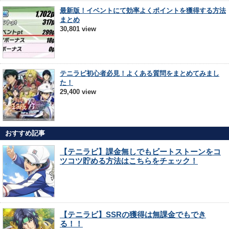
最新版！イベントにて効率よくポイントを獲得する方法
まとめ
30,801 view
テニラビ初心者必見！よくある質問をまとめてみまし
た！
29,400 view
おすすめ記事
【テニラビ】課金無しでもビートストーンをコ
ツコツ貯める方法はこちらをチェック！
【テニラビ】SSRの獲得は無課金でもでき
る！！