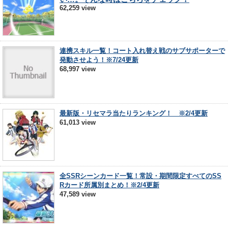
62,259 view
連携スキル一覧！コート入れ替え戦のサブサポーターで
発動させよう！※7/24更新
68,997 view
最新版・リセマラ当たりランキング！ ※2/4更新
61,013 view
全SSRシーンカード一覧！常設・期間限定すべてのSS
Rカード所属別まとめ！※2/4更新
47,589 view