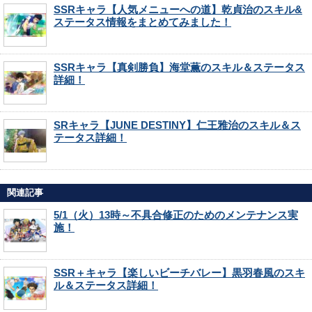
SSRキャラ【人気メニューへの道】乾貞治のスキル&
ステータス情報をまとめてみました！
SSRキャラ【真剣勝負】海堂薫のスキル＆ステータス
詳細！
SRキャラ【JUNE DESTINY】仁王雅治のスキル＆ス
テータス詳細！
関連記事
5/1（火）13時～不具合修正のためのメンテナンス実
施！
SSR＋キャラ【楽しいビーチバレー】黒羽春風のスキ
ル＆ステータス詳細！