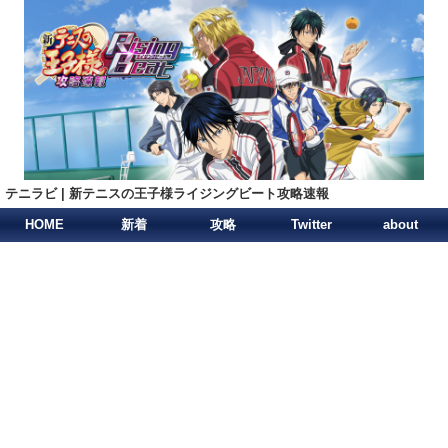
テニラビ | 新テニスの王子様ライジングビート攻略速報
HOME
新着
攻略
Twitter
about