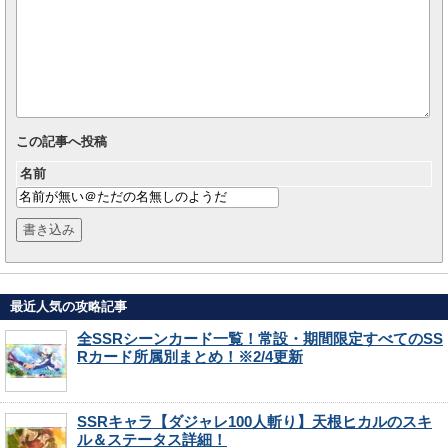
この記事へ投稿
名前
最近人気の攻略記事
全SSRシーンカード一覧！常設・期間限定すべてのSS
Rカード所属別まとめ！※2/4更新
SSRキャラ【ダジャレ100人斬り】天根ヒカルのスキ
ル＆ステータス詳細！