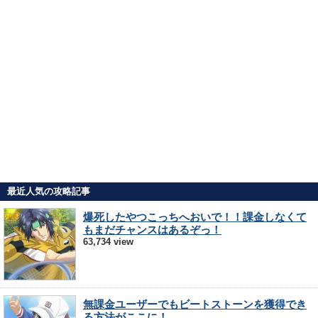
最近人気の攻略記事
爆死したやつこっちへおいで！！課金しなくて
もまだチャンスはあるぞっ！
63,734 view
無課金ユーザーでもビートストーンを獲得でき
る方法がここに！