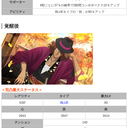
サポーター
8秒ごとに37％の確率で5秒間コンボボーナス15％アップ
アビリティ
BLUEタイプの「技」が85％アップ
覚醒後
＜完凸最大ステータス＞
レアリティ
タイプ
最大LV
SSR
BLUE
80
心
技
体
2663
3947
3414
テンション
140