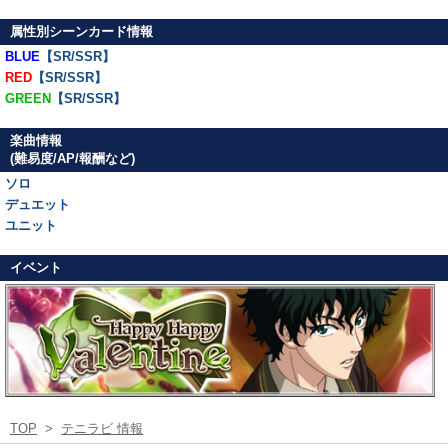
属性別シーンカード情報
BLUE
【SR/SSR】
RED
【SR/SSR】
GREEN
【SR/SSR】
楽曲情報
(難易度/AP/報酬など)
ソロ
デュエット
ユニット
イベント
TOP
>
テニラビ 情報