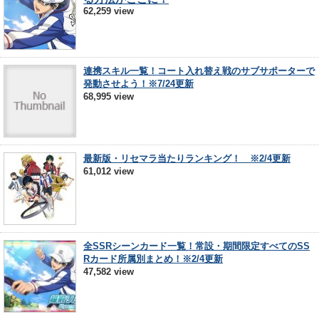
62,259 view
連携スキル一覧！コート入れ替え戦のサブサポーターで
発動させよう！※7/24更新
68,995 view
最新版・リセマラ当たりランキング！ ※2/4更新
61,012 view
全SSRシーンカード一覧！常設・期間限定すべてのSS
Rカード所属別まとめ！※2/4更新
47,582 view