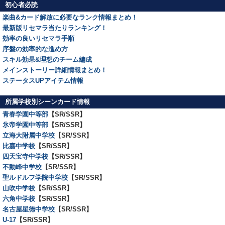
初心者必読
楽曲&カード解放に必要なランク情報まとめ！
最新版リセマラ当たりランキング！
効率の良いリセマラ手順
序盤の効率的な進め方
スキル効果&理想のチーム編成
メインストーリー詳細情報まとめ！
ステータスUPアイテム情報
所属学校別シーンカード情報
青春学園中等部
【SR/SSR】
氷帝学園中等部
【SR/SSR】
立海大附属中学校
【SR/SSR】
比嘉中学校
【SR/SSR】
四天宝寺中学校
【SR/SSR】
不動峰中学校
【SR/SSR】
聖ルドルフ学院中学校
【SR/SSR】
山吹中学校
【SR/SSR】
六角中学校
【SR/SSR】
名古屋星徳中学校
【SR/SSR】
U-17
【SR/SSR】