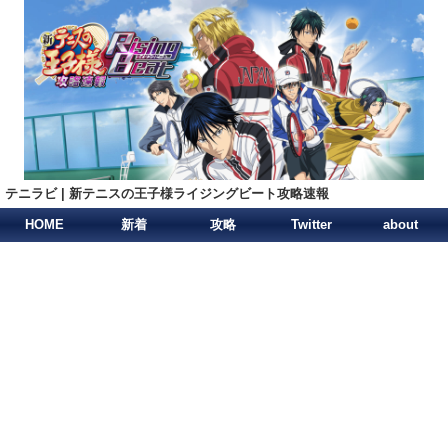
テニラビ | 新テニスの王子様ライジングビート攻略速報
HOME
新着
攻略
Twitter
about