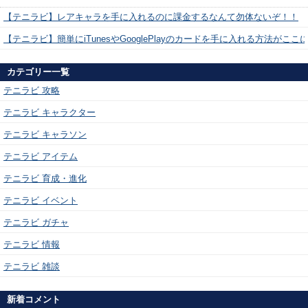
【テニラビ】レアキャラを手に入れるのに課金するなんて勿体ないぞ！！
【テニラビ】簡単にiTunesやGooglePlayのカードを手に入れる方法がここ
カテゴリー一覧
テニラビ 攻略
テニラビ キャラクター
テニラビ キャラソン
テニラビ アイテム
テニラビ 育成・進化
テニラビ イベント
テニラビ ガチャ
テニラビ 情報
テニラビ 雑談
新着コメント