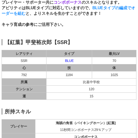
プレイヤー・サポーター共に
コンボボーナス
のスキルとなります。
アビリティはBLUEタイプに対応していますので、
BLUEタイプの編成でオ
ーダーを組む
と、よりスキルを生かすことができます！
キャラ育成の参考にご活用下さい。
【紅葉】甲斐裕次郎【SSR】
レアリティ
タイプ
最大LV
SSR
BLUE
70
心
技
体
792
1184
1025
所属
比嘉中学校
テンション
120
運
15
所持スキル
海賊の角笛（バイキングホーン）[紅葉]
プレイヤー
11秒間コンボボーナス29％アップ
コンボボーナス