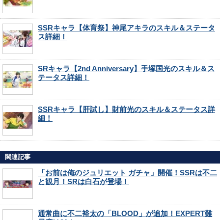
SSRキャラ【体育祭】神尾アキラのスキル＆ステータ
ス詳細！
SRキャラ【2nd Anniversary】手塚国光のスキル＆ス
テータス詳細！
SSRキャラ【肝試し】財前光のスキル＆ステータス詳
細！
関連記事
「お前は俺のジュリエット ガチャ」開催！SSRは不二
と観月！SRは白石が登場！
通常曲に不二裕太の「BLOOD」が追加！EXPERT難