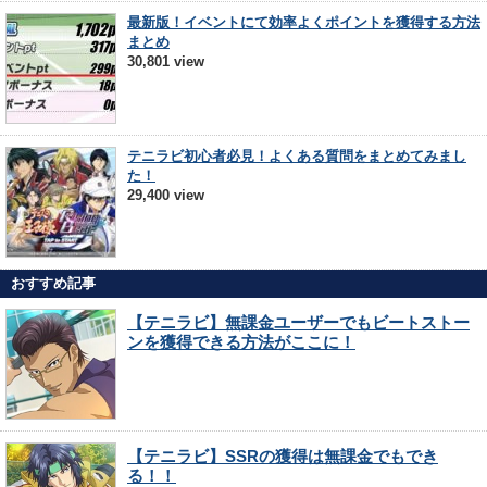
最新版！イベントにて効率よくポイントを獲得する方法
まとめ
30,801 view
テニラビ初心者必見！よくある質問をまとめてみまし
た！
29,400 view
おすすめ記事
【テニラビ】無課金ユーザーでもビートストー
ンを獲得できる方法がここに！
【テニラビ】SSRの獲得は無課金でもでき
る！！