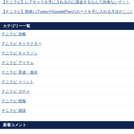
【テニラビ】レアキャラを手に入れるのに課金するなんて勿体ないぞ！！
【テニラビ】簡単にiTunesやGooglePlayのカードを手に入れる方法がここ
カテゴリー一覧
テニラビ 攻略
テニラビ キャラクター
テニラビ キャラソン
テニラビ アイテム
テニラビ 育成・進化
テニラビ イベント
テニラビ ガチャ
テニラビ 情報
テニラビ 雑談
新着コメント