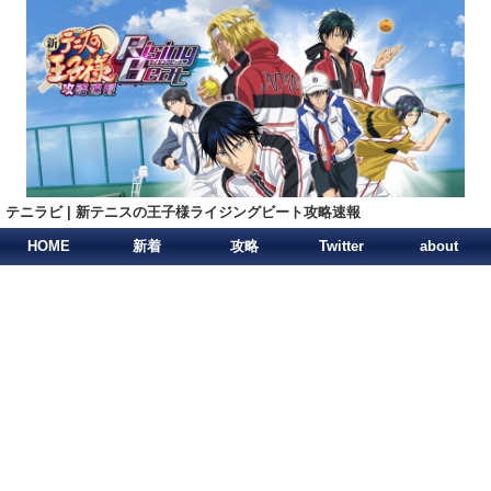
テニラビ | 新テニスの王子様ライジングビート攻略速報
HOME
新着
攻略
Twitter
about