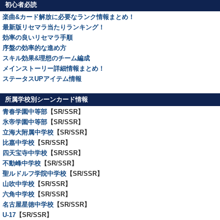
初心者必読
楽曲&カード解放に必要なランク情報まとめ！
最新版リセマラ当たりランキング！
効率の良いリセマラ手順
序盤の効率的な進め方
スキル効果&理想のチーム編成
メインストーリー詳細情報まとめ！
ステータスUPアイテム情報
所属学校別シーンカード情報
青春学園中等部
【SR/SSR】
氷帝学園中等部
【SR/SSR】
立海大附属中学校
【SR/SSR】
比嘉中学校
【SR/SSR】
四天宝寺中学校
【SR/SSR】
不動峰中学校
【SR/SSR】
聖ルドルフ学院中学校
【SR/SSR】
山吹中学校
【SR/SSR】
六角中学校
【SR/SSR】
名古屋星徳中学校
【SR/SSR】
U-17
【SR/SSR】