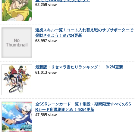
62,259 view
連携スキル一覧！コート入れ替え戦のサブサポーターで
発動させよう！※7/24更新
68,997 view
最新版・リセマラ当たりランキング！ ※2/4更新
61,013 view
全SSRシーンカード一覧！常設・期間限定すべてのSS
Rカード所属別まとめ！※2/4更新
47,585 view