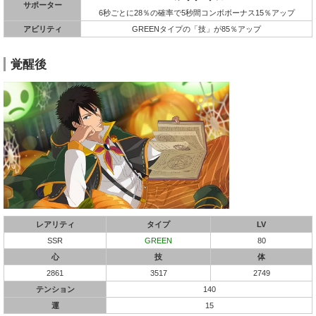
サポーター
6秒ごとに28％の確率で5秒間コンボボーナス15％アップ
アビリティ
GREENタイプの「技」が85％アップ
覚醒後
レアリティ
タイプ
LV
SSR
GREEN
80
心
技
体
2861
3517
2749
テンション
140
運
15