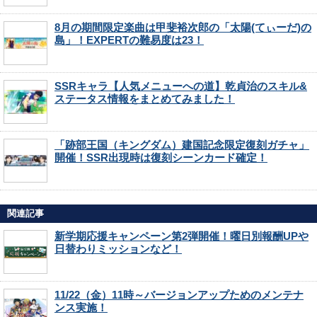
8月の期間限定楽曲は甲斐裕次郎の「太陽(てぃーだ)の
島」！EXPERTの難易度は23！
SSRキャラ【人気メニューへの道】乾貞治のスキル&
ステータス情報をまとめてみました！
「跡部王国（キングダム）建国記念限定復刻ガチャ」
開催！SSR出現時は復刻シーンカード確定！
関連記事
新学期応援キャンペーン第2弾開催！曜日別報酬UPや
日替わりミッションなど！
11/22（金）11時～バージョンアップためのメンテナ
ンス実施！