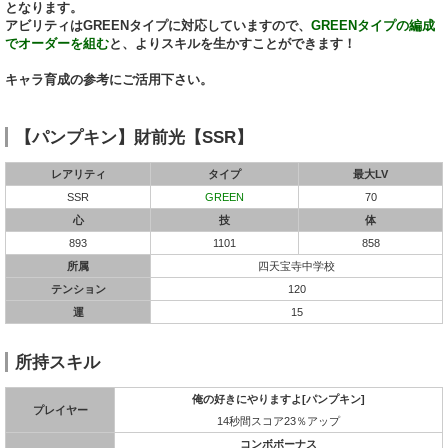
となります。
アビリティはGREENタイプに対応していますので、
GREENタイプの編成
でオーダーを組む
と、よりスキルを生かすことができます！
キャラ育成の参考にご活用下さい。
【パンプキン】財前光【SSR】
レアリティ
タイプ
最大LV
SSR
GREEN
70
心
技
体
893
1101
858
所属
四天宝寺中学校
テンション
120
運
15
所持スキル
俺の好きにやりますよ[パンプキン]
プレイヤー
14秒間スコア23％アップ
コンボボーナス