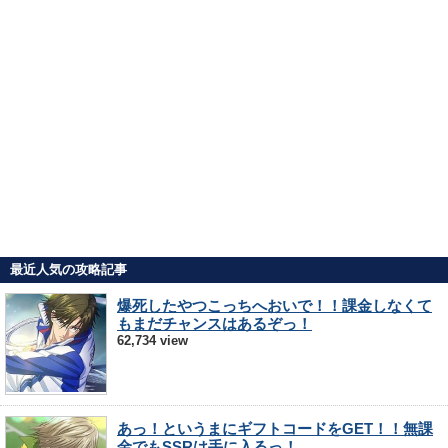
最近人気の攻略記事
爆死したやつこっちへおいで！！課金しなくて
もまだチャンスはあるぞっ！
62,734 view
あっ！というまにギフトコードをGET！！無課
金でもSSRは手に入るっ！