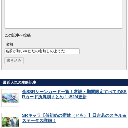
この記事へ投稿
名前
最近人気の攻略記事
全SSRシーンカード一覧！常設・期間限定すべてのSS
Rカード所属別まとめ！※2/4更新
SRキャラ【仮初めの宿敵（とも）】日吉若のスキル＆
ステータス詳細！