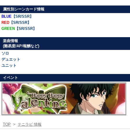
属性別シーンカード情報
BLUE
【SR/SSR】
RED
【SR/SSR】
GREEN
【SR/SSR】
楽曲情報
(難易度/AP/報酬など)
ソロ
デュエット
ユニット
イベント
TOP
>
テニラビ 情報