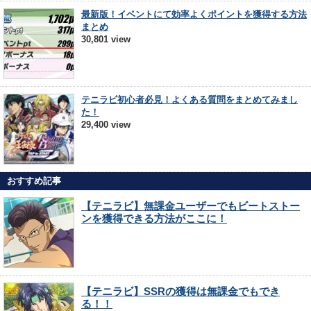
最新版！イベントにて効率よくポイントを獲得する方法
まとめ
30,801 view
テニラビ初心者必見！よくある質問をまとめてみまし
た！
29,400 view
おすすめ記事
【テニラビ】無課金ユーザーでもビートストー
ンを獲得できる方法がここに！
【テニラビ】SSRの獲得は無課金でもでき
る！！