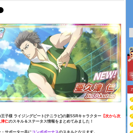
王子様 ライジングビート(テニラビ)の新SSRキャラクター
【次から次
久津仁
のスキル＆ステータス情報をまとめてみました！
ー・サポーター共に
コンボボーナス
のスキルとなります。