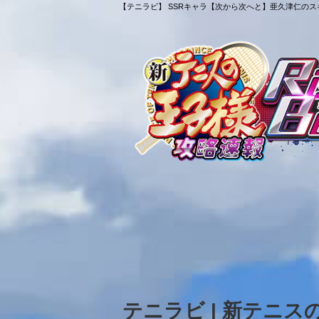
【テニラビ】 SSRキャラ【次から次へと】亜久津仁のスキ
テニラビ | 新テニ