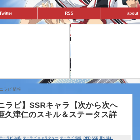
Twitter
RSS
about
ニラビ 情報
ニラビ】SSRキャラ【次から次へ
亜久津仁のスキル＆ステータス詳
テニラビ 攻略
テニラビ キャラクター
テニラビ 情報
RED
SSR
亜久津仁