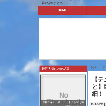
最新情報まとめ
HOME
TOP
>
テ
最近人気の攻略記事
【テ
と】
細！
連携スキル一覧！コート入れ替え戦
2019/10/21