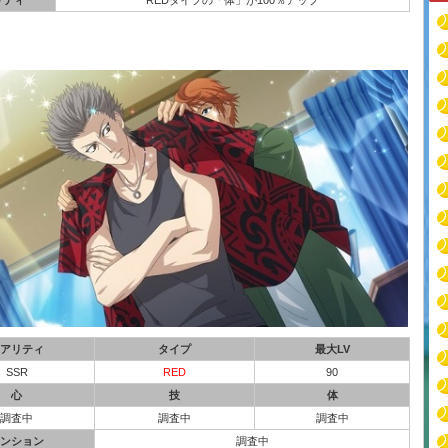
リティ
REDタイプの「体」が100％アップ
アリティ
タイプ
最大LV
SSR
RED
90
心
技
体
調査中
調査中
調査中
ンション
調査中