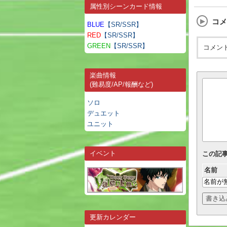
属性別シーンカード情報
コメ
BLUE
【SR/SSR】
RED
【SR/SSR】
GREEN
【SR/SSR】
コメン
楽曲情報
(難易度/AP/報酬など)
ソロ
デュエット
ユニット
イベント
この記
名前
更新カレンダー