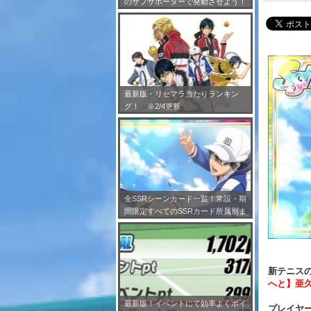
のサブサポーターで発動させよう！
※7/24更新
最新版・リセマラ当たりランキン
グ！ ※2/4更新
全SSRシーンカード一覧！常設・期
間限定すべてのSSRカード所属別ま
とめ！※2/4更新
新テニスの
へと】亜
最新版！イベントにて効率よくポイ
プレイヤ