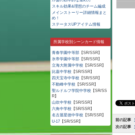
スキル効果&理想のチーム編成
メインストーリー詳細情報まと
め！
ステータスUPアイテム情報
所属学校別シーンカード情報
青春学園中等部
【SR/SSR】
氷帝学園中等部
【SR/SSR】
立海大附属中学校
【SR/SSR】
比嘉中学校
【SR/SSR】
四天宝寺中学校
【SR/SSR】
不動峰中学校
【SR/SSR】
聖ルドルフ学院中学校
【SR/SS
R】
山吹中学校
【SR/SSR】
六角中学校
【SR/SSR】
名古屋星徳中学校
【SR/SSR】
前の記事
U-17
【SR/SSR】
次の記事