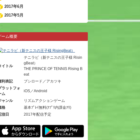
2017年6月
2017年5月
ゲーム概要
テニラビ（新テニスの王子様 Risin
gBeat）
タイトル
THE PRINCE OF TENNIS Rising B
eat
権利表記
ブシロード／アカツキ
プラットフォ
iOS／Android
ーム
ジャンル
リズムアクションゲーム
価格
基本ﾌﾟﾚｲ無料(ｱﾌﾟﾘ内課金ｱﾘ)
配信日
2017年配信予定