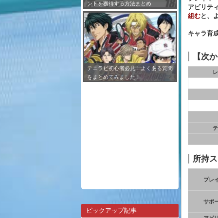
ントを獲得する方法まとめ
アビリテ
組む
と、
キャラ育
【次か
テニラビ初心者必見！よくある質問
レ
をまとめてみました！
テ
所持ス
プレ
サポ
ピックアップ記事