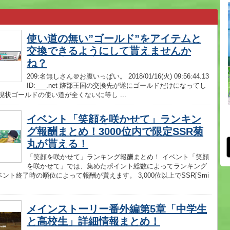
使い道の無い”ゴールド”をアイテムと
交換できるようにして貰えませんか
ね？
209:名無しさん＠お腹いっぱい。 2018/01/16(火) 09:56:44.13
ID:___.net 跡部王国の交換先が遂にゴールドだけになってし
現状ゴールドの使い道が全くないに等し ...
イベント「笑顔を咲かせて」ランキン
グ報酬まとめ！3000位内で限定SSR菊
丸が貰える！
「笑顔を咲かせて」ランキング報酬まとめ！ イベント「笑顔
を咲かせて」では、集めたポイント総数によってランキング
ント終了時の順位によって報酬が貰えます。 3,000位以上でSSR[Smi
メインストーリー番外編第5章「中学生
と高校生」詳細情報まとめ！