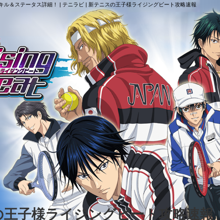
ル＆ステータス詳細！ | テニラビ | 新テニスの王子様ライジングビート攻略速報
スの王子様ライジングビート攻略速報