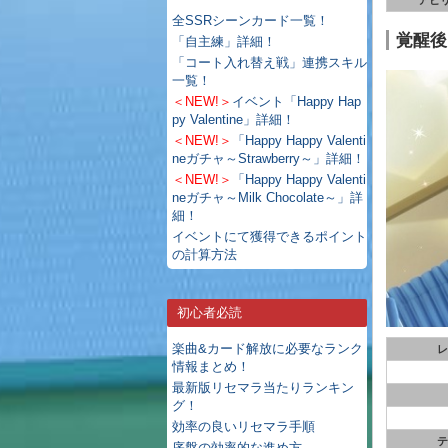
アビ
全SSRシーンカード一覧！
覚醒後
「自主練」詳細！
「コート入れ替え戦」連携スキル
一覧！
＜NEW!＞
イベント「Happy Hap
py Valentine」詳細！
＜NEW!＞
「Happy Happy Valenti
neガチャ～Strawberry～」詳細！
＜NEW!＞
「Happy Happy Valenti
neガチャ～Milk Chocolate～」詳
細！
イベントにて獲得できるポイント
の計算方法
初心者必読
楽曲&カード解放に必要なランク
レ
情報まとめ！
最新版リセマラ当たりランキン
グ！
効率の良いリセマラ手順
テ
序盤の効率的な進め方