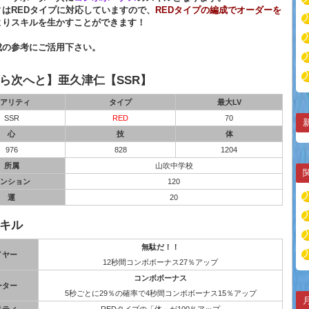
ィはREDタイプに対応していますので、
REDタイプの編成でオーダーを
よりスキルを生かすことができます！
成の参考にご活用下さい。
ら次へと】亜久津仁【SSR】
アリティ
タイプ
最大LV
SSR
RED
70
心
技
体
976
828
1204
所属
山吹中学校
ンション
120
運
20
キル
無駄だ！！
イヤー
12秒間コンボボーナス27％アップ
コンボボーナス
ーター
5秒ごとに29％の確率で4秒間コンボボーナス15％アップ