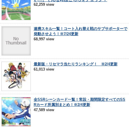
62,259 view
連携スキル一覧！コート入れ替え戦のサブサポーターで
発動させよう！※7/24更新
68,997 view
最新版・リセマラ当たりランキング！ ※2/4更新
61,013 view
全SSRシーンカード一覧！常設・期間限定すべてのSS
Rカード所属別まとめ！※2/4更新
47,589 view