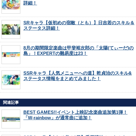
詳細！
SRキャラ【仮初めの宿敵（とも）】日吉若のスキル＆
ステータス詳細！
8月の期間限定楽曲は甲斐裕次郎の「太陽(てぃーだ)の
島」！EXPERTの難易度は23！
SSRキャラ【人気メニューへの道】乾貞治のスキル&
ステータス情報をまとめてみました！
関連記事
BEST GAMES!!イベント上映記念楽曲追加第1弾！
「W-rainbow」が通常曲に追加！