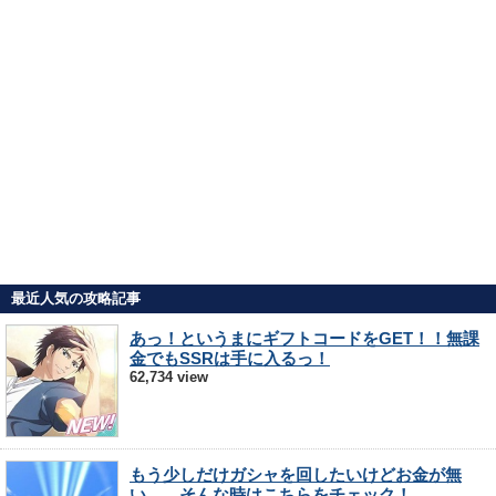
最近人気の攻略記事
あっ！というまにギフトコードをGET！！無課
金でもSSRは手に入るっ！
62,734 view
もう少しだけガシャを回したいけどお金が無
い…。そんな時はこちらをチェック！