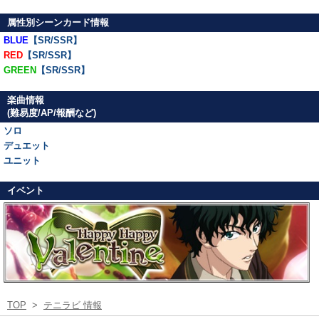
属性別シーンカード情報
BLUE
【SR/SSR】
RED
【SR/SSR】
GREEN
【SR/SSR】
楽曲情報
(難易度/AP/報酬など)
ソロ
デュエット
ユニット
イベント
TOP
>
テニラビ 情報