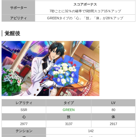
スコアボーナス
サポーター
7秒ごとに32％の確率で5秒間スコア15％アップ
アビリティ
GREENタイプの「心」「技」「体」が28％アップ
覚醒後
レアリティ
タイプ
LV
SSR
GREEN
80
心
技
体
2977
3137
2917
テンション
142