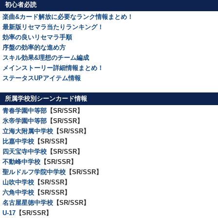
初心者必読
楽曲&カード解放に必要なランク情報まとめ！
最新版リセマラ当たりランキング！
効率の良いリセマラ手順
序盤の効率的な進め方
スキル効果&理想のチーム編成
メインストーリー詳細情報まとめ！
ステータスUPアイテム情報
所属学校別シーンカード情報
青春学園中等部
【SR/SSR】
氷帝学園中等部
【SR/SSR】
立海大附属中学校
【SR/SSR】
比嘉中学校
【SR/SSR】
四天宝寺中学校
【SR/SSR】
不動峰中学校
【SR/SSR】
聖ルドルフ学院中学校
【SR/SSR】
山吹中学校
【SR/SSR】
六角中学校
【SR/SSR】
名古屋星徳中学校
【SR/SSR】
U-17
【SR/SSR】