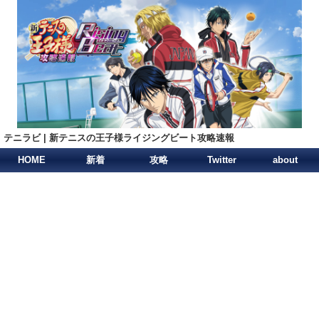
テニラビ | 新テニスの王子様ライジングビート攻略速報
HOME
新着
攻略
Twitter
about