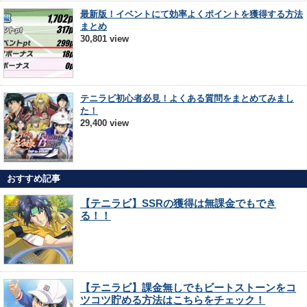
最新版！イベントにて効率よくポイントを獲得する方法
まとめ
30,801 view
テニラビ初心者必見！よくある質問をまとめてみまし
た！
29,400 view
おすすめ記事
【テニラビ】SSRの獲得は無課金でもでき
る！！
【テニラビ】課金無しでもビートストーンをコ
ツコツ貯める方法はこちらをチェック！