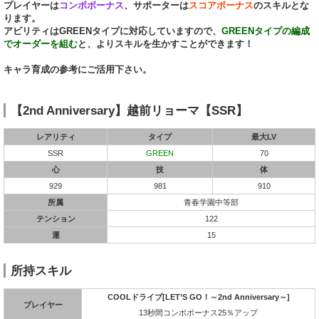
プレイヤーは
コンボボーナス
、サポーターは
スコアボーナス
のスキルとな
ります。
アビリティはGREENタイプに対応していますので、
GREENタイプの編成
でオーダーを組む
と、よりスキルを生かすことができます！
キャラ育成の参考にご活用下さい。
【2nd Anniversary】越前リョーマ【SSR】
レアリティ
タイプ
最大LV
SSR
GREEN
70
心
技
体
929
981
910
所属
青春学園中等部
テンション
122
運
15
所持スキル
COOLドライブ[LET’S GO！～2nd Anniversary～]
プレイヤー
13秒間コンボボーナス25％アップ