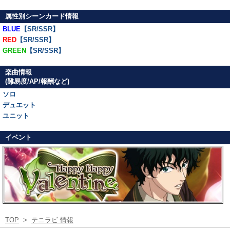
属性別シーンカード情報
BLUE
【SR/SSR】
RED
【SR/SSR】
GREEN
【SR/SSR】
楽曲情報
(難易度/AP/報酬など)
ソロ
デュエット
ユニット
イベント
TOP
>
テニラビ 情報