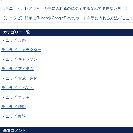
【テニラビ】レアキャラを手に入れるのに課金するなんて勿体ないぞ！！
【テニラビ】簡単にiTunesやGooglePlayのカードを手に入れる方法がここ
カテゴリー一覧
テニラビ 攻略
テニラビ キャラクター
テニラビ キャラソン
テニラビ アイテム
テニラビ 育成・進化
テニラビ イベント
テニラビ ガチャ
テニラビ 情報
テニラビ 雑談
新着コメント