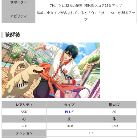
サポーター
7秒ごとに32％の確率で5秒間スコア15％アップ
編成に全タイプが含まれていると「心」「技」「体」が36％アッ
アビリティ
プ
覚醒後
レアリティ
タイプ
最大LV
SSR
BLUE
80
心
技
体
3211
3168
3293
テンション
139