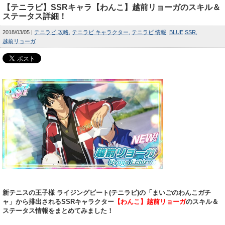
【テニラビ】SSRキャラ【わんこ】越前リョーガのスキル＆
ステータス詳細！
2018/03/05
テニラビ 攻略
テニラビ キャラクター
テニラビ 情報
BLUE
SSR
越前リョーガ
新テニスの王子様 ライジングビート(テニラビ)の「まいごのわんこガチ
ャ」から排出されるSSRキャラクター
【わんこ】越前リョーガ
のスキル＆
ステータス情報をまとめてみました！