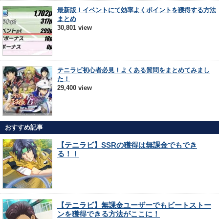
最新版！イベントにて効率よくポイントを獲得する方法
まとめ
30,801 view
テニラビ初心者必見！よくある質問をまとめてみまし
た！
29,400 view
おすすめ記事
【テニラビ】SSRの獲得は無課金でもでき
る！！
【テニラビ】無課金ユーザーでもビートストー
ンを獲得できる方法がここに！