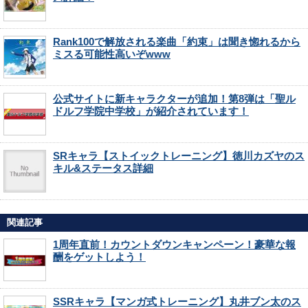
Rank100で解放される楽曲「約束」は聞き惚れるから
ミスる可能性高いぞwww
公式サイトに新キャラクターが追加！第8弾は「聖ル
ドルフ学院中学校」が紹介されています！
SRキャラ【ストイックトレーニング】徳川カズヤのス
キル&ステータス詳細
関連記事
1周年直前！カウントダウンキャンペーン！豪華な報
酬をゲットしよう！
SSRキャラ【マンガ式トレーニング】丸井ブン太のス