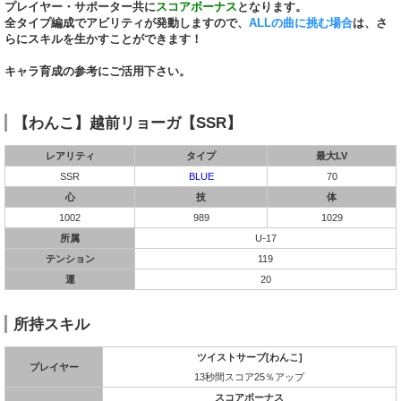
プレイヤー・サポーター共に
スコアボーナス
となります。
全タイプ編成でアビリティが発動しますので、
ALLの曲に挑む場合
は、さ
らにスキルを生かすことができます！
キャラ育成の参考にご活用下さい。
【わんこ】越前リョーガ【SSR】
レアリティ
タイプ
最大LV
SSR
BLUE
70
心
技
体
1002
989
1029
所属
U-17
テンション
119
運
20
所持スキル
ツイストサーブ[わんこ]
プレイヤー
13秒間スコア25％アップ
スコアボーナス