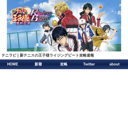
テニラビ | 新テニスの王子様ライジングビート攻略速報
HOME
新着
攻略
Twitter
about