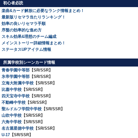
初心者必読
楽曲&カード解放に必要なランク情報まとめ！
最新版リセマラ当たりランキング！
効率の良いリセマラ手順
序盤の効率的な進め方
スキル効果&理想のチーム編成
メインストーリー詳細情報まとめ！
ステータスUPアイテム情報
所属学校別シーンカード情報
青春学園中等部
【SR/SSR】
氷帝学園中等部
【SR/SSR】
立海大附属中学校
【SR/SSR】
比嘉中学校
【SR/SSR】
四天宝寺中学校
【SR/SSR】
不動峰中学校
【SR/SSR】
聖ルドルフ学院中学校
【SR/SSR】
山吹中学校
【SR/SSR】
六角中学校
【SR/SSR】
名古屋星徳中学校
【SR/SSR】
U-17
【SR/SSR】