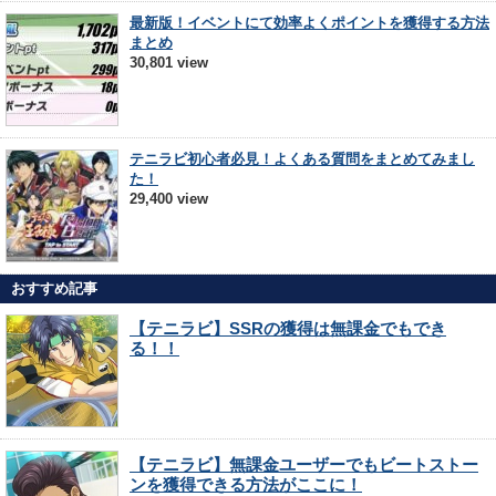
最新版！イベントにて効率よくポイントを獲得する方法
まとめ
30,801 view
テニラビ初心者必見！よくある質問をまとめてみまし
た！
29,400 view
おすすめ記事
【テニラビ】SSRの獲得は無課金でもでき
る！！
【テニラビ】無課金ユーザーでもビートストー
ンを獲得できる方法がここに！