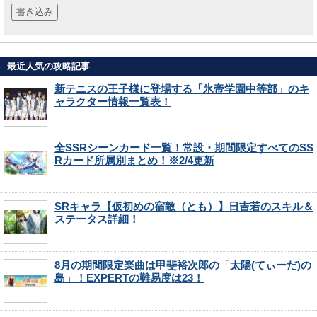
最近人気の攻略記事
新テニスの王子様に登場する「氷帝学園中等部」のキ
ャラクター情報一覧表！
全SSRシーンカード一覧！常設・期間限定すべてのSS
Rカード所属別まとめ！※2/4更新
SRキャラ【仮初めの宿敵（とも）】日吉若のスキル＆
ステータス詳細！
8月の期間限定楽曲は甲斐裕次郎の「太陽(てぃーだ)の
島」！EXPERTの難易度は23！