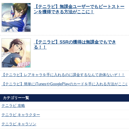
【テニラビ】無課金ユーザーでもビートストー
ンを獲得できる方法がここに！
【テニラビ】SSRの獲得は無課金でもでき
る！！
【テニラビ】レアキャラを手に入れるのに課金するなんて勿体ないぞ！！
【テニラビ】簡単にiTunesやGooglePlayのカードを手に入れる方法がここ
カテゴリー一覧
テニラビ 攻略
テニラビ キャラクター
テニラビ キャラソン