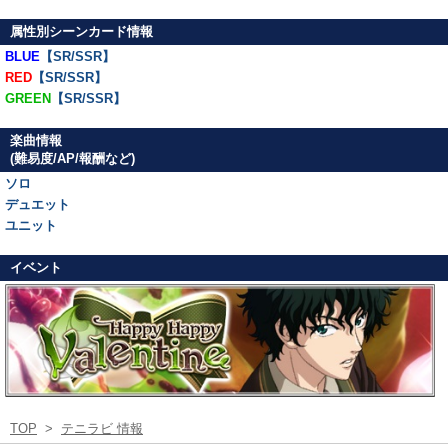
属性別シーンカード情報
BLUE
【SR/SSR】
RED
【SR/SSR】
GREEN
【SR/SSR】
楽曲情報
(難易度/AP/報酬など)
ソロ
デュエット
ユニット
イベント
TOP
>
テニラビ 情報