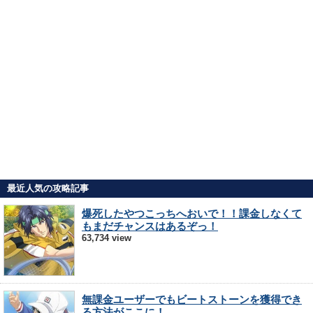
最近人気の攻略記事
爆死したやつこっちへおいで！！課金しなくて
もまだチャンスはあるぞっ！
63,734 view
無課金ユーザーでもビートストーンを獲得でき
る方法がここに！