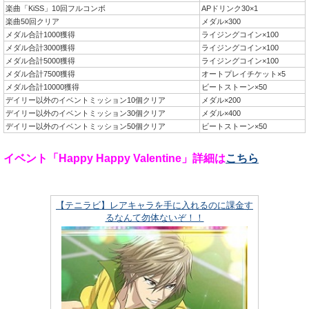
楽曲「KiSS」10回フルコンボ
APドリンク30×1
楽曲50回クリア
メダル×300
メダル合計1000獲得
ライジングコイン×100
メダル合計3000獲得
ライジングコイン×100
メダル合計5000獲得
ライジングコイン×100
メダル合計7500獲得
オートプレイチケット×5
メダル合計10000獲得
ビートストーン×50
デイリー以外のイベントミッション10個クリア
メダル×200
デイリー以外のイベントミッション30個クリア
メダル×400
デイリー以外のイベントミッション50個クリア
ビートストーン×50
イベント「Happy Happy Valentine」詳細は
こちら
【テニラビ】レアキャラを手に入れるのに課金す
るなんて勿体ないぞ！！