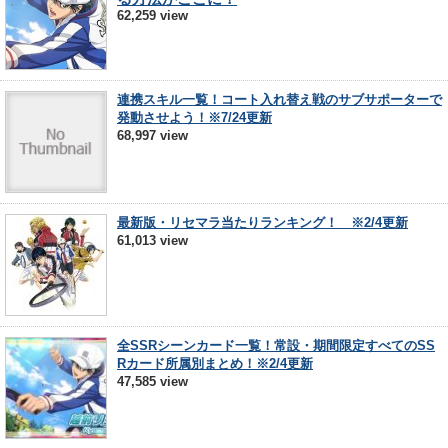
62,259 view
連携スキル一覧！コート入れ替え戦のサブサポーターで
発動させよう！※7/24更新
68,997 view
最新版・リセマラ当たりランキング！ ※2/4更新
61,013 view
全SSRシーンカード一覧！常設・期間限定すべてのSS
Rカード所属別まとめ！※2/4更新
47,585 view