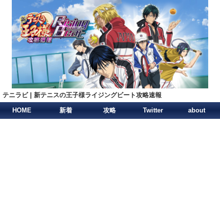
テニラビ | 新テニスの王子様ライジングビート攻略速報
HOME
新着
攻略
Twitter
about