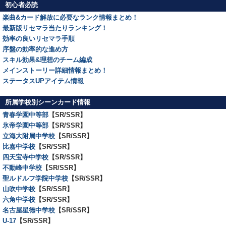
初心者必読
楽曲&カード解放に必要なランク情報まとめ！
最新版リセマラ当たりランキング！
効率の良いリセマラ手順
序盤の効率的な進め方
スキル効果&理想のチーム編成
メインストーリー詳細情報まとめ！
ステータスUPアイテム情報
所属学校別シーンカード情報
青春学園中等部
【SR/SSR】
氷帝学園中等部
【SR/SSR】
立海大附属中学校
【SR/SSR】
比嘉中学校
【SR/SSR】
四天宝寺中学校
【SR/SSR】
不動峰中学校
【SR/SSR】
聖ルドルフ学院中学校
【SR/SSR】
山吹中学校
【SR/SSR】
六角中学校
【SR/SSR】
名古屋星徳中学校
【SR/SSR】
U-17
【SR/SSR】