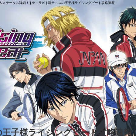
ステータス詳細！ | テニラビ | 新テニスの王子様ライジングビート攻略速報
スの王子様ライジングビート攻略速報