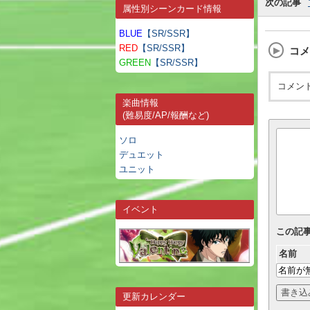
次の記事
属性別シーンカード情報
BLUE
【SR/SSR】
RED
【SR/SSR】
コメ
GREEN
【SR/SSR】
コメン
楽曲情報
(難易度/AP/報酬など)
ソロ
デュエット
ユニット
イベント
この記
名前
更新カレンダー