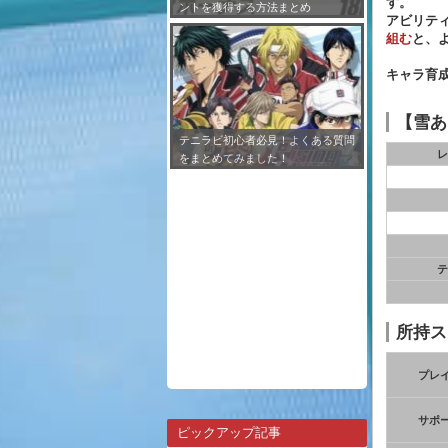
す。
ントを獲得する方法まとめ
アビリテ
組む
と、
キャラ育
【雪あ
テニラビ初心者必見！よくある質問
レ
をまとめてみました！
テ
所持ス
プレ
サポ
ピックアップ記事