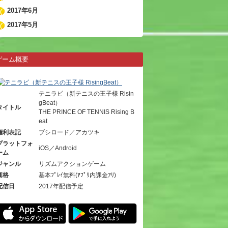
2017年6月
2017年5月
ゲーム概要
テニラビ（新テニスの王子様 Risin
gBeat）
タイトル
THE PRINCE OF TENNIS Rising B
eat
権利表記
ブシロード／アカツキ
プラットフォ
iOS／Android
ーム
ジャンル
リズムアクションゲーム
価格
基本ﾌﾟﾚｲ無料(ｱﾌﾟﾘ内課金ｱﾘ)
配信日
2017年配信予定