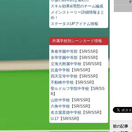
テ
スキル効果&理想のチーム編成
メインストーリー詳細情報まと
め！
ステータスUPアイテム情報
所属学校別シーンカード情報
青春学園中等部
【SR/SSR】
氷帝学園中等部
【SR/SSR】
立海大附属中学校
【SR/SSR】
比嘉中学校
【SR/SSR】
四天宝寺中学校
【SR/SSR】
不動峰中学校
【SR/SSR】
聖ルドルフ学院中学校
【SR/SS
R】
山吹中学校
【SR/SSR】
六角中学校
【SR/SSR】
名古屋星徳中学校
【SR/SSR】
U-17
【SR/SSR】
前の記事