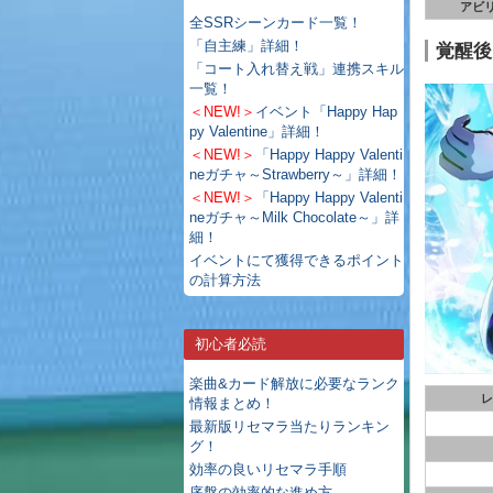
アビ
全SSRシーンカード一覧！
「自主練」詳細！
覚醒後
「コート入れ替え戦」連携スキル
一覧！
＜NEW!＞
イベント「Happy Hap
py Valentine」詳細！
＜NEW!＞
「Happy Happy Valenti
neガチャ～Strawberry～」詳細！
＜NEW!＞
「Happy Happy Valenti
neガチャ～Milk Chocolate～」詳
細！
イベントにて獲得できるポイント
の計算方法
初心者必読
楽曲&カード解放に必要なランク
レ
情報まとめ！
最新版リセマラ当たりランキン
グ！
効率の良いリセマラ手順
序盤の効率的な進め方