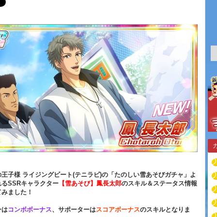
王子様 ライジングビート(テニラビ)の「たのしい雪あそびガチャ」よ
るSSRキャラクター
【雪あそび】鳳長太郎
のスキル＆ステータス情報
てみました！
ーは
コンボボーナス
、サポーターは
スコアボーナス
のスキルとなりま