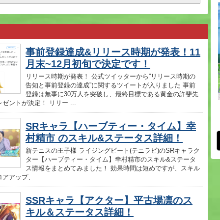
事前登録達成&リリース時期が発表！11
月末~12月初旬で決定です！
リリース時期が発表！ 公式ツイッターから”リリース時期の
告知と事前登録の達成”に関するツイートが入りました 事前
登録は無事に30万人を突破し、最終目標である黄金の許斐先
ゼントが決定！ リリー ...
SRキャラ【ハーブティー・タイム】幸
村精市 のスキル&ステータス詳細！
新テニスの王子様 ライジングビート(テニラビ)のSRキャラク
ター【ハーブティー・タイム】幸村精市のスキル&ステータ
ス情報をまとめてみました！ 効果時間は短めですが、スキル
アアップ、 ...
SSRキャラ【アクター】平古場凛のス
キル＆ステータス詳細！