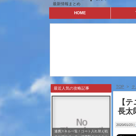
最新情報まとめ
HOME
TOP
>
テ
最近人気の攻略記事
【テ
長太
2020/01/23
連携スキル一覧！コート入れ替え戦