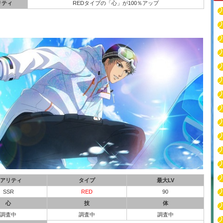
リティ
REDタイプの「心」が100％アップ
アリティ
タイプ
最大LV
SSR
RED
90
心
技
体
調査中
調査中
調査中