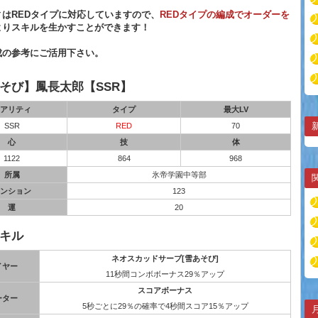
ィはREDタイプに対応していますので、
REDタイプの編成でオーダーを
よりスキルを生かすことができます！
成の参考にご活用下さい。
そび】鳳長太郎【SSR】
アリティ
タイプ
最大LV
SSR
RED
70
心
技
体
1122
864
968
所属
氷帝学園中等部
ンション
123
運
20
キル
ネオスカッドサーブ[雪あそび]
イヤー
11秒間コンボボーナス29％アップ
スコアボーナス
ーター
5秒ごとに29％の確率で4秒間スコア15％アップ