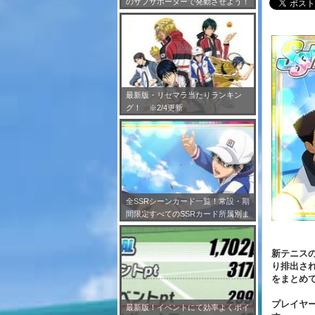
のサブサポーターで発動させよう！
※7/24更新
最新版・リセマラ当たりランキン
グ！ ※2/4更新
全SSRシーンカード一覧！常設・期
間限定すべてのSSRカード所属別ま
とめ！※2/4更新
新テニスの
り排出され
をまとめ
プレイヤ
最新版！イベントにて効率よくポイ