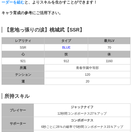
ーダーを組む
と、よりスキルを生かすことができます！
キャラ育成の参考にご活用下さい。
【意地っ張りの涙】桃城武【SSR】
レアリティ
タイプ
最大LV
SSR
BLUE
70
心
技
体
921
912
1160
所属
青春学園中等部
テンション
120
運
20
所持スキル
ジャックナイフ
プレイヤー
12秒間コンボボーナス27％アップ
コンボボーナス
サポーター
6秒ごとに28％の確率で5秒間コンボボーナス15％アップ