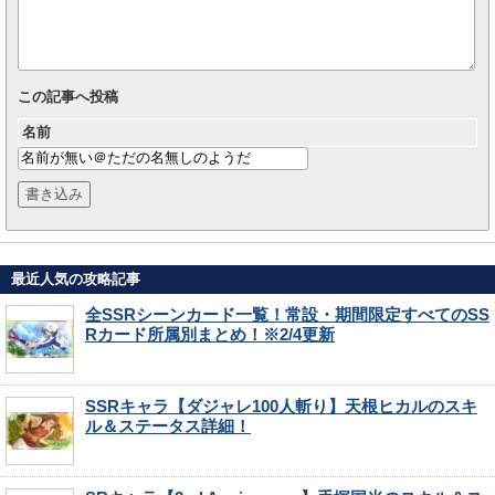
この記事へ投稿
名前
最近人気の攻略記事
全SSRシーンカード一覧！常設・期間限定すべてのSS
Rカード所属別まとめ！※2/4更新
SSRキャラ【ダジャレ100人斬り】天根ヒカルのスキ
ル＆ステータス詳細！