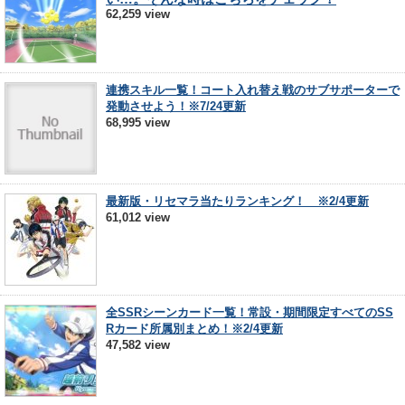
62,259 view
連携スキル一覧！コート入れ替え戦のサブサポーターで
発動させよう！※7/24更新
68,995 view
最新版・リセマラ当たりランキング！ ※2/4更新
61,012 view
全SSRシーンカード一覧！常設・期間限定すべてのSS
Rカード所属別まとめ！※2/4更新
47,582 view