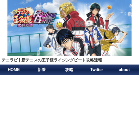
テニラビ | 新テニスの王子様ライジングビート攻略速報
HOME
新着
攻略
Twitter
about