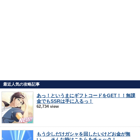
最近人気の攻略記事
あっ！というまにギフトコードをGET！！無課
金でもSSRは手に入るっ！
62,734 view
もう少しだけガシャを回したいけどお金が無
い…。そんな時はこちらをチェック！