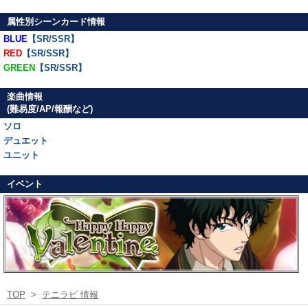
属性別シーンカード情報
BLUE
【SR/SSR】
RED
【SR/SSR】
GREEN
【SR/SSR】
楽曲情報
(難易度/AP/報酬など)
ソロ
デュエット
ユニット
イベント
TOP
>
テニラビ 情報