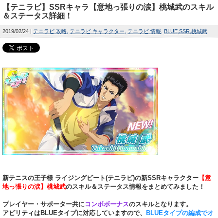
【テニラビ】SSRキャラ【意地っ張りの涙】桃城武のスキル
＆ステータス詳細！
2019/02/24
テニラビ 攻略
テニラビ キャラクター
テニラビ 情報
BLUE
SSR
桃城武
新テニスの王子様 ライジングビート(テニラビ)の新SSRキャラクター
【意
地っ張りの涙】桃城武
のスキル＆ステータス情報をまとめてみました！
プレイヤー・サポーター共に
コンボボーナス
のスキルとなります。
アビリティはBLUEタイプに対応していますので、
BLUEタイプの編成でオ