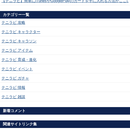
【テニラビ】簡単にiTunesやGooglePlayのカードを手に入れる方法がここ
カテゴリー一覧
テニラビ 攻略
テニラビ キャラクター
テニラビ キャラソン
テニラビ アイテム
テニラビ 育成・進化
テニラビ イベント
テニラビ ガチャ
テニラビ 情報
テニラビ 雑談
新着コメント
関連サイトリンク集