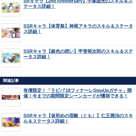
SRキャラ【2nd Anniversary】手塚国光のスキル＆ス
テータス詳細！
SSRキャラ【体育祭】神尾アキラのスキル＆ステータ
ス詳細！
SSRキャラ【銀色の想い】甲斐裕次郎のスキル＆ステ
ータス詳細！
関連記事
有償限定！「ラビパ’18フィナーレStepUpガチャ」開
催！今までの期間限定シーンカードが獲得できる！
SSRキャラ【仮初めの宿敵（とも）】仁王雅治のスキ
ル＆ステータス詳細！