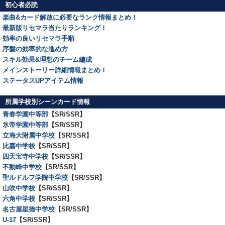
初心者必読
楽曲&カード解放に必要なランク情報まとめ！
最新版リセマラ当たりランキング！
効率の良いリセマラ手順
序盤の効率的な進め方
スキル効果&理想のチーム編成
メインストーリー詳細情報まとめ！
ステータスUPアイテム情報
所属学校別シーンカード情報
青春学園中等部
【SR/SSR】
氷帝学園中等部
【SR/SSR】
立海大附属中学校
【SR/SSR】
比嘉中学校
【SR/SSR】
四天宝寺中学校
【SR/SSR】
不動峰中学校
【SR/SSR】
聖ルドルフ学院中学校
【SR/SSR】
山吹中学校
【SR/SSR】
六角中学校
【SR/SSR】
名古屋星徳中学校
【SR/SSR】
U-17
【SR/SSR】