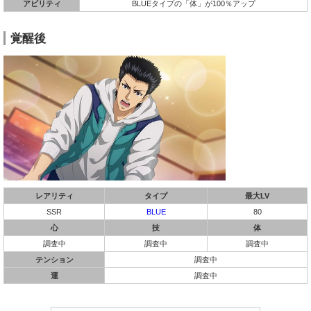
アビリティ
BLUEタイプの「体」が100％アップ
覚醒後
レアリティ
タイプ
最大LV
SSR
BLUE
80
心
技
体
調査中
調査中
調査中
テンション
調査中
運
調査中