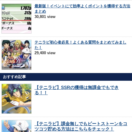
最新版！イベントにて効率よくポイントを獲得する方法
まとめ
30,801 view
テニラビ初心者必見！よくある質問をまとめてみまし
た！
29,400 view
おすすめ記事
【テニラビ】SSRの獲得は無課金でもでき
る！！
【テニラビ】課金無しでもビートストーンをコ
ツコツ貯める方法はこちらをチェック！