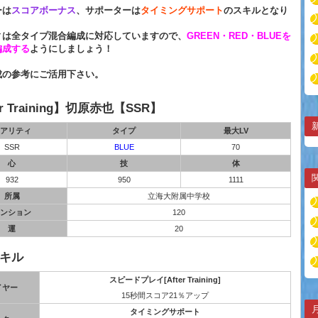
ーは
スコアボーナス
、サポーターは
タイミングサポート
のスキルとなり
ィは全タイプ混合編成に対応していますので、
GREEN・RED・BLUEを
編成する
ようにしましょう！
成の参考にご活用下さい。
er Training】切原赤也【SSR】
アリティ
タイプ
最大LV
SSR
BLUE
70
心
技
体
932
950
1111
所属
立海大附属中学校
ンション
120
運
20
キル
スピードプレイ[After Training]
イヤー
15秒間スコア21％アップ
タイミングサポート