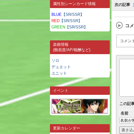
属性別シーンカード情報
次の記事
BLUE
【SR/SSR】
RED
【SR/SSR】
コメ
GREEN
【SR/SSR】
コメン
楽曲情報
(難易度/AP/報酬など)
ソロ
デュエット
ユニット
イベント
この記
名前
更新カレンダー