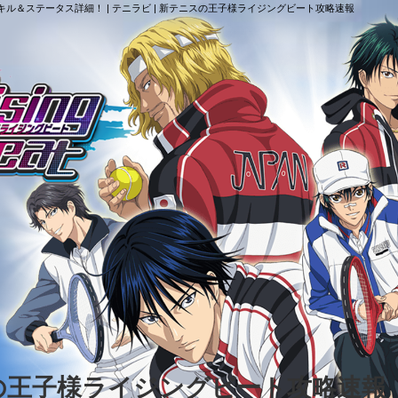
赤也のスキル＆ステータス詳細！ | テニラビ | 新テニスの王子様ライジングビート攻略速報
スの王子様ライジングビート攻略速報