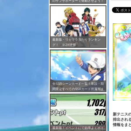
のサブサポーターで発動させよう！
※7/24更新
最新版・リセマラ当たりランキン
グ！ ※2/4更新
全SSRシーンカード一覧！常設・期
間限定すべてのSSRカード所属別ま
とめ！※2/4更新
新テニスの王
排出される
情報をま
最新版！イベントにて効率よくポイ