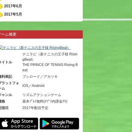
2017年6月
2017年5月
ゲーム概要
テニラビ（新テニスの王子様 Risin
gBeat）
タイトル
THE PRINCE OF TENNIS Rising B
eat
権利表記
ブシロード／アカツキ
プラットフォ
iOS／Android
ーム
ジャンル
リズムアクションゲーム
価格
基本ﾌﾟﾚｲ無料(ｱﾌﾟﾘ内課金ｱﾘ)
配信日
2017年配信予定