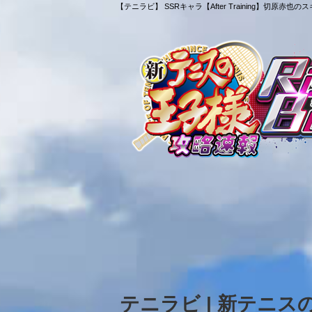
【テニラビ】 SSRキャラ【After Training】切原
テニラビ | 新テニ