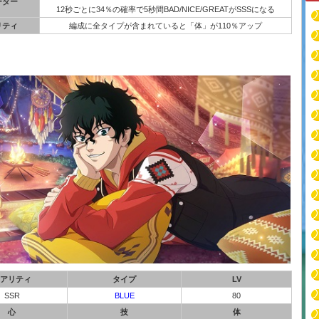
ーター
12秒ごとに34％の確率で5秒間BAD/NICE/GREATがSSSになる
リティ
編成に全タイプが含まれていると「体」が110％アップ
アリティ
タイプ
LV
SSR
BLUE
80
心
技
体