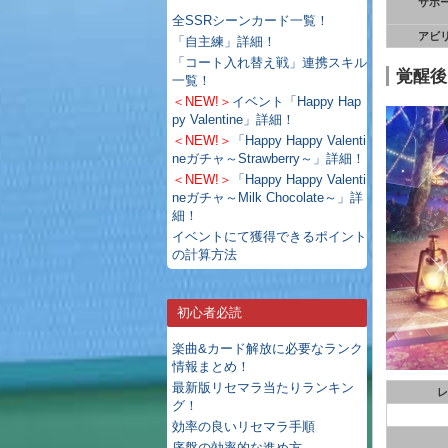
サポ
全SSRシーンカード一覧！
アビ
「自主練」詳細！
「コート入れ替え戦」連携スキル
覚醒後
一覧！
＜NEW!＞
イベント「Happy Hap
py Valentine」詳細！
＜NEW!＞
「Happy Happy Valenti
neガチャ～Strawberry～」詳細！
＜NEW!＞
「Happy Happy Valenti
neガチャ～Milk Chocolate～」詳
細！
イベントにて獲得できるポイント
の計算方法
初心者必読
楽曲&カード解放に必要なランク
情報まとめ！
最新版リセマラ当たりランキン
レ
グ！
効率の良いリセマラ手順
序盤の効率的な進め方