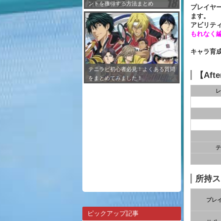
ントを獲得する方法まとめ
プレイヤ
ます。
アビリテ
もれなく
キャラ育
テニラビ初心者必見！よくある質問
【Aft
をまとめてみました！
レ
テ
所持ス
プレ
ピックアップ記事