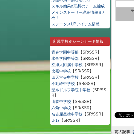
スキル効果&理想のチーム編成
テ
メインストーリー詳細情報まと
め！
ステータスUPアイテム情報
所属学校別シーンカード情報
青春学園中等部
【SR/SSR】
氷帝学園中等部
【SR/SSR】
立海大附属中学校
【SR/SSR】
比嘉中学校
【SR/SSR】
四天宝寺中学校
【SR/SSR】
不動峰中学校
【SR/SSR】
聖ルドルフ学院中学校
【SR/SS
R】
山吹中学校
【SR/SSR】
六角中学校
【SR/SSR】
名古屋星徳中学校
【SR/SSR】
U-17
【SR/SSR】
前の記事