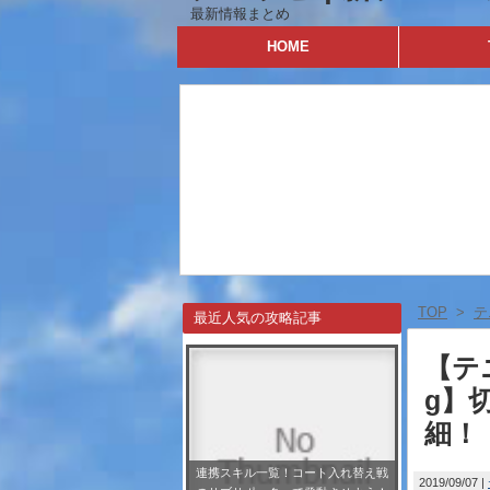
最新情報まとめ
HOME
TOP
>
テ
最近人気の攻略記事
【テニ
g】
細！
連携スキル一覧！コート入れ替え戦
2019/09/07