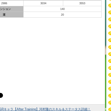
2986
3034
3553
ンション
140
運
20
SRキャラ【After Training】河村隆のスキル＆ステータス詳細！