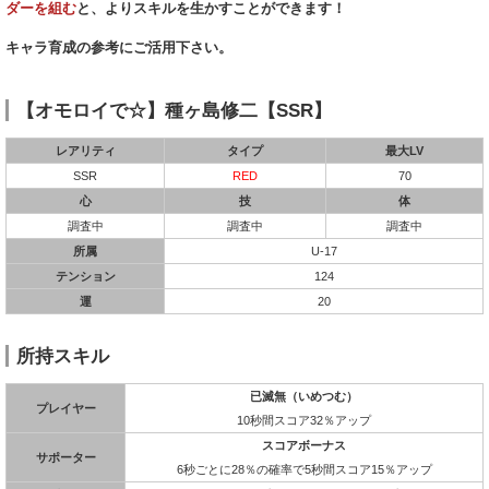
ダーを組む
と、よりスキルを生かすことができます！
キャラ育成の参考にご活用下さい。
【オモロイで☆】種ヶ島修二【SSR】
レアリティ
タイプ
最大LV
SSR
RED
70
心
技
体
調査中
調査中
調査中
所属
U-17
テンション
124
運
20
所持スキル
已滅無（いめつむ）
プレイヤー
10秒間スコア32％アップ
スコアボーナス
サポーター
6秒ごとに28％の確率で5秒間スコア15％アップ