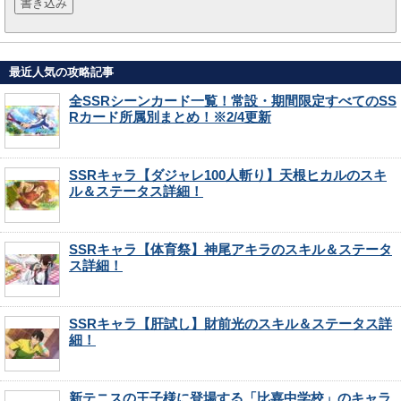
最近人気の攻略記事
全SSRシーンカード一覧！常設・期間限定すべてのSS
Rカード所属別まとめ！※2/4更新
SSRキャラ【ダジャレ100人斬り】天根ヒカルのスキ
ル＆ステータス詳細！
SSRキャラ【体育祭】神尾アキラのスキル＆ステータ
ス詳細！
SSRキャラ【肝試し】財前光のスキル＆ステータス詳
細！
新テニスの王子様に登場する「比嘉中学校」のキャラ