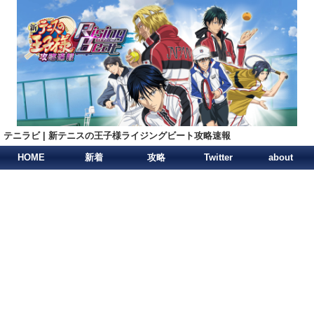
テニラビ | 新テニスの王子様ライジングビート攻略速報
HOME
新着
攻略
Twitter
about