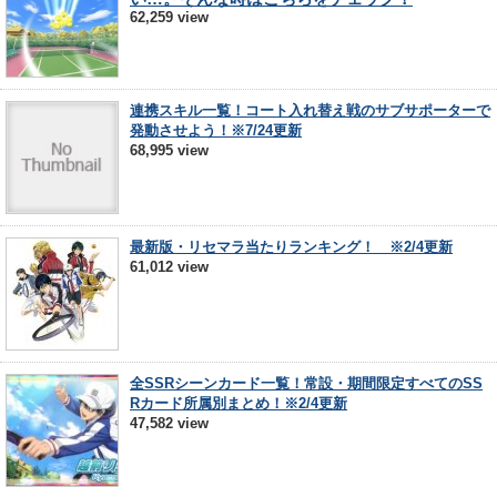
62,259 view
連携スキル一覧！コート入れ替え戦のサブサポーターで
発動させよう！※7/24更新
68,995 view
最新版・リセマラ当たりランキング！ ※2/4更新
61,012 view
全SSRシーンカード一覧！常設・期間限定すべてのSS
Rカード所属別まとめ！※2/4更新
47,582 view