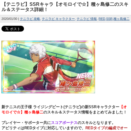
【テニラビ】SSRキャラ【オモロイで☆】種ヶ島修二のスキ
ル＆ステータス詳細！
2020/01/30
テニラビ 攻略
テニラビ キャラクター
テニラビ 情報
RED
SSR
種ヶ島修二
新テニスの王子様 ライジングビート(テニラビ)の新SSRキャラクター
【オ
モロイで☆】種ヶ島修二
のスキル＆ステータス情報をまとめてみました！
プレイヤー・サポーター共に
スコアボーナス
のスキルとなります。
アビリティはREDタイプに対応していますので、
REDタイプの編成でオー