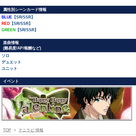
属性別シーンカード情報
BLUE
【SR/SSR】
RED
【SR/SSR】
GREEN
【SR/SSR】
楽曲情報
(難易度/AP/報酬など)
ソロ
デュエット
ユニット
イベント
TOP
>
テニラビ 情報