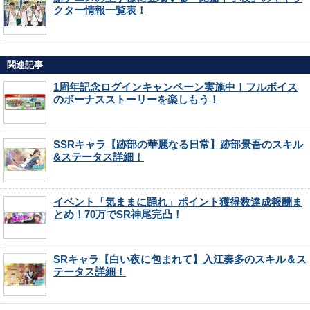
クター情報一覧表！
関連記事
1周年記念ログインキャンペーン実施中！フルボイス
のボーナスストーリーを楽しもう！
SSRキャラ【跡部の華麗なる日常】跡部景吾のスキル
&ステータス詳細！
イベント「気ままに踊れ」ポイント獲得数達成報酬ま
とめ！70万でSR神尾完凸！
SRキャラ【白い夜に包まれて】入江奏多のスキル＆ス
テータス詳細！