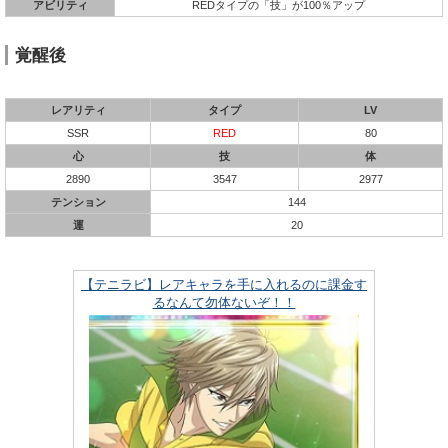
アビリティ
REDタイプの「技」が100％アップ
覚醒後
レアリティ
タイプ
LV
SSR
RED
80
心
技
体
2890
3547
2977
テンション
144
運
20
【テニラビ】レアキャラを手に入れるのに課金す
るなんて勿体ないぞ！！