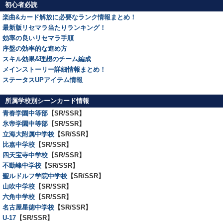
初心者必読
楽曲&カード解放に必要なランク情報まとめ！
最新版リセマラ当たりランキング！
効率の良いリセマラ手順
序盤の効率的な進め方
スキル効果&理想のチーム編成
メインストーリー詳細情報まとめ！
ステータスUPアイテム情報
所属学校別シーンカード情報
青春学園中等部
【SR/SSR】
氷帝学園中等部
【SR/SSR】
立海大附属中学校
【SR/SSR】
比嘉中学校
【SR/SSR】
四天宝寺中学校
【SR/SSR】
不動峰中学校
【SR/SSR】
聖ルドルフ学院中学校
【SR/SSR】
山吹中学校
【SR/SSR】
六角中学校
【SR/SSR】
名古屋星徳中学校
【SR/SSR】
U-17
【SR/SSR】