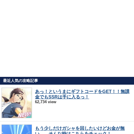
最近人気の攻略記事
あっ！というまにギフトコードをGET！！無課
金でもSSRは手に入るっ！
62,734 view
もう少しだけガシャを回したいけどお金が無
い…。そんな時はこちらをチェック！