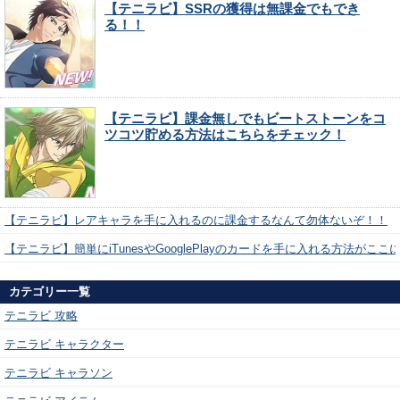
【テニラビ】SSRの獲得は無課金でもでき
る！！
【テニラビ】課金無しでもビートストーンをコ
ツコツ貯める方法はこちらをチェック！
【テニラビ】レアキャラを手に入れるのに課金するなんて勿体ないぞ！！
【テニラビ】簡単にiTunesやGooglePlayのカードを手に入れる方法がここ
カテゴリー一覧
テニラビ 攻略
テニラビ キャラクター
テニラビ キャラソン