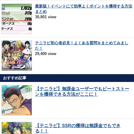
最新版！イベントにて効率よくポイントを獲得する方法
まとめ
30,801 view
テニラビ初心者必見！よくある質問をまとめてみまし
た！
29,400 view
おすすめ記事
【テニラビ】無課金ユーザーでもビートストー
ンを獲得できる方法がここに！
【テニラビ】SSRの獲得は無課金でもでき
る！！