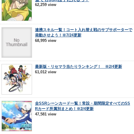
62,259 view
連携スキル一覧！コート入れ替え戦のサブサポーターで
発動させよう！※7/24更新
68,995 view
最新版・リセマラ当たりランキング！ ※2/4更新
61,012 view
全SSRシーンカード一覧！常設・期間限定すべてのSS
Rカード所属別まとめ！※2/4更新
47,581 view