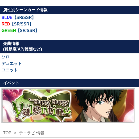
属性別シーンカード情報
BLUE
【SR/SSR】
RED
【SR/SSR】
GREEN
【SR/SSR】
楽曲情報
(難易度/AP/報酬など)
ソロ
デュエット
ユニット
イベント
TOP
>
テニラビ 情報