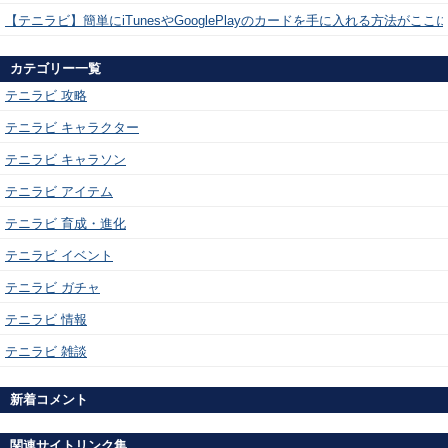
【テニラビ】簡単にiTunesやGooglePlayのカードを手に入れる方法がここ
カテゴリー一覧
テニラビ 攻略
テニラビ キャラクター
テニラビ キャラソン
テニラビ アイテム
テニラビ 育成・進化
テニラビ イベント
テニラビ ガチャ
テニラビ 情報
テニラビ 雑談
新着コメント
関連サイトリンク集