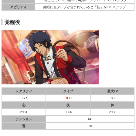
アビリティ
編成に全タイプが含まれていると「技」が110％アップ
覚醒後
レアリティ
タイプ
最大LV
SSR
RED
80
心
技
体
2981
3566
2998
テンション
141
運
20