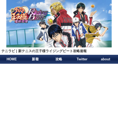
テニラビ | 新テニスの王子様ライジングビート攻略速報
HOME
新着
攻略
Twitter
about