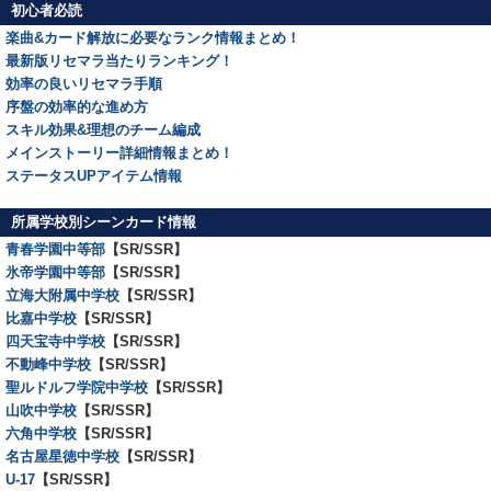
初心者必読
楽曲&カード解放に必要なランク情報まとめ！
最新版リセマラ当たりランキング！
効率の良いリセマラ手順
序盤の効率的な進め方
スキル効果&理想のチーム編成
メインストーリー詳細情報まとめ！
ステータスUPアイテム情報
所属学校別シーンカード情報
青春学園中等部
【SR/SSR】
氷帝学園中等部
【SR/SSR】
立海大附属中学校
【SR/SSR】
比嘉中学校
【SR/SSR】
四天宝寺中学校
【SR/SSR】
不動峰中学校
【SR/SSR】
聖ルドルフ学院中学校
【SR/SSR】
山吹中学校
【SR/SSR】
六角中学校
【SR/SSR】
名古屋星徳中学校
【SR/SSR】
U-17
【SR/SSR】