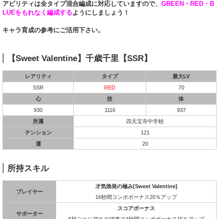
アビリティは全タイプ混合編成に対応していますので、
GREEN・RED・B
LUEをもれなく編成する
ようにしましょう！
キャラ育成の参考にご活用下さい。
【Sweet Valentine】千歳千里【SSR】
レアリティ
タイプ
最大LV
SSR
RED
70
心
技
体
930
1116
937
所属
四天宝寺中学校
テンション
121
運
20
所持スキル
才気煥発の極み[Sweet Valentine]
プレイヤー
16秒間コンボボーナス20％アップ
スコアボーナス
サポーター
5秒ごとに29％の確率で4秒間コンボボーナス15％アップ