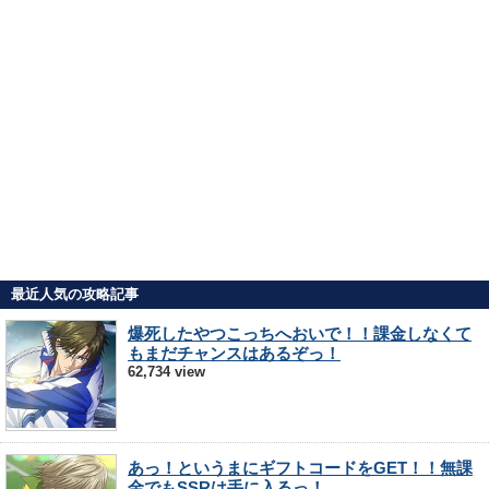
最近人気の攻略記事
爆死したやつこっちへおいで！！課金しなくて
もまだチャンスはあるぞっ！
62,734 view
あっ！というまにギフトコードをGET！！無課
金でもSSRは手に入るっ！