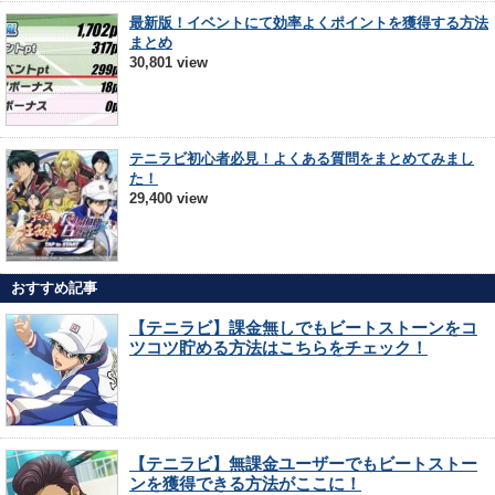
最新版！イベントにて効率よくポイントを獲得する方法
まとめ
30,801 view
テニラビ初心者必見！よくある質問をまとめてみまし
た！
29,400 view
おすすめ記事
【テニラビ】課金無しでもビートストーンをコ
ツコツ貯める方法はこちらをチェック！
【テニラビ】無課金ユーザーでもビートストー
ンを獲得できる方法がここに！