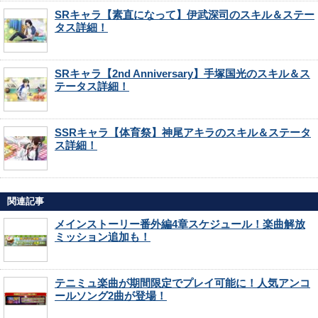
SRキャラ【素直になって】伊武深司のスキル＆ステー
タス詳細！
SRキャラ【2nd Anniversary】手塚国光のスキル＆ス
テータス詳細！
SSRキャラ【体育祭】神尾アキラのスキル＆ステータ
ス詳細！
関連記事
メインストーリー番外編4章スケジュール！楽曲解放
ミッション追加も！
テニミュ楽曲が期間限定でプレイ可能に！人気アンコ
ールソング2曲が登場！