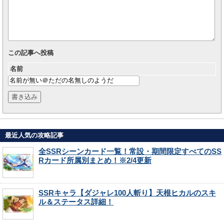
この記事へ投稿
名前
最近人気の攻略記事
全SSRシーンカード一覧！常設・期間限定すべてのSS
Rカード所属別まとめ！※2/4更新
SSRキャラ【ダジャレ100人斬り】天根ヒカルのスキ
ル＆ステータス詳細！