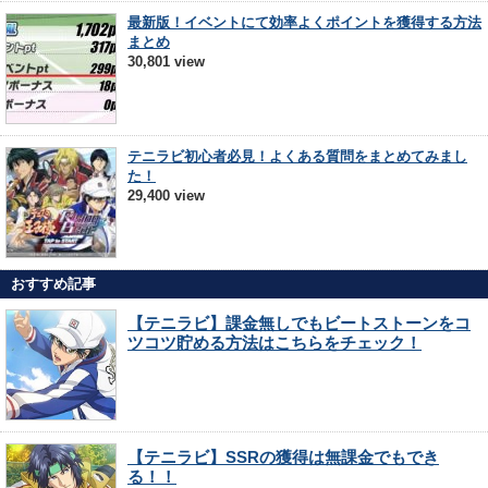
最新版！イベントにて効率よくポイントを獲得する方法
まとめ
30,801 view
テニラビ初心者必見！よくある質問をまとめてみまし
た！
29,400 view
おすすめ記事
【テニラビ】課金無しでもビートストーンをコ
ツコツ貯める方法はこちらをチェック！
【テニラビ】SSRの獲得は無課金でもでき
る！！