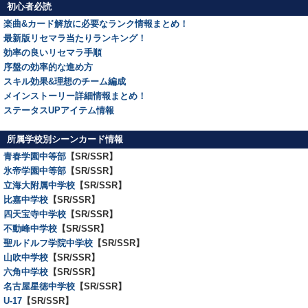
初心者必読
楽曲&カード解放に必要なランク情報まとめ！
最新版リセマラ当たりランキング！
効率の良いリセマラ手順
序盤の効率的な進め方
スキル効果&理想のチーム編成
メインストーリー詳細情報まとめ！
ステータスUPアイテム情報
所属学校別シーンカード情報
青春学園中等部
【SR/SSR】
氷帝学園中等部
【SR/SSR】
立海大附属中学校
【SR/SSR】
比嘉中学校
【SR/SSR】
四天宝寺中学校
【SR/SSR】
不動峰中学校
【SR/SSR】
聖ルドルフ学院中学校
【SR/SSR】
山吹中学校
【SR/SSR】
六角中学校
【SR/SSR】
名古屋星徳中学校
【SR/SSR】
U-17
【SR/SSR】