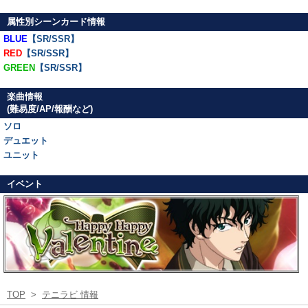
属性別シーンカード情報
BLUE
【SR/SSR】
RED
【SR/SSR】
GREEN
【SR/SSR】
楽曲情報
(難易度/AP/報酬など)
ソロ
デュエット
ユニット
イベント
TOP
>
テニラビ 情報