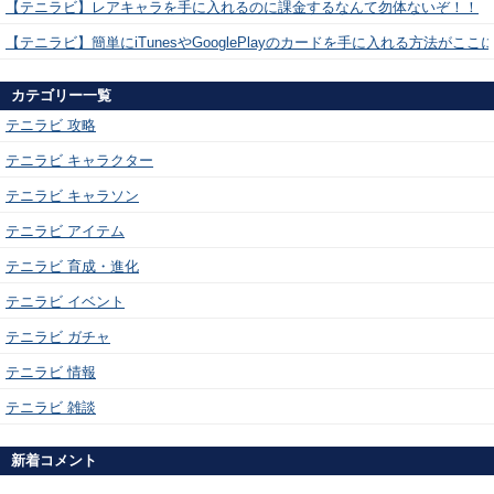
【テニラビ】レアキャラを手に入れるのに課金するなんて勿体ないぞ！！
【テニラビ】簡単にiTunesやGooglePlayのカードを手に入れる方法がここ
カテゴリー一覧
テニラビ 攻略
テニラビ キャラクター
テニラビ キャラソン
テニラビ アイテム
テニラビ 育成・進化
テニラビ イベント
テニラビ ガチャ
テニラビ 情報
テニラビ 雑談
新着コメント