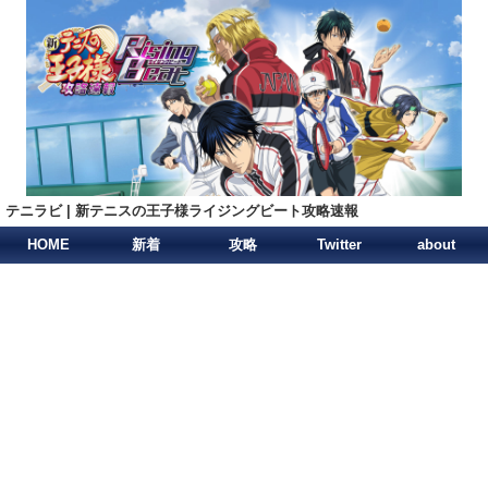
テニラビ | 新テニスの王子様ライジングビート攻略速報
HOME
新着
攻略
Twitter
about