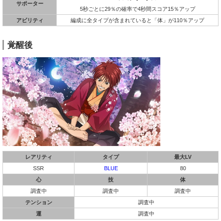
サポーター
5秒ごとに29％の確率で4秒間スコア15％アップ
アビリティ
編成に全タイプが含まれていると「体」が110％アップ
覚醒後
レアリティ
タイプ
最大LV
SSR
BLUE
80
心
技
体
調査中
調査中
調査中
テンション
調査中
運
調査中