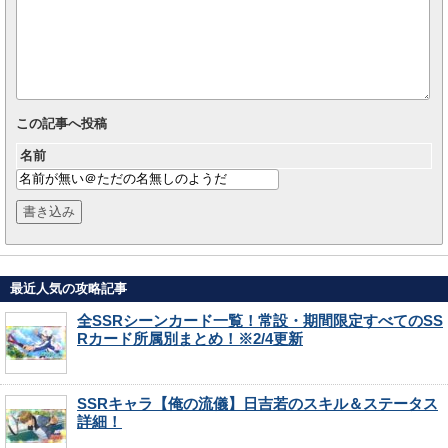
この記事へ投稿
名前
最近人気の攻略記事
全SSRシーンカード一覧！常設・期間限定すべてのSS
Rカード所属別まとめ！※2/4更新
SSRキャラ【俺の流儀】日吉若のスキル＆ステータス
詳細！