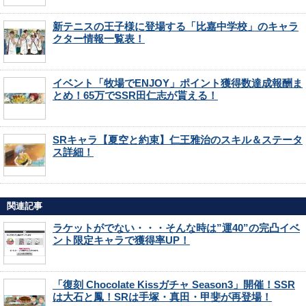
新テニスの王子様に登場する「比嘉中学校」のキャラ
クター情報一覧表！
イベント「牧場でENJOY」ポイント獲得数達成報酬ま
とめ！65万でSSR田仁志が貰える！
SRキャラ【夏空と約束】仁王雅治のスキル＆ステータ
ス詳細！
関連記事
ラケットがでない・・・そんな時は”運40”の完凸イベ
ント限定キャラで獲得率UP！
「復刻 Chocolate Kissガチャ Season3」開催！SSR
は大石と鳳！SRは手塚・真田・甲斐が再登場！