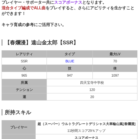
プレイヤー・サポーター共に
スコアボーナス
となります。
混合タイプ編成でALL曲
をプレイすると、さらにアビリティを生かすこと
ができます！
キャラ育成の参考にご活用下さい。
【春爛漫】遠山金太郎【SSR】
レアリティ
タイプ
最大LV
SSR
BLUE
70
心
技
体
965
947
1097
所属
四天宝寺中学校
テンション
120
運
20
所持スキル
超（スーパー）ウルトラグレートデリシャス大車輪山嵐[春爛漫]
プレイヤー
11秒間スコア29％アップ
スコアボーナス