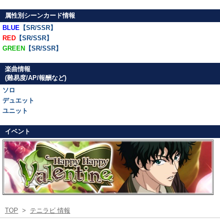
属性別シーンカード情報
BLUE
【SR/SSR】
RED
【SR/SSR】
GREEN
【SR/SSR】
楽曲情報
(難易度/AP/報酬など)
ソロ
デュエット
ユニット
イベント
TOP
>
テニラビ 情報