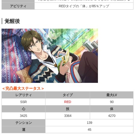
アビリティ
REDタイプの「体」が85％アップ
覚醒後
＜完凸最大ステータス＞
レアリティ
タイプ
最大LV
SSR
RED
90
心
技
体
3425
3364
4270
テンション
139
運
45