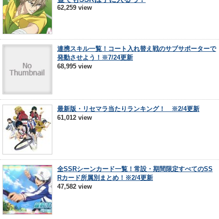
62,259 view
連携スキル一覧！コート入れ替え戦のサブサポーターで
発動させよう！※7/24更新
68,995 view
最新版・リセマラ当たりランキング！ ※2/4更新
61,012 view
全SSRシーンカード一覧！常設・期間限定すべてのSS
Rカード所属別まとめ！※2/4更新
47,582 view