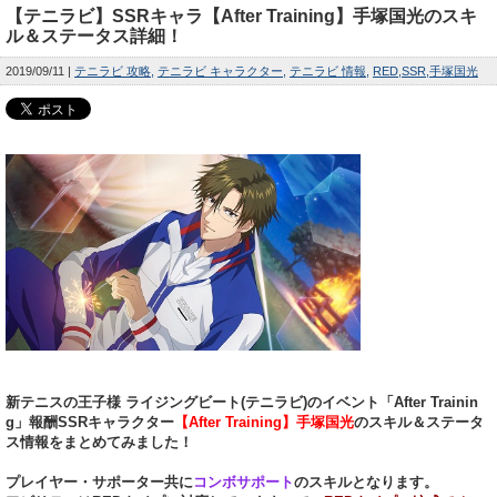
【テニラビ】SSRキャラ【After Training】手塚国光のスキ
ル＆ステータス詳細！
2019/09/11
テニラビ 攻略
テニラビ キャラクター
テニラビ 情報
RED
SSR
手塚国光
新テニスの王子様 ライジングビート(テニラビ)のイベント「After Trainin
g」報酬SSRキャラクター
【After Training】手塚国光
のスキル＆ステータ
ス情報をまとめてみました！
プレイヤー・サポーター共に
コンボサポート
のスキルとなります。