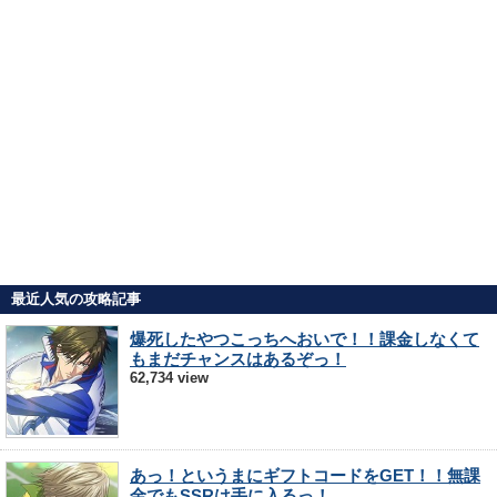
最近人気の攻略記事
爆死したやつこっちへおいで！！課金しなくて
もまだチャンスはあるぞっ！
62,734 view
あっ！というまにギフトコードをGET！！無課
金でもSSRは手に入るっ！