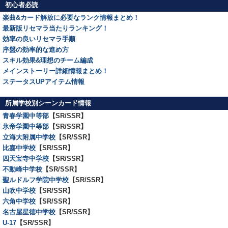
初心者必読
楽曲&カード解放に必要なランク情報まとめ！
最新版リセマラ当たりランキング！
効率の良いリセマラ手順
序盤の効率的な進め方
スキル効果&理想のチーム編成
メインストーリー詳細情報まとめ！
ステータスUPアイテム情報
所属学校別シーンカード情報
青春学園中等部
【SR/SSR】
氷帝学園中等部
【SR/SSR】
立海大附属中学校
【SR/SSR】
比嘉中学校
【SR/SSR】
四天宝寺中学校
【SR/SSR】
不動峰中学校
【SR/SSR】
聖ルドルフ学院中学校
【SR/SSR】
山吹中学校
【SR/SSR】
六角中学校
【SR/SSR】
名古屋星徳中学校
【SR/SSR】
U-17
【SR/SSR】