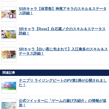
SSRキャラ【体育祭】神尾アキラのスキル＆ステータ
ス詳細！
SRキャラ【Rose】白石蔵ノ介のスキル＆ステータス
詳細！
SRキャラ【白い夜に包まれて】入江奏多のスキル＆ス
テータス詳細！
関連記事
テニプリ ライジングビートのPV第1弾が公開されまし
た！
公式ツイッターに「ゲームの遊び方紹介」の情報が追
加！