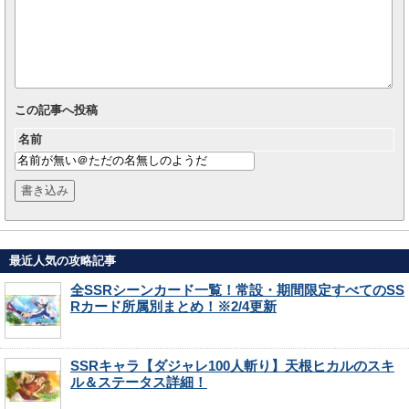
この記事へ投稿
名前
最近人気の攻略記事
全SSRシーンカード一覧！常設・期間限定すべてのSS
Rカード所属別まとめ！※2/4更新
SSRキャラ【ダジャレ100人斬り】天根ヒカルのスキ
ル＆ステータス詳細！