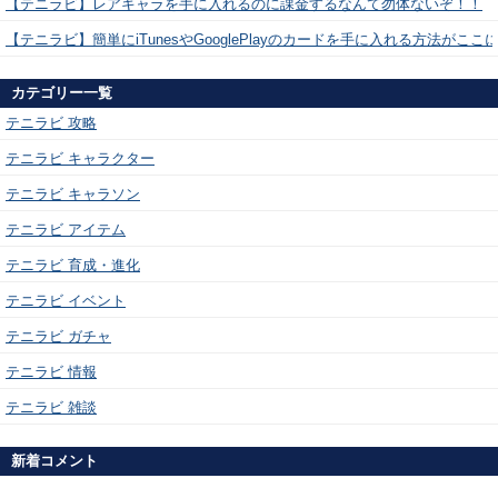
【テニラビ】レアキャラを手に入れるのに課金するなんて勿体ないぞ！！
【テニラビ】簡単にiTunesやGooglePlayのカードを手に入れる方法がここ
カテゴリー一覧
テニラビ 攻略
テニラビ キャラクター
テニラビ キャラソン
テニラビ アイテム
テニラビ 育成・進化
テニラビ イベント
テニラビ ガチャ
テニラビ 情報
テニラビ 雑談
新着コメント