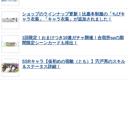
ショップのラインナップ更新！比嘉冬制服の「ちびキ
ャラ衣装」「キャラ衣装」が追加されました！
1回限定！おまけつき10連ガチャ開催！合宿所spの期
間限定シーンカードも排出！
SSRキャラ【仮初めの宿敵（とも）】宍戸亮のスキル
＆ステータス詳細！