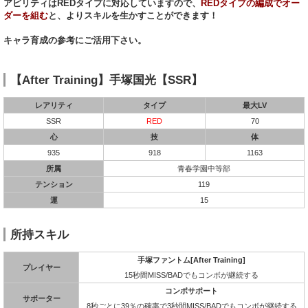
アビリティはREDタイプに対応していますので、
REDタイプの編成でオー
ダーを組む
と、よりスキルを生かすことができます！
キャラ育成の参考にご活用下さい。
【After Training】手塚国光【SSR】
レアリティ
タイプ
最大LV
SSR
RED
70
心
技
体
935
918
1163
所属
青春学園中等部
テンション
119
運
15
所持スキル
手塚ファントム[After Training]
プレイヤー
15秒間MISS/BADでもコンボが継続する
コンボサポート
サポーター
8秒ごとに39％の確率で3秒間MISS/BADでもコンボが継続する