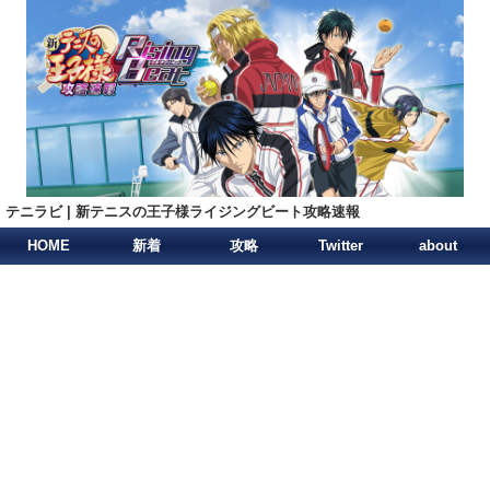
テニラビ | 新テニスの王子様ライジングビート攻略速報
HOME
新着
攻略
Twitter
about