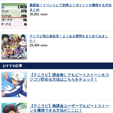
最新版！イベントにて効率よくポイントを獲得する方法
まとめ
30,801 view
テニラビ初心者必見！よくある質問をまとめてみまし
た！
29,400 view
おすすめ記事
【テニラビ】課金無しでもビートストーンをコ
ツコツ貯める方法はこちらをチェック！
【テニラビ】無課金ユーザーでもビートストー
ンを獲得できる方法がここに！