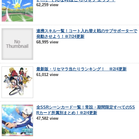
62,259 view
連携スキル一覧！コート入れ替え戦のサブサポーターで
発動させよう！※7/24更新
68,995 view
最新版・リセマラ当たりランキング！ ※2/4更新
61,012 view
全SSRシーンカード一覧！常設・期間限定すべてのSS
Rカード所属別まとめ！※2/4更新
47,582 view