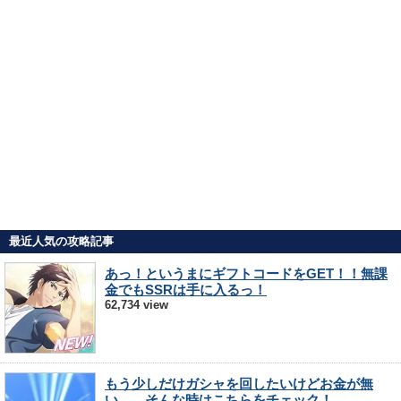
最近人気の攻略記事
あっ！というまにギフトコードをGET！！無課
金でもSSRは手に入るっ！
62,734 view
もう少しだけガシャを回したいけどお金が無
い…。そんな時はこちらをチェック！