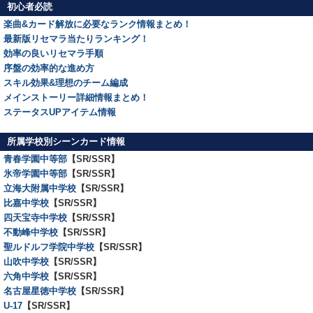
初心者必読
楽曲&カード解放に必要なランク情報まとめ！
最新版リセマラ当たりランキング！
効率の良いリセマラ手順
序盤の効率的な進め方
スキル効果&理想のチーム編成
メインストーリー詳細情報まとめ！
ステータスUPアイテム情報
所属学校別シーンカード情報
青春学園中等部
【SR/SSR】
氷帝学園中等部
【SR/SSR】
立海大附属中学校
【SR/SSR】
比嘉中学校
【SR/SSR】
四天宝寺中学校
【SR/SSR】
不動峰中学校
【SR/SSR】
聖ルドルフ学院中学校
【SR/SSR】
山吹中学校
【SR/SSR】
六角中学校
【SR/SSR】
名古屋星徳中学校
【SR/SSR】
U-17
【SR/SSR】