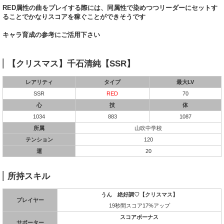
RED属性の曲をプレイする際には、同属性で染めつつリーダーにセットす
ることでかなりスコアを稼ぐことができそうです
キャラ育成の参考にご活用下さい
【クリスマス】千石清純【SSR】
レアリティ
タイプ
最大LV
SSR
RED
70
心
技
体
1034
883
1087
所属
山吹中学校
テンション
120
運
20
所持スキル
うん 絶好調♡【クリスマス】
プレイヤー
19秒間スコア17%アップ
スコアボーナス
サポーター