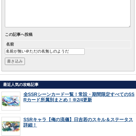
この記事へ投稿
名前
最近人気の攻略記事
全SSRシーンカード一覧！常設・期間限定すべてのSS
Rカード所属別まとめ！※2/4更新
SSRキャラ【俺の流儀】日吉若のスキル＆ステータス
詳細！