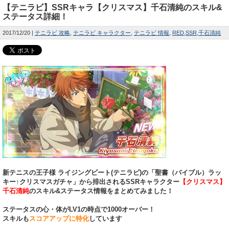
【テニラビ】SSRキャラ【クリスマス】千石清純のスキル&
ステータス詳細！
2017/12/20
テニラビ 攻略
テニラビ キャラクター
テニラビ 情報
RED
SSR
千石清純
新テニスの王子様 ライジングビート(テニラビ)の「聖書（バイブル）ラッ
キー↑クリスマスガチャ」から排出されるSSRキャラクター
【クリスマス】
千石清純
のスキル&ステータス情報をまとめてみました！
ステータスの心・体がLV1の時点で1000オーバー！
スキルも
スコアアップに特化
しています