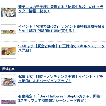
新テニスの王子様に登場する「比嘉中学校」のキャラ
クター情報一覧表！
イベント「牧場でENJOY」ポイント獲得数達成報酬ま
とめ！65万でSSR田仁志が貰える！
SRキャラ【夏空と約束】仁王雅治のスキル＆ステータ
ス詳細！
関連記事
4/26（木）11時～メンテナンス実施！イベント・ガチ
ャ配信によるバージョンアップ！
有償限定！「Dark Halloween StepUpガチャ」開催！
3ステップ目で期間限定シーンカード確定！