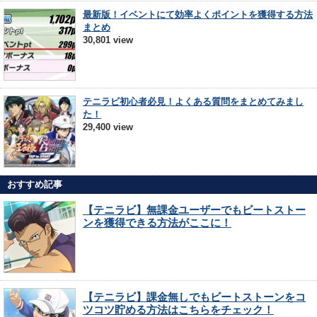
最新版！イベントにて効率よくポイントを獲得する方法
まとめ
30,801 view
テニラビ初心者必見！よくある質問をまとめてみまし
た！
29,400 view
おすすめ記事
【テニラビ】無課金ユーザーでもビートストー
ンを獲得できる方法がここに！
【テニラビ】課金無しでもビートストーンをコ
ツコツ貯める方法はこちらをチェック！