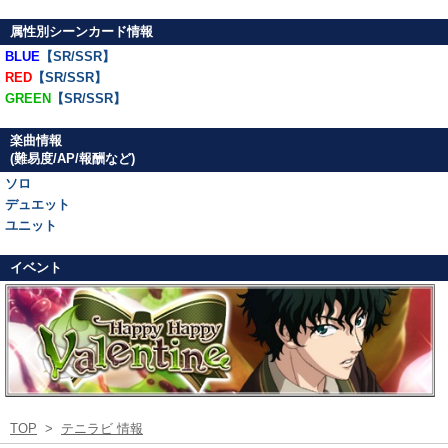
属性別シーンカード情報
BLUE
【SR/SSR】
RED
【SR/SSR】
GREEN
【SR/SSR】
楽曲情報
(難易度/AP/報酬など)
ソロ
デュエット
ユニット
イベント
TOP
>
テニラビ 情報