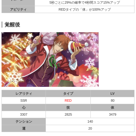
5秒ごとに29%の確率で4秒間スコア15%アップ
アビリティ
REDタイプの「体」が100%アップ
覚醒後
レアリティ
タイプ
LV
SSR
RED
80
心
技
体
3307
2825
3479
テンション
140
運
20