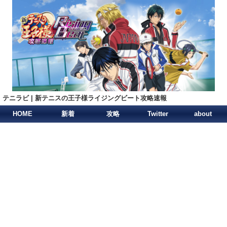
テニラビ | 新テニスの王子様ライジングビート攻略速報
HOME
新着
攻略
Twitter
about