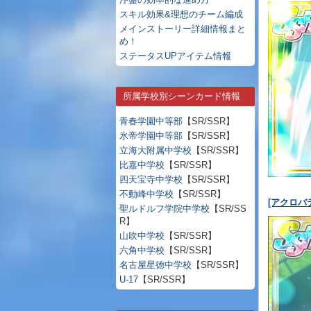
スキル効果&理想のチーム編成
メインストーリー詳細情報まと
め！
ステータスUPアイテム情報
所属学校別シーンカード情報
青春学園中等部
【SR/SSR】
氷帝学園中等部
【SR/SSR】
立海大附属中学校
【SR/SSR】
比嘉中学校
【SR/SSR】
四天宝寺中学校
【SR/SSR】
不動峰中学校
【SR/SSR】
[アクロバ
聖ルドルフ学院中学校
【SR/SS
R】
山吹中学校
【SR/SSR】
六角中学校
【SR/SSR】
名古屋星徳中学校
【SR/SSR】
U-17
【SR/SSR】