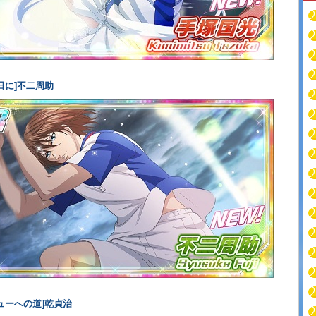
日に]不二周助
ューへの道]乾貞治