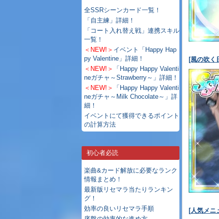
全SSRシーンカード一覧！
「自主練」詳細！
「コート入れ替え戦」連携スキル
一覧！
＜NEW!＞
イベント「Happy Hap
py Valentine」詳細！
[風の吹く
＜NEW!＞
「Happy Happy Valenti
neガチャ～Strawberry～」詳細！
＜NEW!＞
「Happy Happy Valenti
neガチャ～Milk Chocolate～」詳
細！
イベントにて獲得できるポイント
の計算方法
初心者必読
楽曲&カード解放に必要なランク
情報まとめ！
最新版リセマラ当たりランキン
グ！
効率の良いリセマラ手順
[人気メニ
序盤の効率的な進め方