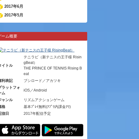
2017年6月
2017年5月
ゲーム概要
テニラビ（新テニスの王子様 Risin
gBeat）
タイトル
THE PRINCE OF TENNIS Rising B
eat
権利表記
ブシロード／アカツキ
プラットフォ
iOS／Android
ーム
ジャンル
リズムアクションゲーム
価格
基本ﾌﾟﾚｲ無料(ｱﾌﾟﾘ内課金ｱﾘ)
配信日
2017年配信予定