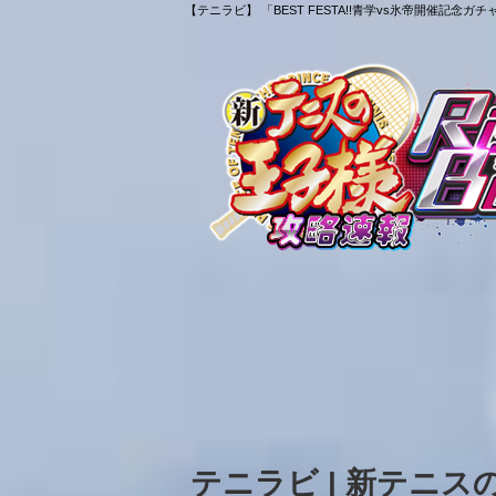
【テニラビ】 「BEST FESTA!!青学vs氷帝開催記
テニラビ | 新テニ