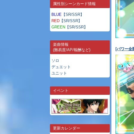
属性別シーンカード情報
BLUE
【SR/SSR】
RED
【SR/SSR】
GREEN
【SR/SSR】
楽曲情報
[パワー全
(難易度/AP/報酬など)
ソロ
デュエット
ユニット
イベント
更新カレンダー