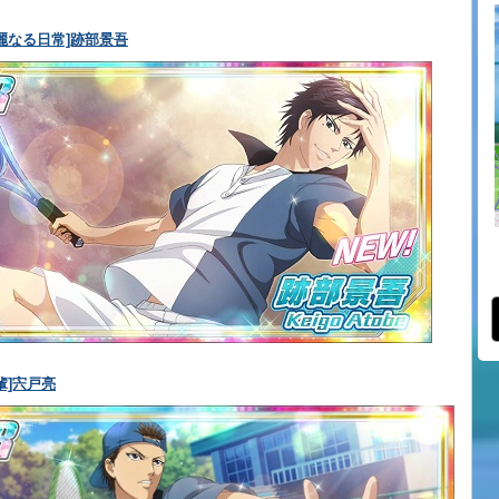
麗なる日常]跡部景吾
輩]宍戸亮