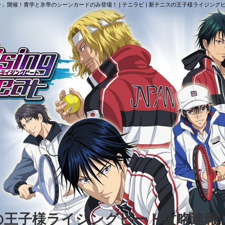
念ガチャ」開催！青学と氷帝のシーンカードのみ登場！ | テニラビ | 新テニスの王子様ライジン
スの王子様ライジングビート攻略速報