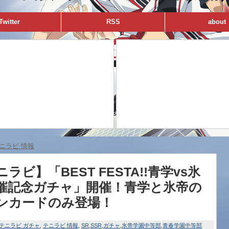
Twitter
RSS
about
ニラビ 情報
ラビ】「BEST FESTA!!青学vs氷
催記念ガチャ」開催！青学と氷帝の
ンカードのみ登場！
テニラビ ガチャ
テニラビ 情報
SR
SSR
ガチャ
氷帝学園中等部
青春学園中等部