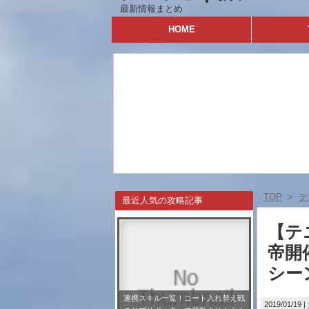
最新情報まとめ
HOME
TOP
>
テ
最近人気の攻略記事
【テニ
帝開
シー
連携スキル一覧！コート入れ替え戦
2019/01/19