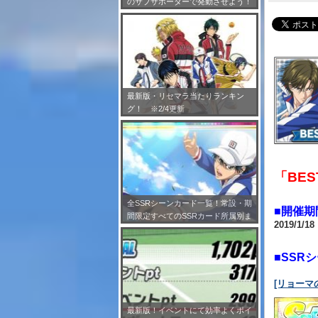
のサブサポーターで発動させよう！
※7/24更新
最新版・リセマラ当たりランキン
グ！ ※2/4更新
「BES
全SSRシーンカード一覧！常設・期
■開催期
間限定すべてのSSRカード所属別ま
2019/1/1
とめ！※2/4更新
■SSR
[リョーマ
最新版！イベントにて効率よくポイ