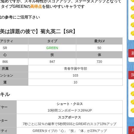
は短めですが、スキル特性がスコアアップ、ステータスアップとなって
タイプGREENの
高得点
を狙いやすいキャラです
成の参考にご活用下さい
美は課題の後で】菊丸英二【SR】
アリティ
タイプ
最大LV
SR
GREEN
50
心
技
体
866
847
720
所属
青春学園中等部
ンション
103
運
10
キル
ショート・クロス
イヤー
10秒間コンボボーナス26%UP
スコアボーナス
ーター
7秒ごとに32％の確率で5秒間SSSとGREATのスコア13%アップ
リティ
GREENタイプの「心」「技」「体」が23%アップ