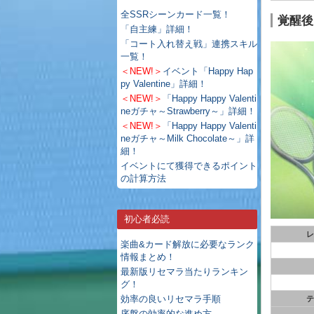
全SSRシーンカード一覧！
覚醒後
「自主練」詳細！
「コート入れ替え戦」連携スキル
一覧！
＜NEW!＞
イベント「Happy Hap
py Valentine」詳細！
＜NEW!＞
「Happy Happy Valenti
neガチャ～Strawberry～」詳細！
＜NEW!＞
「Happy Happy Valenti
neガチャ～Milk Chocolate～」詳
細！
イベントにて獲得できるポイント
の計算方法
初心者必読
レ
楽曲&カード解放に必要なランク
情報まとめ！
最新版リセマラ当たりランキン
グ！
効率の良いリセマラ手順
テ
序盤の効率的な進め方