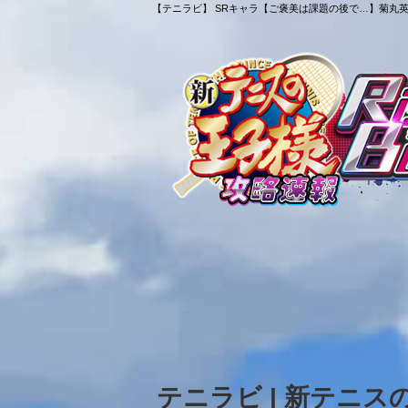
【テニラビ】 SRキャラ【ご褒美は課題の後で…】菊丸英二
テニラビ | 新テニ