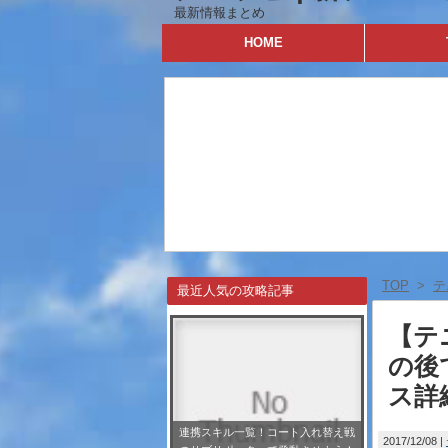
最新情報まとめ
HOME
TOP
>
テ
最近人気の攻略記事
【テ
の後
ス詳
連携スキル一覧！コート入れ替え戦
2017/12/08