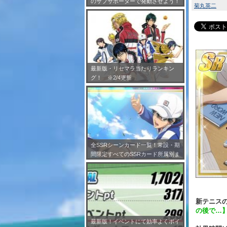
のサブサポーターで発動させよう！
菊丸英二
※7/24更新
最新版・リセマラ当たりランキン
グ！ ※2/4更新
全SSRシーンカード一覧！常設・期
間限定すべてのSSRカード所属別ま
とめ！※2/4更新
新テニスの
の後で…
最新版！イベントにて効率よくポイ