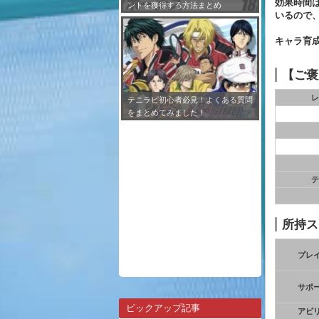
効果時間
ントを獲得する方法まとめ
いるので、
キャラ育
【ご褒
レ
テニラビ初心者必見！よくある質問
をまとめてみました！
テ
所持ス
プレ
サポ
ピックアップ記事
アビ