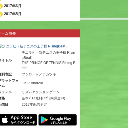
2017年6月
2017年5月
ゲーム概要
テニラビ（新テニスの王子様 Risin
gBeat）
タイトル
THE PRINCE OF TENNIS Rising B
eat
権利表記
ブシロード／アカツキ
プラットフォ
iOS／Android
ーム
ジャンル
リズムアクションゲーム
価格
基本ﾌﾟﾚｲ無料(ｱﾌﾟﾘ内課金ｱﾘ)
配信日
2017年配信予定