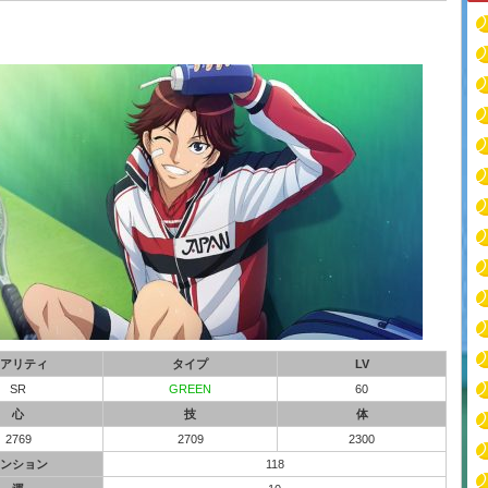
アリティ
タイプ
LV
SR
GREEN
60
心
技
体
2769
2709
2300
ンション
118