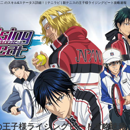
 のスキル&ステータス詳細！ | テニラビ | 新テニスの王子様ライジングビート攻略速報
スの王子様ライジングビート攻略速報