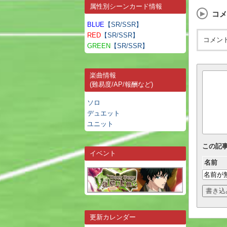
属性別シーンカード情報
コメ
BLUE
【SR/SSR】
RED
【SR/SSR】
コメン
GREEN
【SR/SSR】
楽曲情報
(難易度/AP/報酬など)
ソロ
デュエット
ユニット
この記
イベント
名前
更新カレンダー