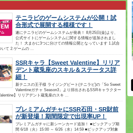
テニラビのゲームシステムが公開！試
合形式で展開する模様です！
遂にテニラビのゲームシステムが発表！ 8月25日(金)より、
公式サイトにゲームシステムに関する情報が追加されまし
た！ 大まかに3つに分けての情報公開となっています 1.試合
て 2.ゲームの ...
SSRキャラ【Sweet Valentine】リリア
デント蔵兎座のスキル＆ステータス詳
細！
新テニスの王子様 ライジングビート(テニラビ)の「So Sweet
Valentineガチャ Season3」より排出されるSSRキャラクター
 Valentine】リリアデント蔵兎座のスキ ...
プレミアムガチャにSSR石田・SR財前
が新登場！期間限定で出現率UP！
プレミアムガチャに新シーンカード追加！ ■ピックアップ期
間 6/18（火）15:00 ～ 6/26（水）14:59 ■ピックアップ対象