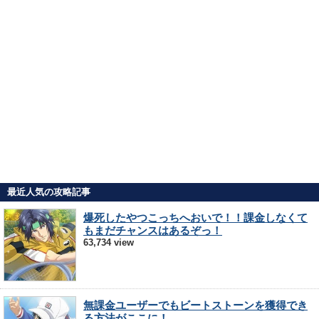
最近人気の攻略記事
爆死したやつこっちへおいで！！課金しなくて
もまだチャンスはあるぞっ！
63,734 view
無課金ユーザーでもビートストーンを獲得でき
る方法がここに！