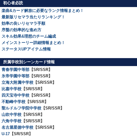
初心者必読
楽曲&カード解放に必要なランク情報まとめ！
最新版リセマラ当たりランキング！
効率の良いリセマラ手順
序盤の効率的な進め方
スキル効果&理想のチーム編成
メインストーリー詳細情報まとめ！
ステータスUPアイテム情報
所属学校別シーンカード情報
青春学園中等部
【SR/SSR】
氷帝学園中等部
【SR/SSR】
立海大附属中学校
【SR/SSR】
比嘉中学校
【SR/SSR】
四天宝寺中学校
【SR/SSR】
不動峰中学校
【SR/SSR】
聖ルドルフ学院中学校
【SR/SSR】
山吹中学校
【SR/SSR】
六角中学校
【SR/SSR】
名古屋星徳中学校
【SR/SSR】
U-17
【SR/SSR】