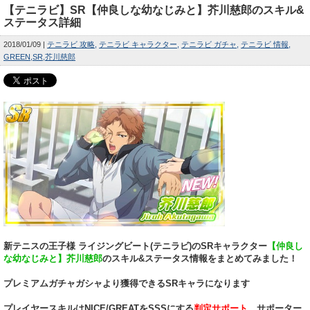
【テニラビ】SR【仲良しな幼なじみと】芥川慈郎のスキル&
ステータス詳細
2018/01/09
テニラビ 攻略
テニラビ キャラクター
テニラビ ガチャ
テニラビ 情報
GREEN
SR
芥川慈郎
新テニスの王子様 ライジングビート(テニラビ)のSRキャラクター
【仲良し
な幼なじみと】芥川慈郎
のスキル&ステータス情報をまとめてみました！
プレミアムガチャガシャより獲得できるSRキャラになります
プレイヤースキルはNICE/GREATをSSSにする
判定サポート
、サポーター