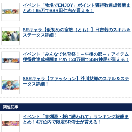
イベント「牧場でENJOY」ポイント獲得数達成報酬ま
とめ！65万でSSR田仁志が貰える！
SRキャラ【仮初めの宿敵（とも）】日吉若のスキル＆
ステータス詳細！
イベント「みんなで体育祭！～午後の部～」アイテム
獲得数達成報酬まとめ！20万個でSSR神尾が貰える！
SSRキャラ【ファッション】芥川慈郎のスキル＆ステ
ータス詳細！
関連記事
イベント「春爛漫・桜に誘われて」ランキング報酬ま
とめ！4万位内で限定SR侑士が貰える！