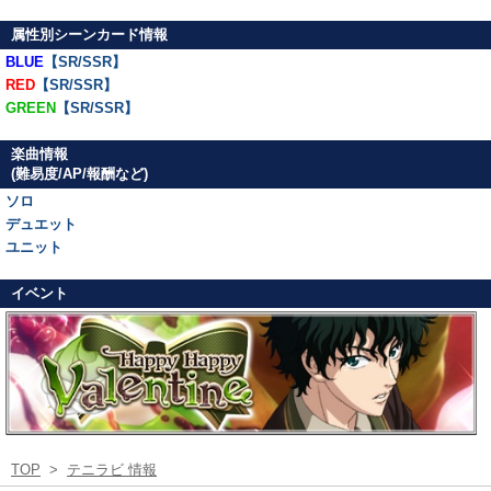
属性別シーンカード情報
BLUE
【SR/SSR】
RED
【SR/SSR】
GREEN
【SR/SSR】
楽曲情報
(難易度/AP/報酬など)
ソロ
デュエット
ユニット
イベント
TOP
>
テニラビ 情報