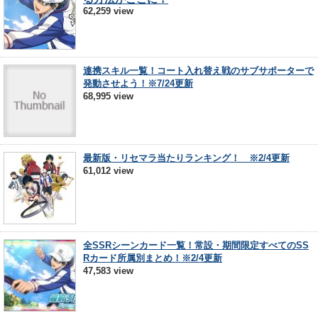
62,259 view
連携スキル一覧！コート入れ替え戦のサブサポーターで
発動させよう！※7/24更新
68,995 view
最新版・リセマラ当たりランキング！ ※2/4更新
61,012 view
全SSRシーンカード一覧！常設・期間限定すべてのSS
Rカード所属別まとめ！※2/4更新
47,583 view