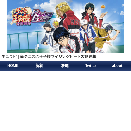
テニラビ | 新テニスの王子様ライジングビート攻略速報
HOME
新着
攻略
Twitter
about