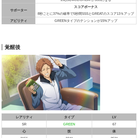
スコアボーナス
サポーター
8秒ごとに37%の確率で5秒間SSSとGREATのスコア13％アップ
アビリティ
GREENタイプのテンションが15%アップ
覚醒後
レアリティ
タイプ
LV
SR
GREEN
67
心
技
体