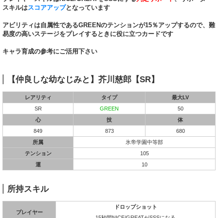
スキルは
スコアアップ
となっています
アビリティは自属性であるGREENのテンションが15％アップするので、難
易度の高いステージをプレイするときに役に立つカードです
キャラ育成の参考にご活用下さい
【仲良しな幼なじみと】芥川慈郎【SR】
レアリティ
タイプ
最大LV
SR
GREEN
50
心
技
体
849
873
680
所属
氷帝学園中等部
テンション
105
運
10
所持スキル
ドロップショット
プレイヤー
15秒間NICE/GREATがSSSになる