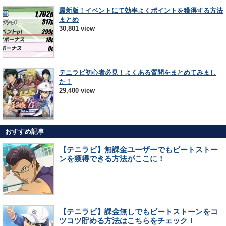
最新版！イベントにて効率よくポイントを獲得する方法
まとめ
30,801 view
テニラビ初心者必見！よくある質問をまとめてみまし
た！
29,400 view
おすすめ記事
【テニラビ】無課金ユーザーでもビートストー
ンを獲得できる方法がここに！
【テニラビ】課金無しでもビートストーンをコ
ツコツ貯める方法はこちらをチェック！