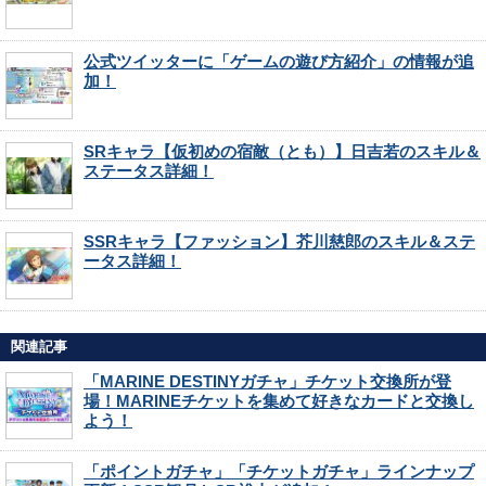
公式ツイッターに「ゲームの遊び方紹介」の情報が追
加！
SRキャラ【仮初めの宿敵（とも）】日吉若のスキル＆
ステータス詳細！
SSRキャラ【ファッション】芥川慈郎のスキル＆ステ
ータス詳細！
関連記事
「MARINE DESTINYガチャ」チケット交換所が登
場！MARINEチケットを集めて好きなカードと交換し
よう！
「ポイントガチャ」「チケットガチャ」ラインナップ