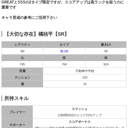
GREATとSSSの2タイプ限定ですが、スコアアップは高ランクを狙うのに
重要です
キャラ育成の参考にご活用下さい
【大切な存在】橘桔平【SR】
レアリティ
タイプ
最大LV
SR
BLUE
50
心
技
体
745
764
924
所属
不動峰中学校
テンション
103
運
10
所持スキル
スマッシュ
プレイヤー
12秒間SSSのスコア21%アップ
スコアボーナス
サポーター
9秒ごとに35%の確率で6秒間SSSとGREATのスコア13％アップ