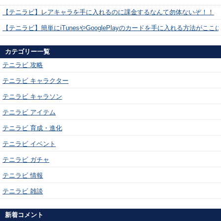
【テニラビ】レアキャラを手に入れるのに課金するなんて勿体ないぞ！！
【テニラビ】簡単にiTunesやGooglePlayのカードを手に入れる方法がここ
カテゴリー一覧
テニラビ 攻略
テニラビ キャラクター
テニラビ キャラソン
テニラビ アイテム
テニラビ 育成・進化
テニラビ イベント
テニラビ ガチャ
テニラビ 情報
テニラビ 雑談
新着コメント