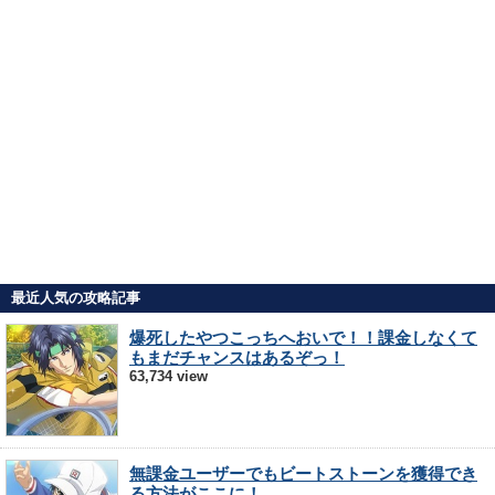
最近人気の攻略記事
爆死したやつこっちへおいで！！課金しなくて
もまだチャンスはあるぞっ！
63,734 view
無課金ユーザーでもビートストーンを獲得でき
る方法がここに！