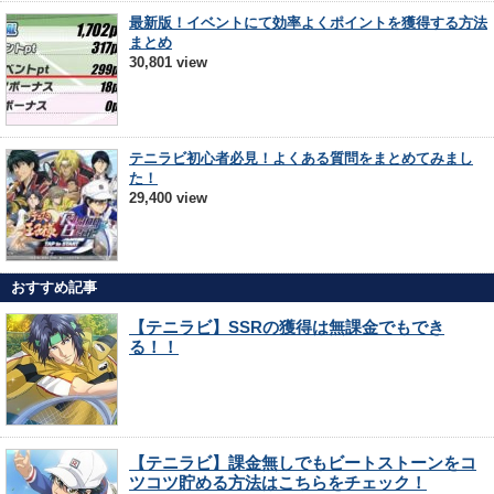
最新版！イベントにて効率よくポイントを獲得する方法
まとめ
30,801 view
テニラビ初心者必見！よくある質問をまとめてみまし
た！
29,400 view
おすすめ記事
【テニラビ】SSRの獲得は無課金でもでき
る！！
【テニラビ】課金無しでもビートストーンをコ
ツコツ貯める方法はこちらをチェック！