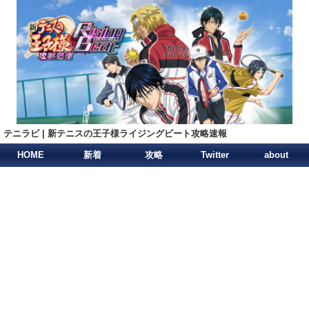
テニラビ | 新テニスの王子様ライジングビート攻略速報
HOME
新着
攻略
Twitter
about