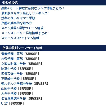
初心者必読
楽曲&カード解放に必要なランク情報まとめ！
最新版リセマラ当たりランキング！
効率の良いリセマラ手順
序盤の効率的な進め方
スキル効果&理想のチーム編成
メインストーリー詳細情報まとめ！
ステータスUPアイテム情報
所属学校別シーンカード情報
青春学園中等部
【SR/SSR】
氷帝学園中等部
【SR/SSR】
立海大附属中学校
【SR/SSR】
比嘉中学校
【SR/SSR】
四天宝寺中学校
【SR/SSR】
不動峰中学校
【SR/SSR】
聖ルドルフ学院中学校
【SR/SSR】
山吹中学校
【SR/SSR】
六角中学校
【SR/SSR】
名古屋星徳中学校
【SR/SSR】
U-17
【SR/SSR】