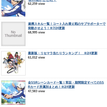
62,259 view
連携スキル一覧！コート入れ替え戦のサブサポーターで
発動させよう！※7/24更新
68,995 view
最新版・リセマラ当たりランキング！ ※2/4更新
61,012 view
全SSRシーンカード一覧！常設・期間限定すべてのSS
Rカード所属別まとめ！※2/4更新
47,583 view