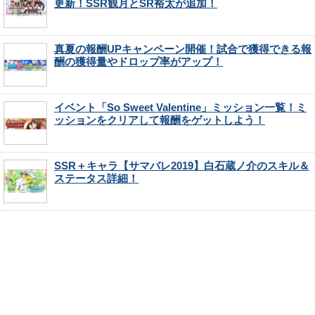
更新！SSR観月とSR裕太が追加！
真夏の報酬UPキャンペーン開催！試合で獲得できる報
酬の獲得量やドロップ率がアップ！
イベント「So Sweet Valentine」ミッション一覧！ミ
ッションをクリアして報酬をゲットしよう！
SSR＋キャラ【サマバレ2019】白石蔵ノ介のスキル＆
ステータス詳細！