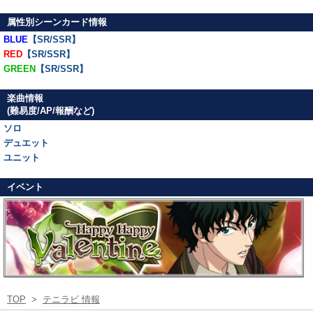
属性別シーンカード情報
BLUE
【SR/SSR】
RED
【SR/SSR】
GREEN
【SR/SSR】
楽曲情報
(難易度/AP/報酬など)
ソロ
デュエット
ユニット
イベント
TOP
>
テニラビ 情報