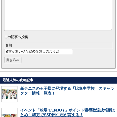
この記事へ投稿
名前
最近人気の攻略記事
新テニスの王子様に登場する「比嘉中学校」のキャラ
クター情報一覧表！
イベント「牧場でENJOY」ポイント獲得数達成報酬ま
とめ！65万でSSR田仁志が貰える！