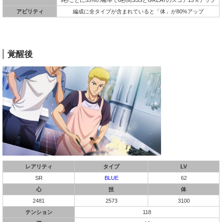
アビリティ
編成に全タイプが含まれていると「体」が80%アップ
覚醒後
レアリティ
タイプ
LV
SR
BLUE
62
心
技
体
2481
2573
3100
テンション
118