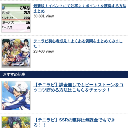
最新版！イベントにて効率よくポイントを獲得する方法
まとめ
30,801 view
テニラビ初心者必見！よくある質問をまとめてみまし
た！
29,400 view
おすすめ記事
【テニラビ】課金無しでもビートストーンをコ
ツコツ貯める方法はこちらをチェック！
【テニラビ】SSRの獲得は無課金でもでき
る！！