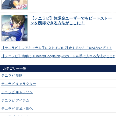
【テニラビ】無課金ユーザーでもビートストー
ンを獲得できる方法がここに！
【テニラビ】レアキャラを手に入れるのに課金するなんて勿体ないぞ！！
【テニラビ】簡単にiTunesやGooglePlayのカードを手に入れる方法がここ
カテゴリー一覧
テニラビ 攻略
テニラビ キャラクター
テニラビ キャラソン
テニラビ アイテム
テニラビ 育成・進化