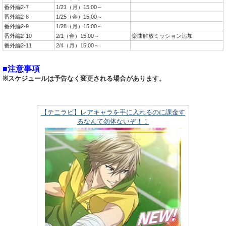
番外編2-7
1/21（月）15:00～
番外編2-8
1/25（金）15:00～
番外編2-9
1/28（月）15:00～
番外編2-10
2/1（金）15:00～
楽曲解放ミッション追加
番外編2-11
2/4（月）15:00～
■注意事項
※スケジュールは予告なく変更される場合があります。
【テニラビ】レアキャラを手に入れるのに課金す
るなんて勿体ないぞ！！