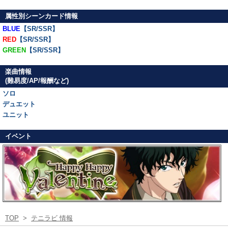
属性別シーンカード情報
BLUE
【SR/SSR】
RED
【SR/SSR】
GREEN
【SR/SSR】
楽曲情報
(難易度/AP/報酬など)
ソロ
デュエット
ユニット
イベント
TOP
>
テニラビ 情報