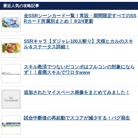
最近人気の攻略記事
全SSRシーンカード一覧！常設・期間限定すべてのSS
Rカード所属別まとめ！※2/4更新
SSRキャラ【ダジャレ100人斬り】天根ヒカルのスキ
ル＆ステータス詳細！
スキル救済でつないだコンボはフルコンの対象になら
ず！！産廃スキルでワロタwww
追加されたマイスペース画像をまとめてみました！
試合中断後の再起動でスコアが減少する！バグ発生