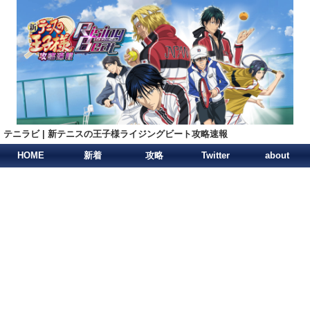
テニラビ | 新テニスの王子様ライジングビート攻略速報
HOME
新着
攻略
Twitter
about