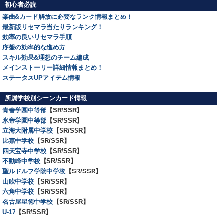
初心者必読
楽曲&カード解放に必要なランク情報まとめ！
最新版リセマラ当たりランキング！
効率の良いリセマラ手順
序盤の効率的な進め方
スキル効果&理想のチーム編成
メインストーリー詳細情報まとめ！
ステータスUPアイテム情報
所属学校別シーンカード情報
青春学園中等部
【SR/SSR】
氷帝学園中等部
【SR/SSR】
立海大附属中学校
【SR/SSR】
比嘉中学校
【SR/SSR】
四天宝寺中学校
【SR/SSR】
不動峰中学校
【SR/SSR】
聖ルドルフ学院中学校
【SR/SSR】
山吹中学校
【SR/SSR】
六角中学校
【SR/SSR】
名古屋星徳中学校
【SR/SSR】
U-17
【SR/SSR】