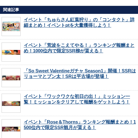
関連記事
イベント「ちゅらさん紅葉狩り」の「コンタクト」詳
細まとめ！イベントptを大量獲得しよう！
イベント「荒波をこえてやる！」ランキング報酬まと
め！1000位内で限定SSR柳が貰える！
「So Sweet Valentineガチャ Season1」開催！SSRは
リョーマとブン太！SRは平古場が登場！
イベント「ワックワクな初日の出！」ミッション一
覧！ミッションをクリアして報酬をゲットしよう！
イベント「Rose＆Thorns」ランキング報酬まとめ！1
500位内で限定SSR観月が貰える！