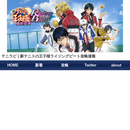
テニラビ | 新テニスの王子様ライジングビート攻略速報
HOME
新着
攻略
Twitter
about