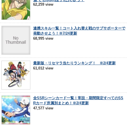
62,259 view
連携スキル一覧！コート入れ替え戦のサブサポーターで
発動させよう！※7/24更新
68,995 view
最新版・リセマラ当たりランキング！ ※2/4更新
61,012 view
全SSRシーンカード一覧！常設・期間限定すべてのSS
Rカード所属別まとめ！※2/4更新
47,577 view