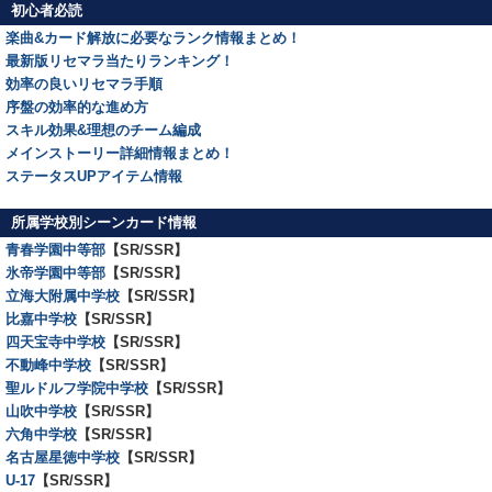
初心者必読
楽曲&カード解放に必要なランク情報まとめ！
最新版リセマラ当たりランキング！
効率の良いリセマラ手順
序盤の効率的な進め方
スキル効果&理想のチーム編成
メインストーリー詳細情報まとめ！
ステータスUPアイテム情報
所属学校別シーンカード情報
青春学園中等部
【SR/SSR】
氷帝学園中等部
【SR/SSR】
立海大附属中学校
【SR/SSR】
比嘉中学校
【SR/SSR】
四天宝寺中学校
【SR/SSR】
不動峰中学校
【SR/SSR】
聖ルドルフ学院中学校
【SR/SSR】
山吹中学校
【SR/SSR】
六角中学校
【SR/SSR】
名古屋星徳中学校
【SR/SSR】
U-17
【SR/SSR】