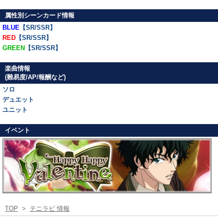
属性別シーンカード情報
BLUE
【SR/SSR】
RED
【SR/SSR】
GREEN
【SR/SSR】
楽曲情報
(難易度/AP/報酬など)
ソロ
デュエット
ユニット
イベント
TOP
>
テニラビ 情報