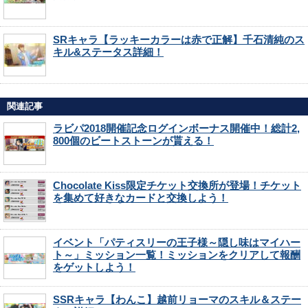
SRキャラ【ラッキーカラーは赤で正解】千石清純のス
キル&ステータス詳細！
関連記事
ラビパ2018開催記念ログインボーナス開催中！総計2,
800個のビートストーンが貰える！
Chocolate Kiss限定チケット交換所が登場！チケット
を集めて好きなカードと交換しよう！
イベント「パティスリーの王子様～隠し味はマイハー
ト～」ミッション一覧！ミッションをクリアして報酬
をゲットしよう！
SSRキャラ【わんこ】越前リョーマのスキル＆ステー