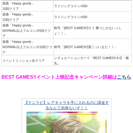
楽曲「Happy goody」
ライジングコイン×500
10回クリア
楽曲「Happy goody」
ライジングコイン×500
15回クリア
楽曲「Happy goody」
称号「[BEST GAMES!!]そう 勝つしかないっし
NORMAL以上フルコンボ5回クリ
ょ！！」
ア
楽曲「Happy goody」
NORMAL以上フルコンボ10回クリ
称号「[BEST GAMES!!]英二っいまだ！！」
ア
シチュエーションカード「BEST GAMES!!大石・菊
イベントミッション全クリア
丸」
BEST GAMES!!イベント上映記念キャンペーン詳細は
こちら
【テニラビ】レアキャラを手に入れるのに課金す
るなんて勿体ないぞ！！