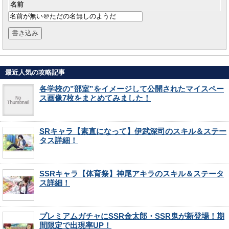
名前
最近人気の攻略記事
各学校の”部室”をイメージして公開されたマイスペー
ス画像7枚をまとめてみました！
SRキャラ【素直になって】伊武深司のスキル＆ステー
タス詳細！
SSRキャラ【体育祭】神尾アキラのスキル＆ステータ
ス詳細！
プレミアムガチャにSSR金太郎・SSR鬼が新登場！期
間限定で出現率UP！