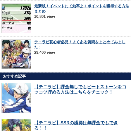
最新版！イベントにて効率よくポイントを獲得する方法
まとめ
30,801 view
テニラビ初心者必見！よくある質問をまとめてみまし
た！
29,400 view
おすすめ記事
【テニラビ】課金無しでもビートストーンをコ
ツコツ貯める方法はこちらをチェック！
【テニラビ】SSRの獲得は無課金でもでき
る！！