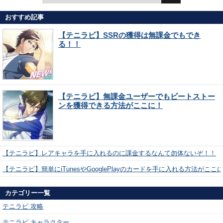
おすすめ記事
【テニラビ】SSRの獲得は無課金でもでき
る！！
【テニラビ】無課金ユーザーでもビートストー
ンを獲得できる方法がここに！
【テニラビ】レアキャラを手に入れるのに課金するなんて勿体ないぞ！！
【テニラビ】簡単にiTunesやGooglePlayのカードを手に入れる方法がここ
カテゴリー一覧
テニラビ 攻略
テニラビ キャラクター