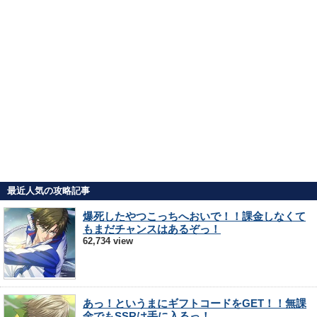
最近人気の攻略記事
爆死したやつこっちへおいで！！課金しなくて
もまだチャンスはあるぞっ！
62,734 view
あっ！というまにギフトコードをGET！！無課
金でもSSRは手に入るっ！