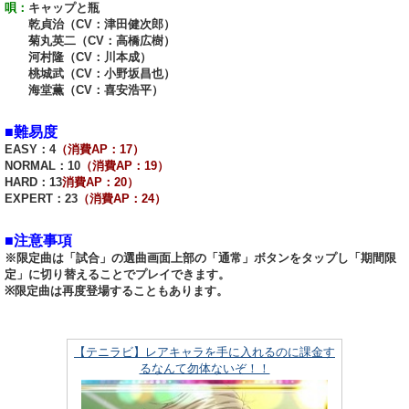
唄：
キャップと瓶
乾貞治（CV：津田健次郎）
菊丸英二（CV：高橋広樹）
河村隆（CV：川本成）
桃城武（CV：小野坂昌也）
海堂薫（CV：喜安浩平）
■難易度
EASY：4
（消費AP：17）
NORMAL：10
（消費AP：19）
HARD：13
消費AP：20）
EXPERT：23
（消費AP：24）
■注意事項
※限定曲は「試合」の選曲画面上部の「通常」ボタンをタップし「期間限
定」に切り替えることでプレイできます。
※限定曲は再度登場することもあります。
【テニラビ】レアキャラを手に入れるのに課金す
るなんて勿体ないぞ！！