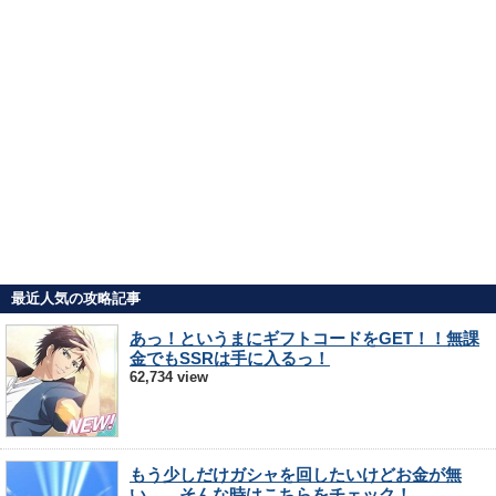
最近人気の攻略記事
あっ！というまにギフトコードをGET！！無課
金でもSSRは手に入るっ！
62,734 view
もう少しだけガシャを回したいけどお金が無
い…。そんな時はこちらをチェック！