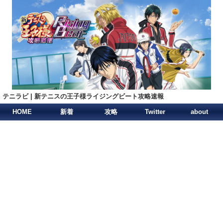
テニラビ | 新テニスの王子様ライジングビート攻略速報
HOME
新着
攻略
Twitter
about