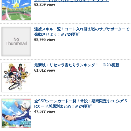
62,259 view
連携スキル一覧！コート入れ替え戦のサブサポーターで
発動させよう！※7/24更新
68,995 view
最新版・リセマラ当たりランキング！ ※2/4更新
61,012 view
全SSRシーンカード一覧！常設・期間限定すべてのSS
Rカード所属別まとめ！※2/4更新
47,577 view