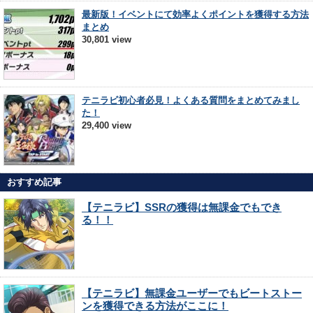
最新版！イベントにて効率よくポイントを獲得する方法
まとめ
30,801 view
テニラビ初心者必見！よくある質問をまとめてみまし
た！
29,400 view
おすすめ記事
【テニラビ】SSRの獲得は無課金でもでき
る！！
【テニラビ】無課金ユーザーでもビートストー
ンを獲得できる方法がここに！