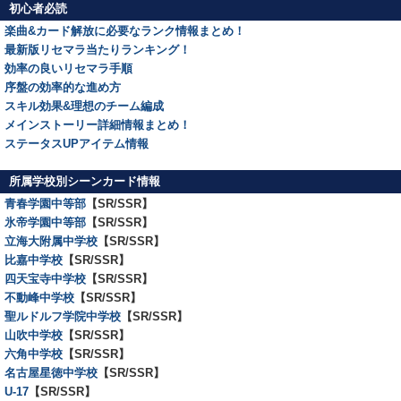
初心者必読
楽曲&カード解放に必要なランク情報まとめ！
最新版リセマラ当たりランキング！
効率の良いリセマラ手順
序盤の効率的な進め方
スキル効果&理想のチーム編成
メインストーリー詳細情報まとめ！
ステータスUPアイテム情報
所属学校別シーンカード情報
青春学園中等部
【SR/SSR】
氷帝学園中等部
【SR/SSR】
立海大附属中学校
【SR/SSR】
比嘉中学校
【SR/SSR】
四天宝寺中学校
【SR/SSR】
不動峰中学校
【SR/SSR】
聖ルドルフ学院中学校
【SR/SSR】
山吹中学校
【SR/SSR】
六角中学校
【SR/SSR】
名古屋星徳中学校
【SR/SSR】
U-17
【SR/SSR】