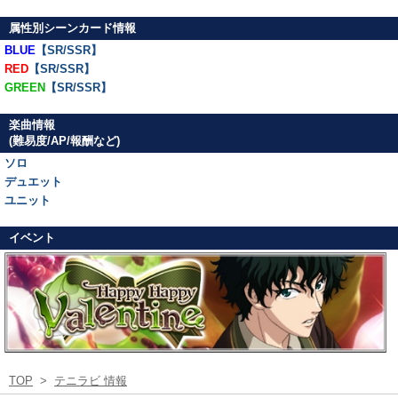
属性別シーンカード情報
BLUE
【SR/SSR】
RED
【SR/SSR】
GREEN
【SR/SSR】
楽曲情報
(難易度/AP/報酬など)
ソロ
デュエット
ユニット
イベント
TOP
>
テニラビ 情報