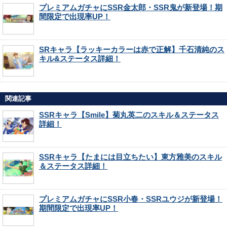
プレミアムガチャにSSR金太郎・SSR鬼が新登場！期
間限定で出現率UP！
SRキャラ【ラッキーカラーは赤で正解】千石清純のス
キル&ステータス詳細！
関連記事
SSRキャラ【Smile】菊丸英二のスキル＆ステータス
詳細！
SSRキャラ【たまには目立ちたい】東方雅美のスキル
＆ステータス詳細！
プレミアムガチャにSSR小春・SSRユウジが新登場！
期間限定で出現率UP！