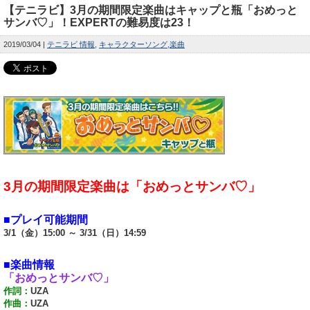
【テニラビ】3月の期間限定楽曲はキャップと瓶「おめっと
サンバ♡」！EXPERTの難易度は23！
2019/03/04
テニラビ 情報
キャラクターソング
楽曲
3月の期間限定楽曲は「おめっとサンバ♡」
■プレイ可能期間
3/1（金）15:00 ～ 3/31（日）14:59
■楽曲情報
「おめっとサンバ♡」
作詞：
UZA
作曲：
UZA