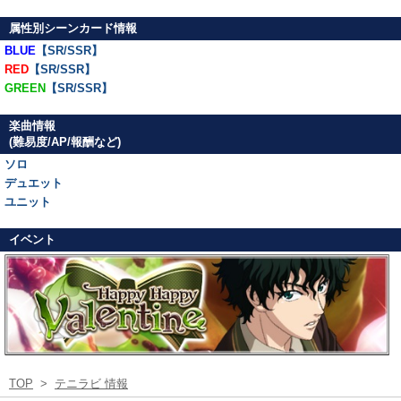
属性別シーンカード情報
BLUE
【SR/SSR】
RED
【SR/SSR】
GREEN
【SR/SSR】
楽曲情報
(難易度/AP/報酬など)
ソロ
デュエット
ユニット
イベント
TOP
>
テニラビ 情報