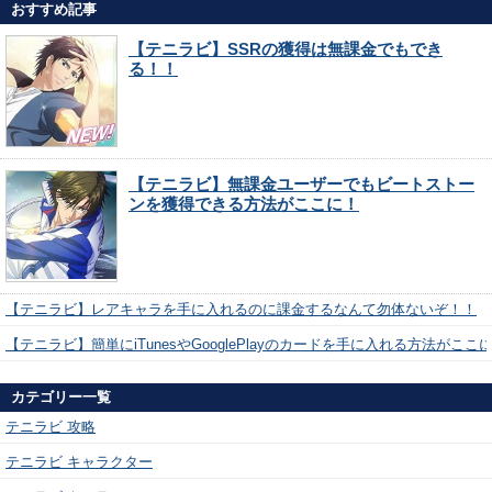
おすすめ記事
【テニラビ】SSRの獲得は無課金でもでき
る！！
【テニラビ】無課金ユーザーでもビートストー
ンを獲得できる方法がここに！
【テニラビ】レアキャラを手に入れるのに課金するなんて勿体ないぞ！！
【テニラビ】簡単にiTunesやGooglePlayのカードを手に入れる方法がここ
カテゴリー一覧
テニラビ 攻略
テニラビ キャラクター