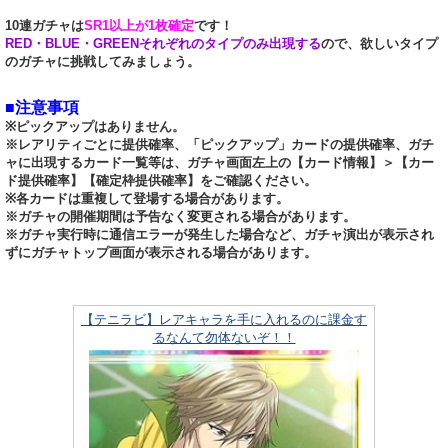
10連ガチャは
SR1以上が1枚確定
です！
RED・BLUE・GREENそれぞれのタイプのみ出現する
ので、欲しいタイプ
のガチャに挑戦してみましょう。
■注意事項
※ピックアップはありません。
※レアリティごとに提供確率、「ピックアップ」カードの提供確率、ガチ
ャに出現するカード一覧等は、ガチャ画面左上の【カード情報】＞【カー
ド提供確率】【確定枠提供確率】をご確認ください。
※各カードは重複して登場する場合があります。
※ガチャの開催期間は予告なく変更される場合があります。
※ガチャ実行時に通信エラーが発生した場合など、ガチャ演出が表示され
ずにガチャトップ画面が表示される場合があります。
【テニラビ】レアキャラを手に入れるのに課金す
るなんて勿体ないぞ！！