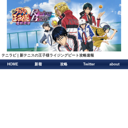
テニラビ | 新テニスの王子様ライジングビート攻略速報
HOME
新着
攻略
Twitter
about