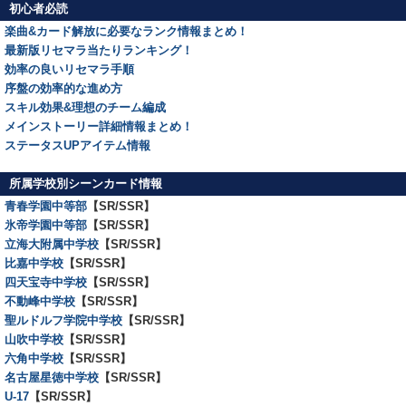
初心者必読
楽曲&カード解放に必要なランク情報まとめ！
最新版リセマラ当たりランキング！
効率の良いリセマラ手順
序盤の効率的な進め方
スキル効果&理想のチーム編成
メインストーリー詳細情報まとめ！
ステータスUPアイテム情報
所属学校別シーンカード情報
青春学園中等部
【SR/SSR】
氷帝学園中等部
【SR/SSR】
立海大附属中学校
【SR/SSR】
比嘉中学校
【SR/SSR】
四天宝寺中学校
【SR/SSR】
不動峰中学校
【SR/SSR】
聖ルドルフ学院中学校
【SR/SSR】
山吹中学校
【SR/SSR】
六角中学校
【SR/SSR】
名古屋星徳中学校
【SR/SSR】
U-17
【SR/SSR】