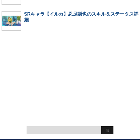
SRキャラ【イルカ】忍足謙也のスキル＆ステータス詳
細