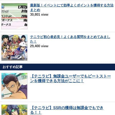
最新版！イベントにて効率よくポイントを獲得する方法
まとめ
30,801 view
テニラビ初心者必見！よくある質問をまとめてみまし
た！
29,400 view
おすすめ記事
【テニラビ】無課金ユーザーでもビートストー
ンを獲得できる方法がここに！
【テニラビ】SSRの獲得は無課金でもでき
る！！