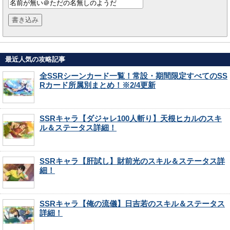
最近人気の攻略記事
全SSRシーンカード一覧！常設・期間限定すべてのSS
Rカード所属別まとめ！※2/4更新
SSRキャラ【ダジャレ100人斬り】天根ヒカルのスキ
ル＆ステータス詳細！
SSRキャラ【肝試し】財前光のスキル＆ステータス詳
細！
SSRキャラ【俺の流儀】日吉若のスキル＆ステータス
詳細！