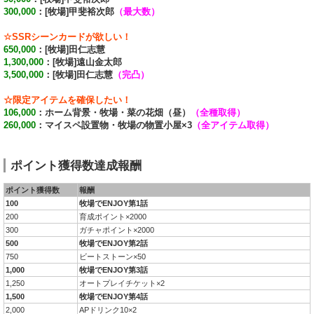
300,000
：[牧場]甲斐裕次郎
（最大数）
☆SSRシーンカードが欲しい！
650,000
：[牧場]田仁志慧
1,300,000
：[牧場]遠山金太郎
3,500,000
：[牧場]田仁志慧
（完凸）
☆限定アイテムを確保したい！
106,000
：ホーム背景・牧場・菜の花畑（昼）
（全種取得）
260,000
：マイスペ設置物・牧場の物置小屋×3
（全アイテム取得）
ポイント獲得数達成報酬
ポイント獲得数
報酬
100
牧場でENJOY第1話
200
育成ポイント×2000
300
ガチャポイント×2000
500
牧場でENJOY第2話
750
ビートストーン×50
1,000
牧場でENJOY第3話
1,250
オートプレイチケット×2
1,500
牧場でENJOY第4話
2,000
APドリンク10×2