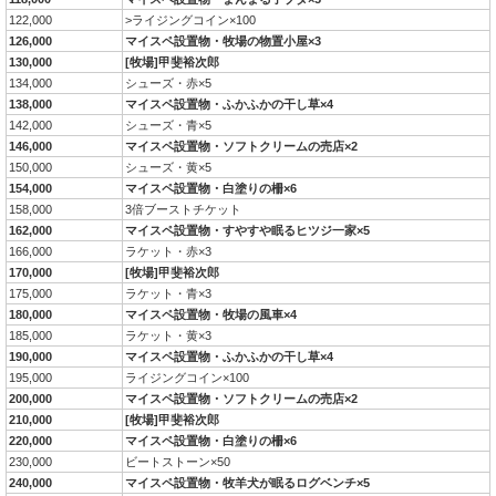
122,000
>ライジングコイン×100
126,000
マイスペ設置物・牧場の物置小屋×3
130,000
[牧場]甲斐裕次郎
134,000
シューズ・赤×5
138,000
マイスペ設置物・ふかふかの干し草×4
142,000
シューズ・青×5
146,000
マイスペ設置物・ソフトクリームの売店×2
150,000
シューズ・黄×5
154,000
マイスペ設置物・白塗りの柵×6
158,000
3倍ブーストチケット
162,000
マイスペ設置物・すやすや眠るヒツジ一家×5
166,000
ラケット・赤×3
170,000
[牧場]甲斐裕次郎
175,000
ラケット・青×3
180,000
マイスペ設置物・牧場の風車×4
185,000
ラケット・黄×3
190,000
マイスペ設置物・ふかふかの干し草×4
195,000
ライジングコイン×100
200,000
マイスペ設置物・ソフトクリームの売店×2
210,000
[牧場]甲斐裕次郎
220,000
マイスペ設置物・白塗りの柵×6
230,000
ビートストーン×50
240,000
マイスペ設置物・牧羊犬が眠るログベンチ×5