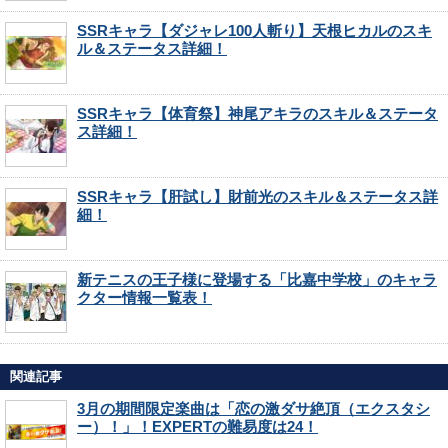
SSRキャラ【ダジャレ100人斬り】天根ヒカルのスキ
ル＆ステータス詳細！
SSRキャラ【体育祭】神尾アキラのスキル＆ステータ
ス詳細！
SSRキャラ【肝試し】財前光のスキル＆ステータス詳
細！
新テニスの王子様に登場する「比嘉中学校」のキャラ
クター情報一覧表！
関連記事
3月の期間限定楽曲は「恋の激ダサ絶頂（エクスタシ
ー）！」！EXPERTの難易度は24！