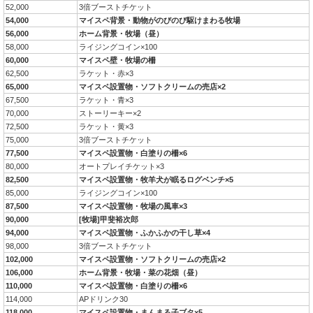
52,000
3倍ブーストチケット
54,000
マイスペ背景・動物がのびのび駆けまわる牧場
56,000
ホーム背景・牧場（昼）
58,000
ライジングコイン×100
60,000
マイスペ壁・牧場の柵
62,500
ラケット・赤×3
65,000
マイスペ設置物・ソフトクリームの売店×2
67,500
ラケット・青×3
70,000
ストーリーキー×2
72,500
ラケット・黄×3
75,000
3倍ブーストチケット
77,500
マイスペ設置物・白塗りの柵×6
80,000
オートプレイチケット×3
82,500
マイスペ設置物・牧羊犬が眠るログベンチ×5
85,000
ライジングコイン×100
87,500
マイスペ設置物・牧場の風車×3
90,000
[牧場]甲斐裕次郎
94,000
マイスペ設置物・ふかふかの干し草×4
98,000
3倍ブーストチケット
102,000
マイスペ設置物・ソフトクリームの売店×2
106,000
ホーム背景・牧場・菜の花畑（昼）
110,000
マイスペ設置物・白塗りの柵×6
114,000
APドリンク30
118,000
マイスペ設置物・まんまる子ブタ×5