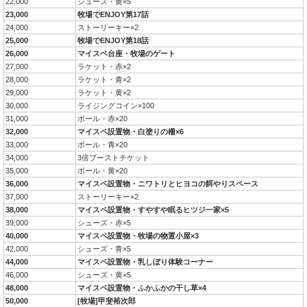
22,000
シューズ・黄×5
23,000
牧場でENJOY第17話
24,000
ストーリーキー×2
25,000
牧場でENJOY第18話
26,000
マイスペ台座・牧場のゲート
27,000
ラケット・赤×2
28,000
ラケット・青×2
29,000
ラケット・黄×2
30,000
ライジングコイン×100
31,000
ボール・赤×20
32,000
マイスペ設置物・白塗りの柵×6
33,000
ボール・青×20
34,000
3倍ブーストチケット
35,000
ボール・黄×20
36,000
マイスペ設置物・ニワトリとヒヨコの餌やりスペース
37,000
ストーリーキー×2
38,000
マイスペ設置物・すやすや眠るヒツジ一家×5
39,000
シューズ・赤×5
40,000
マイスペ設置物・牧場の物置小屋×3
42,000
シューズ・青×5
44,000
マイスペ設置物・乳しぼり体験コーナー
46,000
シューズ・黄×5
48,000
マイスペ設置物・ふかふかの干し草×4
50,000
[牧場]甲斐裕次郎