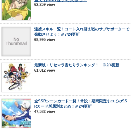
62,259 view
連携スキル一覧！コート入れ替え戦のサブサポーターで
発動させよう！※7/24更新
68,995 view
最新版・リセマラ当たりランキング！ ※2/4更新
61,012 view
全SSRシーンカード一覧！常設・期間限定すべてのSS
Rカード所属別まとめ！※2/4更新
47,582 view