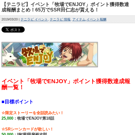
【テニラビ】イベント「牧場でENJOY」ポイント獲得数達
成報酬まとめ！65万でSSR田仁志が貰える！
2019/03/20
テニラビ イベント
テニラビ 情報
アイテム
イベント報酬
イベント「牧場でENJOY」ポイント獲得数達成報
酬一覧！
■目標ポイント
☆限定ストーリーを全話読みたい！
25,000
：牧場でENJOY第18話
☆SRシーンカードが欲しい！
50,000
：[牧場]甲斐裕次郎